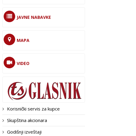
JAVNE NABAVKE
MAPA
VIDEO
Korisnički servis za kupce
Skupština akcionara
Godišnji izveštaji