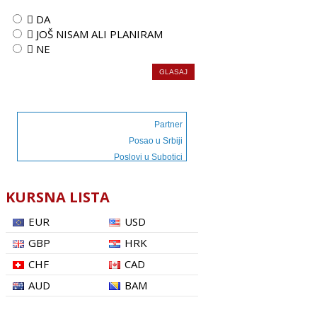
 DA
 JOŠ NISAM ALI PLANIRAM
 NE
Partner
Posao u Srbiji
Poslovi u Subotici
KURSNA LISTA
EUR
USD
GBP
HRK
CHF
CAD
AUD
BAM