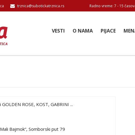
ica
trznica@subotickatrznica.rs
Radno vreme: 7 - 15 časov
VESTI
O NAMA
PIJACE
MEN
ki GOLDEN ROSE, KOST, GABRINI ...
„Mali Bajmok“, Somborski put 79