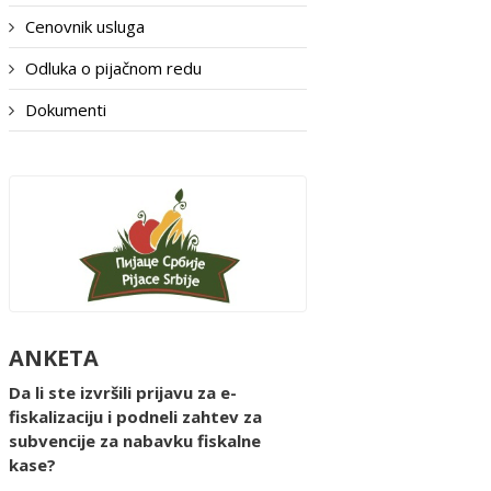
Cenovnik usluga
Odluka o pijačnom redu
Dokumenti
ANKETA
Da li ste izvršili prijavu za e-
fiskalizaciju i podneli zahtev za
subvencije za nabavku fiskalne
kase?