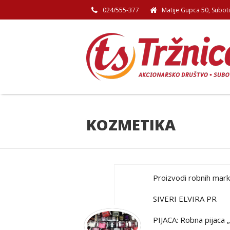
024/555-377
Matije Gupca 50, Subot
KOZMETIKA
Proizvodi robnih mar
SIVERI ELVIRA PR
PIJACA: Robna pijaca 