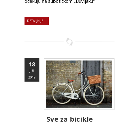
očekuju na subotičkom „Buvljaku“.
DETALJNIJE...
18
JUL
2019
Sve za bicikle