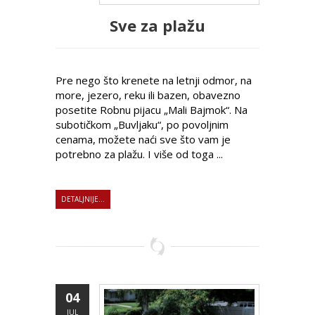
Sve za plažu
Pre nego što krenete na letnji odmor, na
more, jezero, reku ili bazen, obavezno
posetite Robnu pijacu „Mali Bajmok“. Na
subotičkom „Buvljaku“, po povoljnim
cenama, možete naći sve što vam je
potrebno za plažu. I više od toga ...
DETALJNIJE...
04
JUL