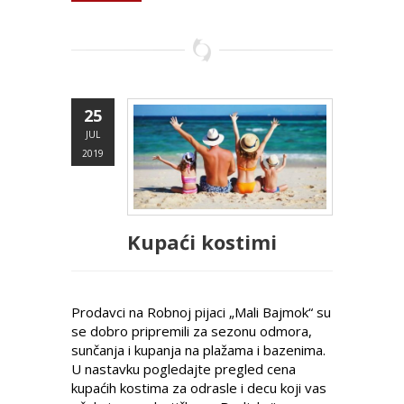
25
JUL
2019
Kupaći kostimi
Prodavci na Robnoj pijaci „Mali Bajmok“ su
se dobro pripremili za sezonu odmora,
sunčanja i kupanja na plažama i bazenima.
U nastavku pogledajte pregled cena
kupaćih kostima za odrasle i decu koji vas