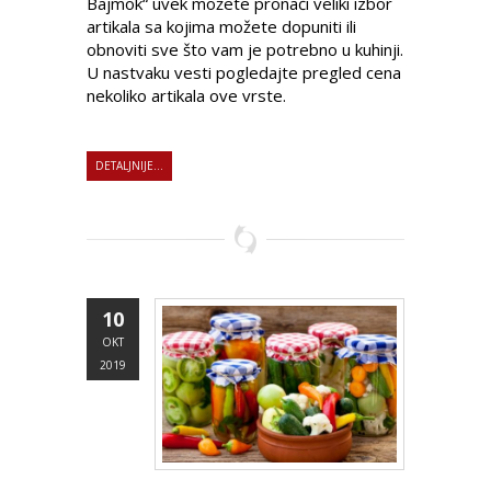
Bajmok“ uvek možete pronaći veliki izbor
artikala sa kojima možete dopuniti ili
obnoviti sve što vam je potrebno u kuhinji.
U nastvaku vesti pogledajte pregled cena
nekoliko artikala ove vrste.
DETALJNIJE...
10
OKT
2019