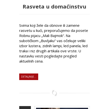
Rasveta u domaćinstvu
Svima koji žele da obnove ili zamene
rasvetu u kući, preporučujemo da posete
Robnu pijacu „Mali Bajmok“. Na
subotičkom „Buvljaku“ vas očekuje veliki
izbor lustera, zidnih lampi, led panela, led
traka i niz drugih artikala ove vrste. U
nastavku vesti pogledajte pregled
aktuelnih cena.
DETALJNIJE...