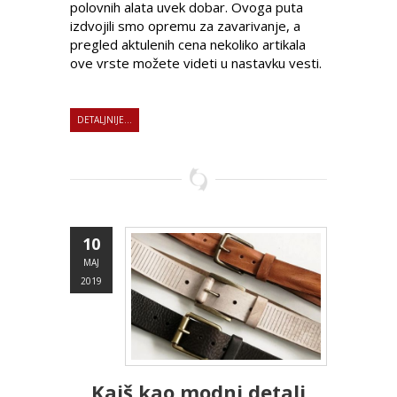
polovnih alata uvek dobar. Ovoga puta
izdvojili smo opremu za zavarivanje, a
pregled aktulenih cena nekoliko artikala
ove vrste možete videti u nastavku vesti.
DETALJNIJE...
10
MAJ
2019
Kaiš kao modni detalj