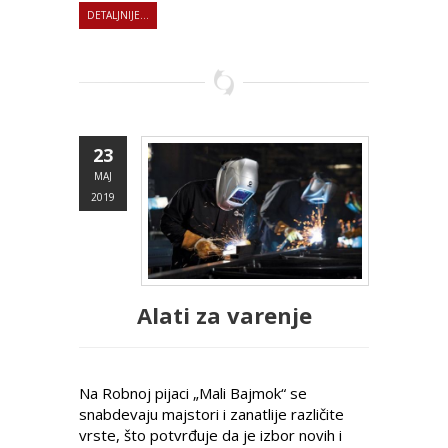
DETALJNIJE...
23
MAJ
2019
Alati za varenje
Na Robnoj pijaci „Mali Bajmok“ se
snabdevaju majstori i zanatlije različite
vrste, što potvrđuje da je izbor novih i