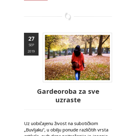
27
SEP
2019
Gardeoroba za sve
uzraste
Uz uobičajenu živost na subotičkom
„Buvljaku“, u obilju ponude različitih vrsta
artikala, ovih dana najtraženija je jesenja