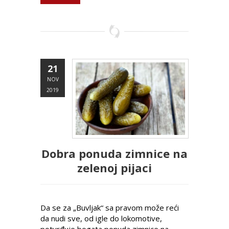
21
NOV
2019
Dobra ponuda zimnice na
zelenoj pijaci
Da se za „Buvljak“ sa pravom može reći
da nudi sve, od igle do lokomotive,