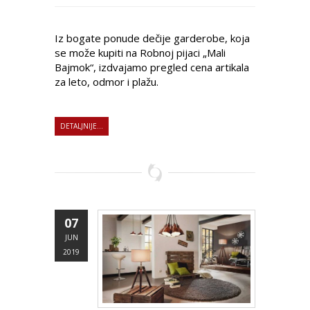
Iz bogate ponude dečije garderobe, koja
se može kupiti na Robnoj pijaci „Mali
Bajmok“, izdvajamo pregled cena artikala
za leto, odmor i plažu.
DETALJNIJE...
07
JUN
2019