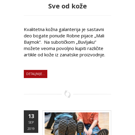
Sve od kože
Kvalitetna kožna galanterija je sastavni
deo bogate ponude Robne pijace „Mali
Bajmok“. Na subotičkom „Buvljaku“
možete veoma povoljno kupiti različite
artikle od kože iz zanatske proizvodnje.
DETALJNIJE...
13
SEP
2019