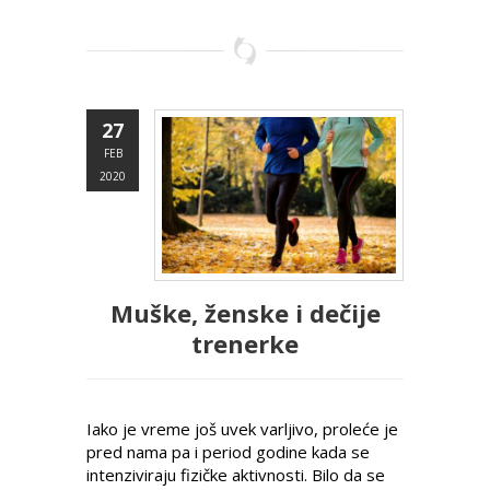
27
FEB
2020
Muške, ženske i dečije
trenerke
Iako je vreme još uvek varljivo, proleće je
pred nama pa i period godine kada se
intenziviraju fizičke aktivnosti. Bilo da se