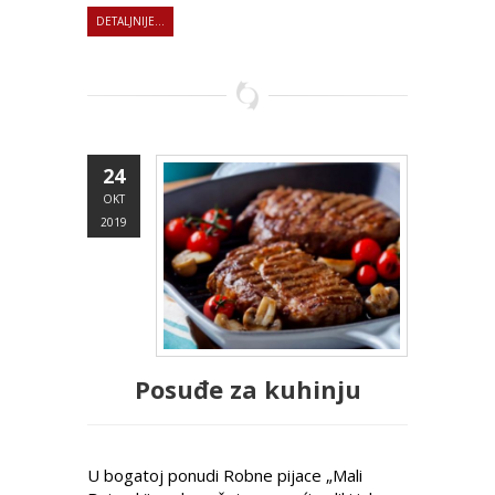
DETALJNIJE...
24
OKT
2019
Posuđe za kuhinju
U bogatoj ponudi Robne pijace „Mali