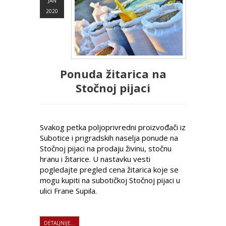
JAN
2020
Ponuda žitarica na
Stočnoj pijaci
Svakog petka poljoprivredni proizvođači iz
Subotice i prigradskih naselja ponude na
Stočnoj pijaci na prodaju živinu, stočnu
hranu i žitarice. U nastavku vesti
pogledajte pregled cena žitarica koje se
mogu kupiti na subotičkoj Stočnoj pijaci u
ulici Frane Supila.
DETALJNIJE...