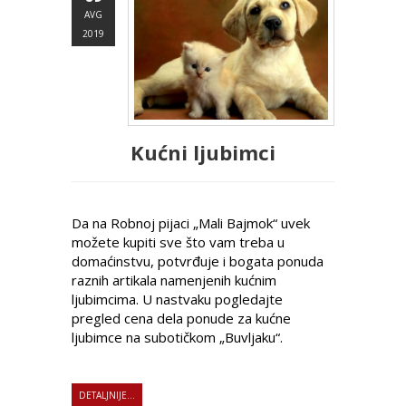
AVG
2019
Kućni ljubimci
Da na Robnoj pijaci „Mali Bajmok“ uvek
možete kupiti sve što vam treba u
domaćinstvu, potvrđuje i bogata ponuda
raznih artikala namenjenih kućnim
ljubimcima. U nastvaku pogledajte
pregled cena dela ponude za kućne
ljubimce na subotičkom „Buvljaku“.
DETALJNIJE...