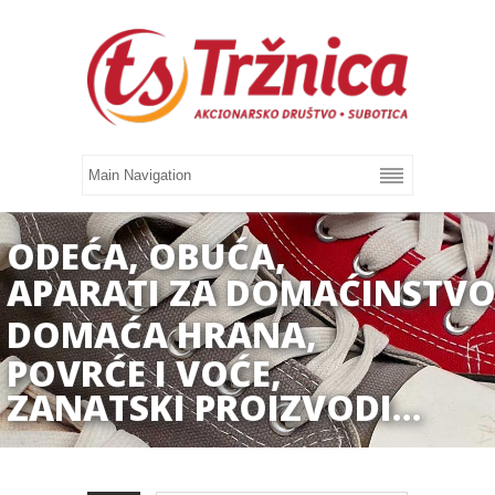
ODEĆA, OBUĆA,
APARATI ZA DOMAĆINSTVO
DOMAĆA HRANA,
POVRĆE I VOĆE,
ZANATSKI PROIZVODI...