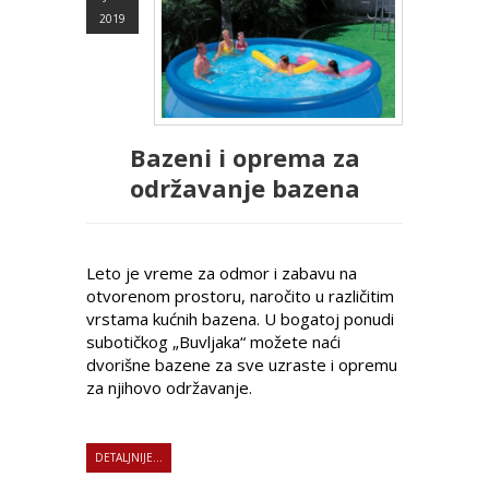
2019
Bazeni i oprema za
održavanje bazena
Leto je vreme za odmor i zabavu na
otvorenom prostoru, naročito u različitim
vrstama kućnih bazena. U bogatoj ponudi
subotičkog „Buvljaka“ možete naći
dvorišne bazene za sve uzraste i opremu
za njihovo održavanje.
DETALJNIJE...