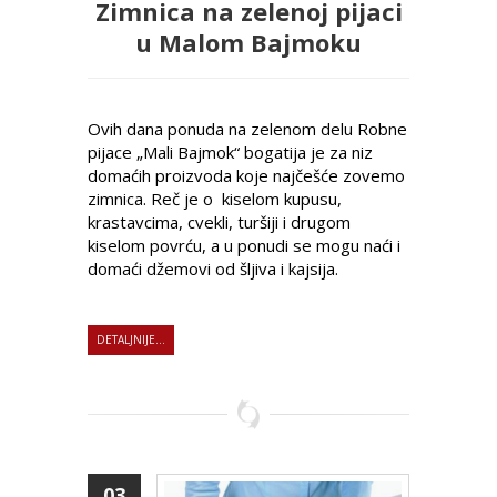
Zimnica na zelenoj pijaci
u Malom Bajmoku
Ovih dana ponuda na zelenom delu Robne
pijace „Mali Bajmok“ bogatija je za niz
domaćih proizvoda koje najčešće zovemo
zimnica. Reč je o kiselom kupusu,
krastavcima, cvekli, turšiji i drugom
kiselom povrću, a u ponudi se mogu naći i
domaći džemovi od šljiva i kajsija.
DETALJNIJE...
03