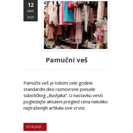
12
MAR
2020
Pamučni veš
Pamučni veš je tokom cele godine
standardni deo raznovrsne ponude
subotičkog „Buvljaka“. U nastavku vesti
pogledajte aktuleni pregled cena nekoliko
najtraženijih artikala ove vrste.
DETALJNIJE...