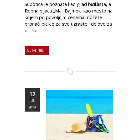
Subotica je poznata kao grad biciklista, a
Robna pijaca „Mali Bajmok“ kao mesto na
kojem po povoljnim cenama možete
pronaći bicikle za sve uzraste i delove za
bicikle.
DETALJNIJE...
12
JUL
2019