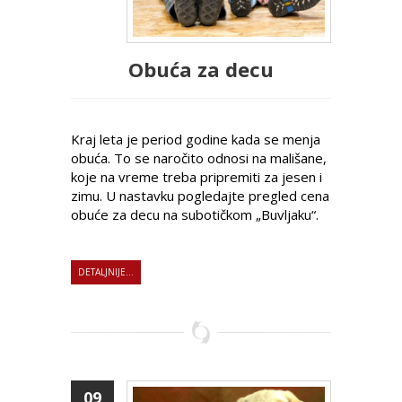
Obuća za decu
Kraj leta je period godine kada se menja
obuća. To se naročito odnosi na mališane,
koje na vreme treba pripremiti za jesen i
zimu. U nastavku pogledajte pregled cena
obuće za decu na subotičkom „Buvljaku“.
DETALJNIJE...
09