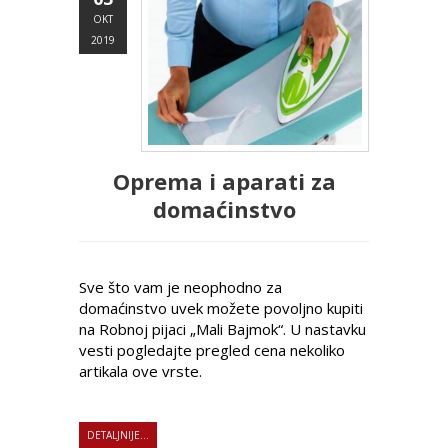
OKT
2019
Oprema i aparati za
domaćinstvo
Sve što vam je neophodno za
domaćinstvo uvek možete povoljno kupiti
na Robnoj pijaci „Mali Bajmok“. U nastavku
vesti pogledajte pregled cena nekoliko
artikala ove vrste.
DETALJNIJE...