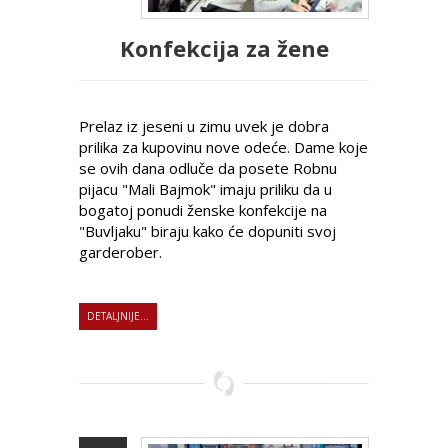
Konfekcija za žene
Prelaz iz jeseni u zimu uvek je dobra
prilika za kupovinu nove odeće. Dame koje
se ovih dana odluče da posete Robnu
pijacu "Mali Bajmok" imaju priliku da u
bogatoj ponudi ženske konfekcije na
"Buvljaku" biraju kako će dopuniti svoj
garderober.
DETALJNIJE...