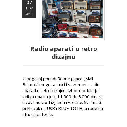
07
NOV
2019
Radio aparati u retro
dizajnu
U bogatoj ponudi Robne pijace „Mali
Bajmok“ mogu se naći i savremeni radio
aparati u retro dizajnu. Izbor modela je
velik, cena im je od 1.500 do 3.000 dinara,
u zavisnosi od izgleda i veličine. Svi imaju
priključak na USB i BLUE TOTH, a rade na
struju i baterije.