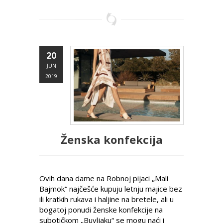
20
JUN
2019
Ženska konfekcija
Ovih dana dame na Robnoj pijaci „Mali
Bajmok“ najčešće kupuju letnju majice bez
ili kratkih rukava i haljine na bretele, ali u
bogatoj ponudi ženske konfekcije na
subotičkom „Buvljaku“ se mogu naći i