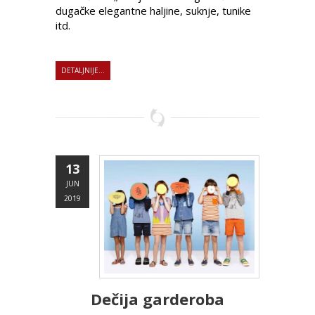
dugačke elegantne haljine, suknje, tunike
itd.
DETALJNIJE...
13
JUN
2019
Dečija garderoba