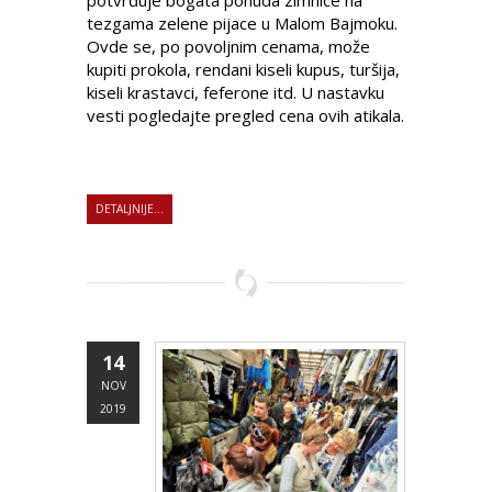
potvrđuje bogata ponuda zimnice na
tezgama zelene pijace u Malom Bajmoku.
Ovde se, po povoljnim cenama, može
kupiti prokola, rendani kiseli kupus, turšija,
kiseli krastavci, feferone itd. U nastavku
vesti pogledajte pregled cena ovih atikala.
DETALJNIJE...
14
NOV
2019