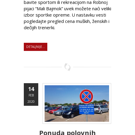
bavite sportom ili rekreacijom na Robnoj
pijaci “Mali Bajmok” uvek možete naći veliki
izbor sportke opreme. U nastavku vesti
pogledajte pregled cena muških, ženskih i
dečijih trenerki.
DETALJNIJE...
14
FEB
2020
Ponuda polovnih