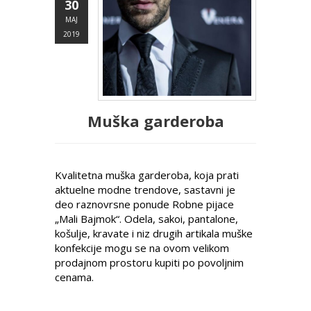
30
MAJ
2019
Muška garderoba
Kvalitetna muška garderoba, koja prati
aktuelne modne trendove, sastavni je
deo raznovrsne ponude Robne pijace
„Mali Bajmok“. Odela, sakoi, pantalone,
košulje, kravate i niz drugih artikala muške
konfekcije mogu se na ovom velikom
prodajnom prostoru kupiti po povoljnim
cenama.