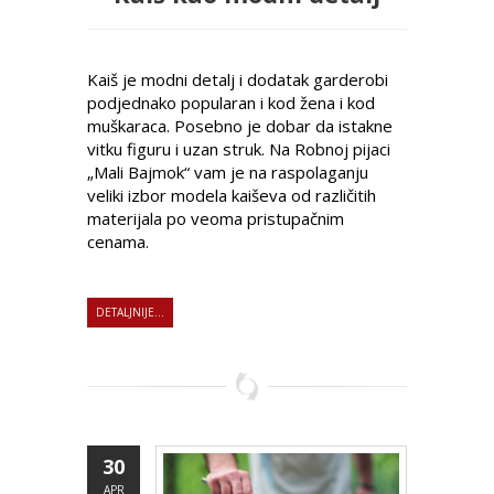
Kaiš je modni detalj i dodatak garderobi
podjednako popularan i kod žena i kod
muškaraca. Posebno je dobar da istakne
vitku figuru i uzan struk. Na Robnoj pijaci
„Mali Bajmok“ vam je na raspolaganju
veliki izbor modela kaiševa od različitih
materijala po veoma pristupačnim
cenama.
DETALJNIJE...
30
APR