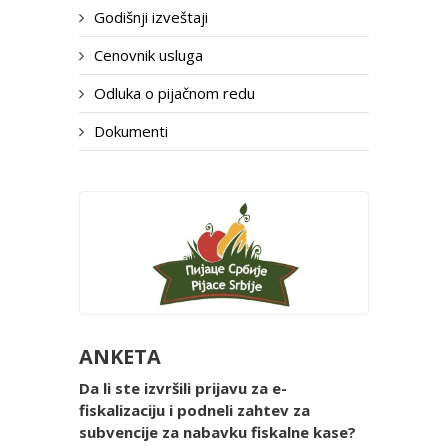
Godišnji izveštaji
Cenovnik usluga
Odluka o pijačnom redu
Dokumenti
ANKETA
Da li ste izvršili prijavu za e-
fiskalizaciju i podneli zahtev za
subvencije za nabavku fiskalne kase?