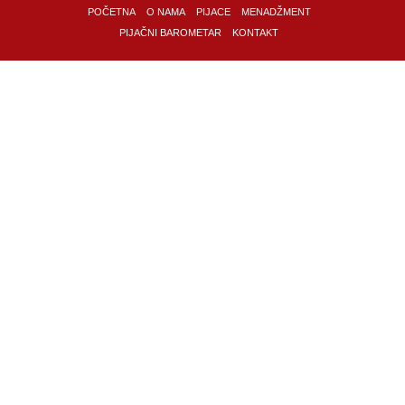
POČETNA
O NAMA
PIJACE
MENADŽMENT
PIJAČNI BAROMETAR
KONTAKT