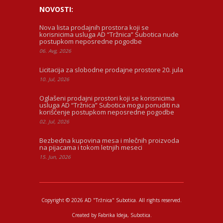
NOVOSTI:
Nova lista prodajnih prostora koji se
korisnicima usluga AD “Tržnica” Subotica nude
postupkom neposredne pogodbe
06. Avg, 2026
Licitacija za slobodne prodajne prostore 20. jula
10. Jul, 2026
Oglašeni prodajni prostori koji se korisnicima
usluga AD “Tržnica” Subotica mogu ponuditi na
korišćenje postupkom neposredne pogodbe
02. Jul, 2026
Bezbedna kupovina mesa i mlečnih proizvoda
na pijacama i tokom letnjih meseci
15. Jun, 2026
Copyright © 2026 AD "Tržnica" Subotica.
All rights reserved.
Created by
Fabrika Ideja
, Subotica.