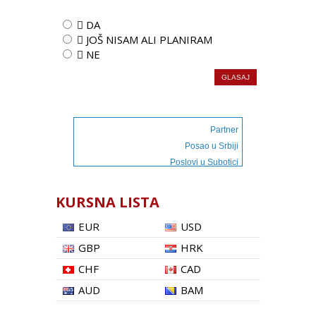
 DA
 JOŠ NISAM ALI PLANIRAM
 NE
Partner
Posao u Srbiji
Poslovi u Subotici
KURSNA LISTA
EUR
USD
GBP
HRK
CHF
CAD
AUD
BAM