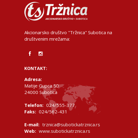
Akcionarsko društvo "Tržnica" Subotica na
društvenim mrežama:
KONTAKT:
Adresa:
Matije Gupca 50
24000 Subotica
Telefon:
024/555-377
Faks:
024/562-431
E-mail:
trznica@subotickatrznica.rs
Web:
www.subotickatrznica.rs