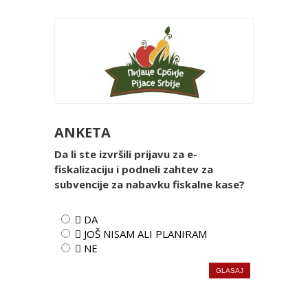
ANKETA
Da li ste izvršili prijavu za e-
fiskalizaciju i podneli zahtev za
subvencije za nabavku fiskalne kase?
 DA
 JOŠ NISAM ALI PLANIRAM
 NE