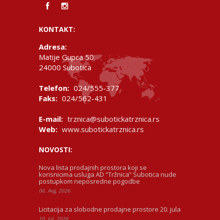
KONTAKT:
Adresa:
Matije Gupca 50
24000 Subotica
Telefon:
024/555-377
Faks:
024/562-431
E-mail:
trznica@subotickatrznica.rs
Web:
www.subotickatrznica.rs
NOVOSTI:
Nova lista prodajnih prostora koji se
korisnicima usluga AD “Tržnica” Subotica nude
postupkom neposredne pogodbe
06. Avg, 2026
Licitacija za slobodne prodajne prostore 20. jula
10. Jul, 2026