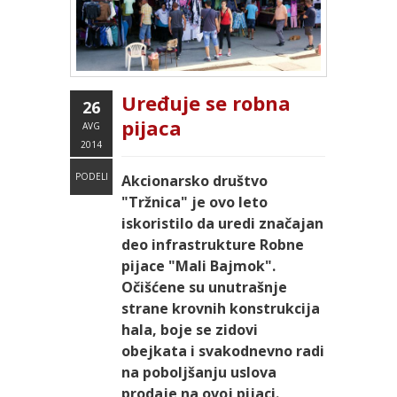
Uređuje se robna
26
pijaca
AVG
2014
PODELI
Akcionarsko društvo
"Tržnica" je ovo leto
iskoristilo da uredi značajan
deo infrastrukture Robne
pijace "Mali Bajmok".
Očišćene su unutrašnje
strane krovnih konstrukcija
hala, boje se zidovi
obejkata i svakodnevno radi
na poboljšanju uslova
prodaje na ovoj pijaci.