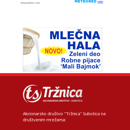
Akcionarsko društvo "Tržnica" Subotica na
društvenim mrežama: