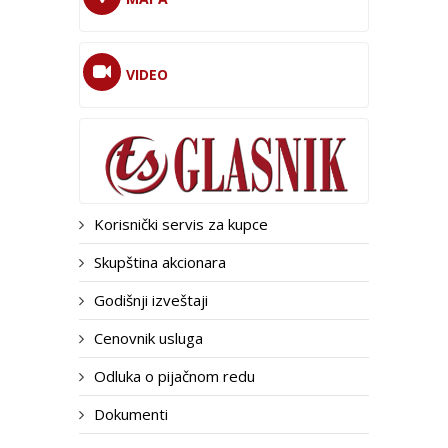
VIDEO
Korisnički servis za kupce
Skupština akcionara
Godišnji izveštaji
Cenovnik usluga
Odluka o pijačnom redu
Dokumenti