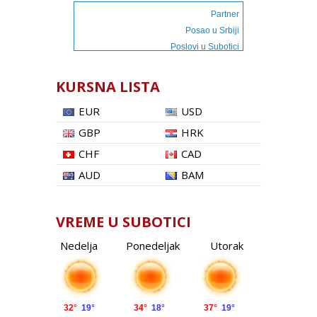
Partner
Posao u Srbiji
Poslovi u Subotici
KURSNA LISTA
EUR
USD
GBP
HRK
CHF
CAD
AUD
BAM
VREME U SUBOTICI
Nedelja
Ponedeljak
Utorak