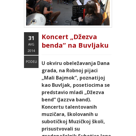
Koncert „Džezva
31
benda” na Buvljaku
AVG
2014
PODELI
U okviru obeležavanja Dana
grada, na Robnoj pijaci
„Mali Bajmok”, poznatijoj
kao Buvljak, posetiocima se
predstavio mladi „Džezva
bend” (Jazzva band).
Koncertu talentovanih
muzičara, školovanih u
subotičkoj Muzičkoj školi,
prisustvovali su