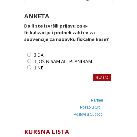
ANKETA
Da li ste izvršili prijavu za e-
fiskalizaciju i podneli zahtev za
subvencije za nabavku fiskalne kase?
 DA
 JOŠ NISAM ALI PLANIRAM
 NE
Partner
Posao u Srbiji
Poslovi u Subotici
KURSNA LISTA