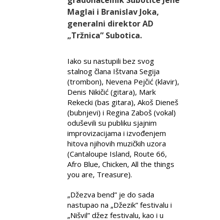
gradonačelnik Subotice Jene
Maglai i Branislav Joka,
generalni direktor AD
„Tržnica” Subotica.
Iako su nastupili bez svog
stalnog člana Ištvana Segija
(trombon), Nevena Pejčić (klavir),
Denis Nikičić (gitara), Mark
Rekecki (bas gitara), Akoš Dieneš
(bubnjevi) i Regina Zaboš (vokal)
oduševili su publiku sjajnim
improvizacijama i izvođenjem
hitova njihovih muzičkih uzora
(Cantaloupe Island, Route 66,
Afro Blue, Chicken, All the things
you are, Treasure).
„Džezva bend” je do sada
nastupao na „Džezik” festivalu i
„Nišvil” džez festivalu, kao i u