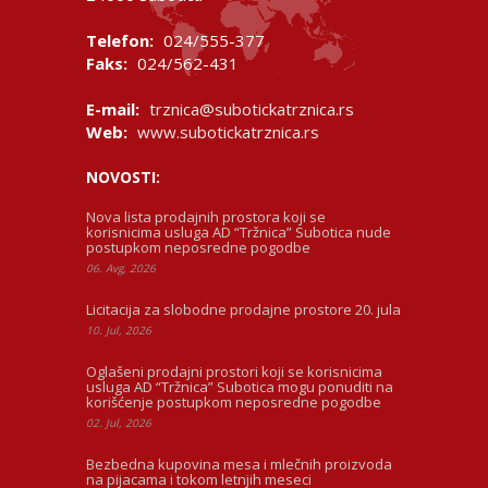
Telefon:
024/555-377
Faks:
024/562-431
E-mail:
trznica@subotickatrznica.rs
Web:
www.subotickatrznica.rs
NOVOSTI:
Nova lista prodajnih prostora koji se
korisnicima usluga AD “Tržnica” Subotica nude
postupkom neposredne pogodbe
06. Avg, 2026
Licitacija za slobodne prodajne prostore 20. jula
10. Jul, 2026
Oglašeni prodajni prostori koji se korisnicima
usluga AD “Tržnica” Subotica mogu ponuditi na
korišćenje postupkom neposredne pogodbe
02. Jul, 2026
Bezbedna kupovina mesa i mlečnih proizvoda
na pijacama i tokom letnjih meseci