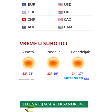
EUR
USD
GBP
HRK
CHF
CAD
AUD
BAM
VREME U SUBOTICI
Subota
Nedelja
Ponedeljak