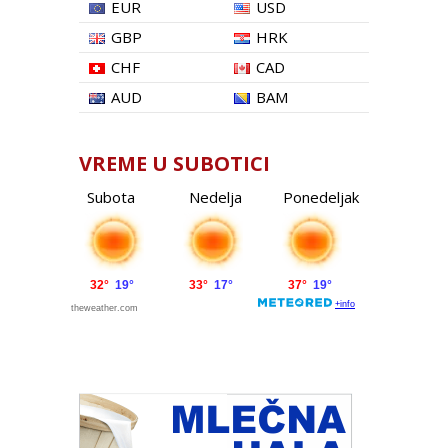
EUR
USD
GBP
HRK
CHF
CAD
AUD
BAM
VREME U SUBOTICI
Subota
Nedelja
Ponedeljak