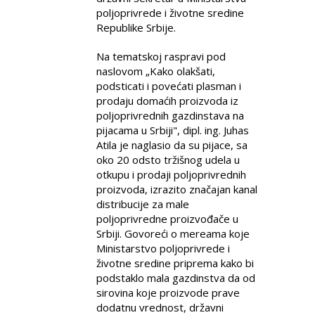
poljoprivrede i životne sredine
Republike Srbije.
Na tematskoj raspravi pod
naslovom „Kako olakšati,
podsticati i povećati plasman i
prodaju domaćih proizvoda iz
poljoprivrednih gazdinstava na
pijacama u Srbiji", dipl. ing. Juhas
Atila je naglasio da su pijace, sa
oko 20 odsto tržišnog udela u
otkupu i prodaji poljoprivrednih
proizvoda, izrazito značajan kanal
distribucije za male
poljoprivredne proizvođače u
Srbiji. Govoreći o mereama koje
Ministarstvo poljoprivrede i
životne sredine priprema kako bi
podstaklo mala gazdinstva da od
sirovina koje proizvode prave
dodatnu vrednost, državni