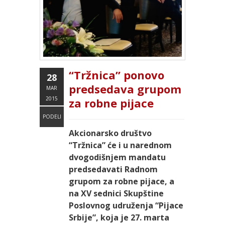
“Tržnica” ponovo
28
predsedava grupom
MAR
2015
za robne pijace
PODELI
Akcionarsko društvo
“Tržnica” će i u narednom
dvogodišnjem mandatu
predsedavati Radnom
grupom za robne pijace, a
na XV sednici Skupštine
Poslovnog udruženja “Pijace
Srbije”, koja je 27. marta