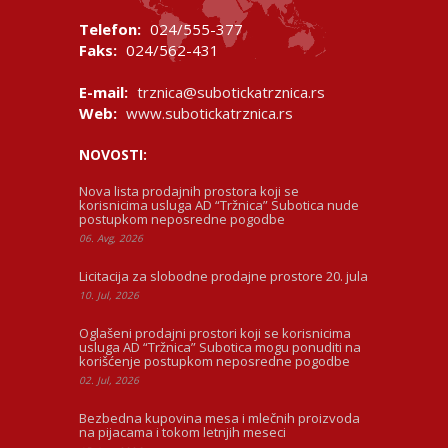
Telefon:
024/555-377
Faks:
024/562-431
E-mail:
trznica@subotickatrznica.rs
Web:
www.subotickatrznica.rs
NOVOSTI:
Nova lista prodajnih prostora koji se
korisnicima usluga AD “Tržnica” Subotica nude
postupkom neposredne pogodbe
06. Avg, 2026
Licitacija za slobodne prodajne prostore 20. jula
10. Jul, 2026
Oglašeni prodajni prostori koji se korisnicima
usluga AD “Tržnica” Subotica mogu ponuditi na
korišćenje postupkom neposredne pogodbe
02. Jul, 2026
Bezbedna kupovina mesa i mlečnih proizvoda
na pijacama i tokom letnjih meseci