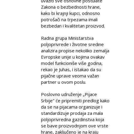
uvažiti sve osnovne postulate
Zakona o bezbednosti hrane,
kako bi krajnji kupci, odnosno
potrošači na trpezama imali
bezbedan i kvalitetan proizvod.
Radna grupa Ministarstva
poljoprivrede i životne sredine
analizira propise nekoliko zemalja
Evropske unije u kojima ovakav
model funkcioniše više godina,
rekao je Juhas, i istakao da su
pijačne uprave veoma važan
partner u ovom poslu.
Poslovno udruženje „Pijace
Srbije" će pripremiti predlog kako
da se na pijacama organizuje i
standardizuje prodaja za mala
poljoprivredna gazdinstva koja
se bave proizvodnjom ove vrste
hrane, zaključeno je na kraju