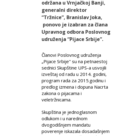
održana u Vrnjačkoj Banji,
generalni direktor
“Tržnice”,
Branislav Joka
,
ponovo je izabran za člana
Upravnog odbora Poslovnog
udruženja “Pijace Srbije”.
Članovi Poslovnog udruženja
„Pijace Srbije" su na petnaestoj
sednici Skupštine UPS-a usvojili
izveštaj od radu u 2014. godini,
program rada za 2015.godinu i
predlog izmena i dopuna Nacrta
zakona o pijacama i
veletržnicama.
Skupština je jednoglasnom
odlukom i u narednom
dvogodišnjem mandatu
poverenje iskazala dosadašnjem