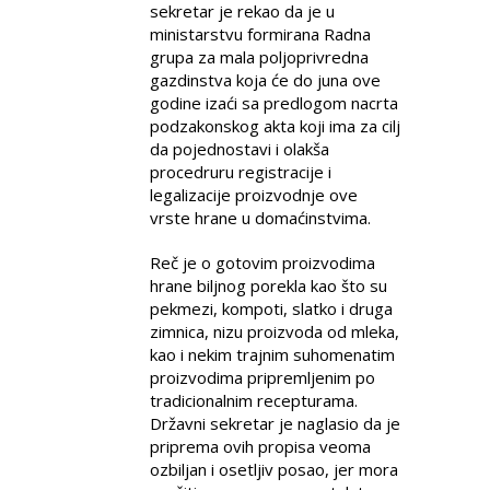
sekretar je rekao da je u
ministarstvu formirana Radna
grupa za mala poljoprivredna
gazdinstva koja će do juna ove
godine izaći sa predlogom nacrta
podzakonskog akta koji ima za cilj
da pojednostavi i olakša
procedruru registracije i
legalizacije proizvodnje ove
vrste hrane u domaćinstvima.
Reč je o gotovim proizvodima
hrane biljnog porekla kao što su
pekmezi, kompoti, slatko i druga
zimnica, nizu proizvoda od mleka,
kao i nekim trajnim suhomenatim
proizvodima pripremljenim po
tradicionalnim recepturama.
Državni sekretar je naglasio da je
priprema ovih propisa veoma
ozbiljan i osetljiv posao, jer mora