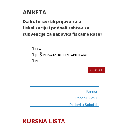
ANKETA
Da li ste izvršili prijavu za e-
fiskalizaciju i podneli zahtev za
subvencije za nabavku fiskalne kase?
 DA
 JOŠ NISAM ALI PLANIRAM
 NE
Partner
Posao u Srbiji
Poslovi u Subotici
KURSNA LISTA