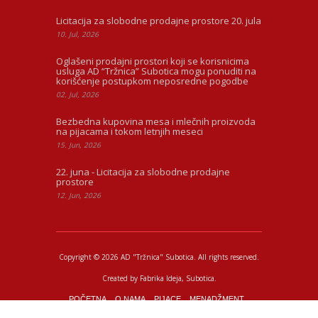
Licitacija za slobodne prodajne prostore 20. jula
10. Jul, 2026
Oglašeni prodajni prostori koji se korisnicima
usluga AD “Tržnica” Subotica mogu ponuditi na
korišćenje postupkom neposredne pogodbe
02. Jul, 2026
Bezbedna kupovina mesa i mlečnih proizvoda
na pijacama i tokom letnjih meseci
15. Jun, 2026
22. juna - Licitacija za slobodne prodajne
prostore
12. Jun, 2026
Copyright © 2026 AD "Tržnica" Subotica.
All rights reserved.
Created by
Fabrika Ideja
, Subotica.
POČETNA
O NAMA
PIJACE
MENADŽMENT
PIJAČNI BAROMETAR
KONTAKT