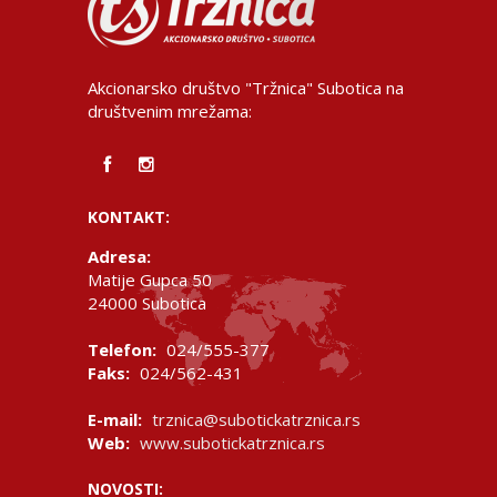
Akcionarsko društvo "Tržnica" Subotica na
društvenim mrežama:
KONTAKT:
Adresa:
Matije Gupca 50
24000 Subotica
Telefon:
024/555-377
Faks:
024/562-431
E-mail:
trznica@subotickatrznica.rs
Web:
www.subotickatrznica.rs
NOVOSTI: