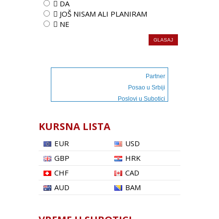
 DA
 JOŠ NISAM ALI PLANIRAM
 NE
Partner
Posao u Srbiji
Poslovi u Subotici
KURSNA LISTA
EUR
USD
GBP
HRK
CHF
CAD
AUD
BAM