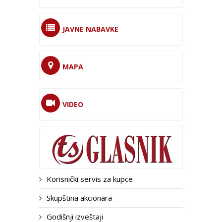
JAVNE NABAVKE
MAPA
VIDEO
Korisnički servis za kupce
Skupština akcionara
Godišnji izveštaji