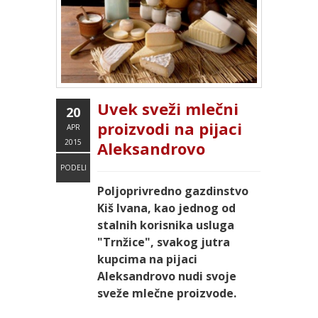
Uvek sveži mlečni
20
proizvodi na pijaci
APR
2015
Aleksandrovo
PODELI
Poljoprivredno gazdinstvo
Kiš Ivana, kao jednog od
stalnih korisnika usluga
"Trnžice", svakog jutra
kupcima na pijaci
Aleksandrovo nudi svoje
sveže mlečne proizvode.