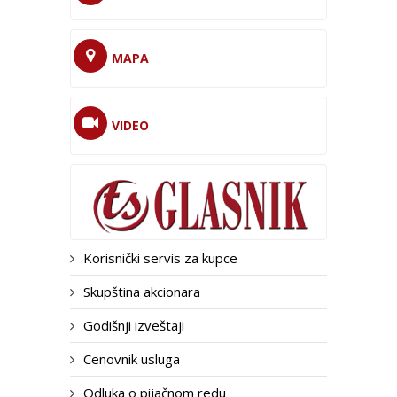
MAPA
VIDEO
Korisnički servis za kupce
Skupština akcionara
Godišnji izveštaji
Cenovnik usluga
Odluka o pijačnom redu