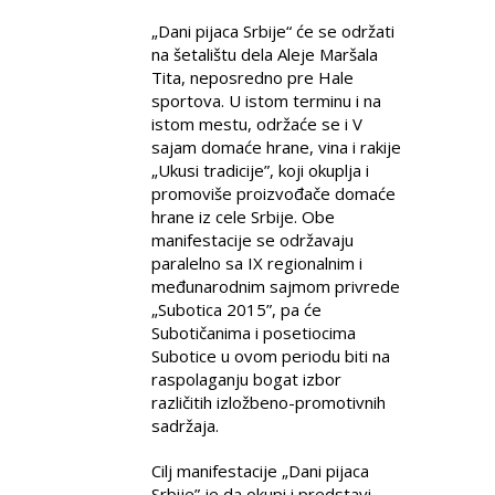
„Dani pijaca Srbije“ će se održati
na šetalištu dela Aleje Maršala
Tita, neposredno pre Hale
sportova. U istom terminu i na
istom mestu, održaće se i V
sajam domaće hrane, vina i rakije
„Ukusi tradicije”, koji okuplja i
promoviše proizvođače domaće
hrane iz cele Srbije. Obe
manifestacije se održavaju
paralelno sa IX regionalnim i
međunarodnim sajmom privrede
„Subotica 2015”, pa će
Subotičanima i posetiocima
Subotice u ovom periodu biti na
raspolaganju bogat izbor
različitih izložbeno-promotivnih
sadržaja.
Cilj manifestacije „Dani pijaca
Srbije” je da okupi i predstavi