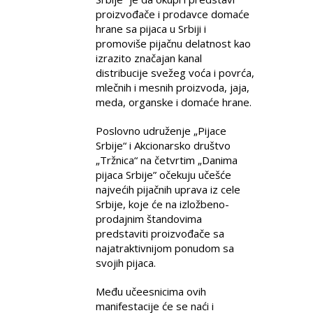
proizvođače i prodavce domaće
hrane sa pijaca u Srbiji i
promoviše pijačnu delatnost kao
izrazito značajan kanal
distribucije svežeg voća i povrća,
mlečnih i mesnih proizvoda, jaja,
meda, organske i domaće hrane.
Poslovno udruženje „Pijace
Srbije“ i Akcionarsko društvo
„Tržnica“ na četvrtim „Danima
pijaca Srbije” očekuju učešće
najvećih pijačnih uprava iz cele
Srbije, koje će na izložbeno-
prodajnim štandovima
predstaviti proizvođače sa
najatraktivnijom ponudom sa
svojih pijaca.
Među učeesnicima ovih
manifestacije će se naći i