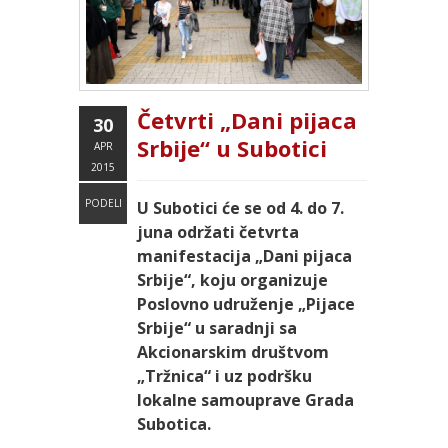
Četvrti „Dani pijaca
30
Srbije“ u Subotici
APR
2015
PODELI
U Subotici će se od 4. do 7.
juna održati četvrta
manifestacija „Dani pijaca
Srbije“, koju organizuje
Poslovno udruženje „Pijace
Srbije“ u saradnji sa
Akcionarskim društvom
„Tržnica“ i uz podršku
lokalne samouprave Grada
Subotica.