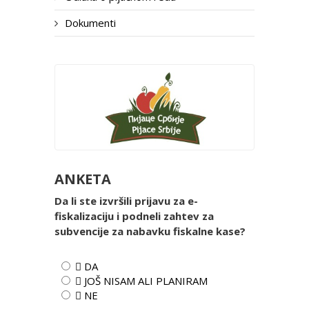
Dokumenti
ANKETA
Da li ste izvršili prijavu za e-
fiskalizaciju i podneli zahtev za
subvencije za nabavku fiskalne kase?
 DA
 JOŠ NISAM ALI PLANIRAM
 NE