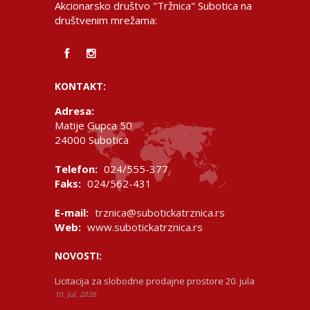
Akcionarsko društvo "Tržnica" Subotica na
društvenim mrežama:
KONTAKT:
Adresa:
Matije Gupca 50
24000 Subotica
Telefon:
024/555-377
Faks:
024/562-431
E-mail:
trznica@subotickatrznica.rs
Web:
www.subotickatrznica.rs
NOVOSTI:
Licitacija za slobodne prodajne prostore 20. jula
10. Jul, 2026