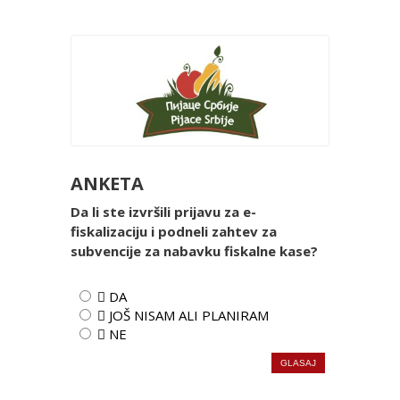
ANKETA
Da li ste izvršili prijavu za e-
fiskalizaciju i podneli zahtev za
subvencije za nabavku fiskalne kase?
 DA
 JOŠ NISAM ALI PLANIRAM
 NE