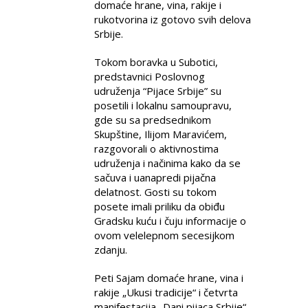
domaće hrane, vina, rakije i
rukotvorina iz gotovo svih delova
Srbije.
Tokom boravka u Subotici,
predstavnici Poslovnog
udruženja “Pijace Srbije” su
posetili i lokalnu samoupravu,
gde su sa predsednikom
Skupštine, Ilijom Maravićem,
razgovorali o aktivnostima
udruženja i načinima kako da se
sačuva i uanapredi pijačna
delatnost. Gosti su tokom
posete imali priliku da obiđu
Gradsku kuću i čuju informacije o
ovom velelepnom secesijkom
zdanju.
Peti Sajam domaće hrane, vina i
rakije „Ukusi tradicije“ i četvrta
manifestacija „Dani pijaca Srbije“