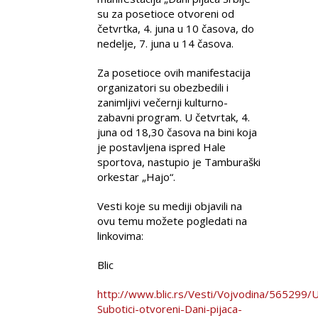
su za posetioce otvoreni od
četvrtka, 4. juna u 10 časova, do
nedelje, 7. juna u 14 časova.
Za posetioce ovih manifestacija
organizatori su obezbedili i
zanimljivi večernji kulturno-
zabavni program. U četvrtak, 4.
juna od 18,30 časova na bini koja
je postavljena ispred Hale
sportova, nastupio je Tamburaški
orkestar „Hajo“.
Vesti koje su mediji objavili na
ovu temu možete pogledati na
linkovima:
Blic
http://www.blic.rs/Vesti/Vojvodina/565299/
Subotici-otvoreni-Dani-pijaca-