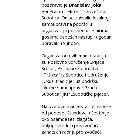
pozdravio je
Branislav Joka
,
generalni direktor “Tržnice” a.d.
Subotica. On se zahvalio lokalnoj
samoupravi na podršci u
organizaciji i poželeo učesnicima i
gostima uspešan nastup i ugodan
boravak u Subotici.
Organizatori ovih manifestacija
su Poslovno udruženje „Pijace
Srbije", Akcionarsko društvo
„Tržnica" iz Subotice i Udruženje
„Ukusi tradicije" uz podršku
lokalne samouprave Grada
Subotica i JKP „Subotičke pijace".
Na ove dve manifestacije, na više
od pedeset štandova, učestvuje
oko osamdeset izlagača,
poljoprivrednih proizvođača,
zanatskih radnji, proizvođača