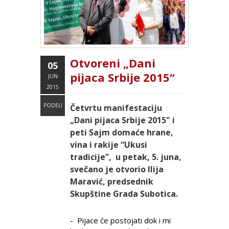
Otvoreni „Dani
05
pijaca Srbije 2015“
JUN
2015
PODELI
Četvrtu manifestaciju
„Dani pijaca Srbije 2015" i
peti Sajm domaće hrane,
vina i rakije “Ukusi
tradicije”, u petak, 5. juna,
svečano je otvorio
Ilija
Maravić
, predsednik
Skupštine Grada Subotica.
- Pijace će postojati dok i mi