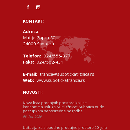
KONTAKT:
Adresa:
Matije Gupca 50
24000 Subotica
Telefon:
024/555-377
Faks:
024/562-431
E-mail:
trznica@subotickatrznica.rs
Web:
www.subotickatrznica.rs
NOVOSTI:
Nova lista prodajnih prostora koji se
korisnicima usluga AD “Tržnica” Subotica nude
postupkom neposredne pogodbe
06. Avg, 2026
Licitacija za slobodne prodajne prostore 20. jula