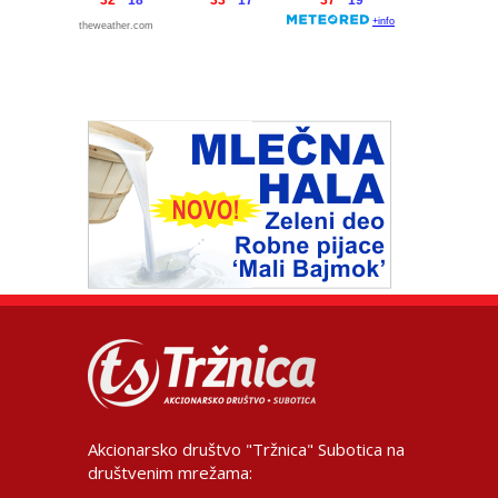
Akcionarsko društvo "Tržnica" Subotica na
društvenim mrežama: