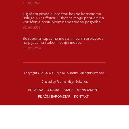
10. Jul, 2026
Oglašeni prodajni prostori koji se korisnicima
usluga AD “Tržnica” Subotica mogu ponuditi na
korišćenje postupkom neposredne pogodbe
02. Jul, 2026
Bezbedna kupovina mesa i mlečnih proizvoda
na pijacama i tokom letnjih meseci
15. Jun, 2026
Copyright © 2026 AD "Tržnica" Subotica.
All rights reserved.
Created by
Fabrika Ideja
, Subotica.
POČETNA
O NAMA
PIJACE
MENADŽMENT
PIJAČNI BAROMETAR
KONTAKT