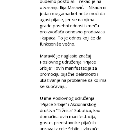
budemo postojali – rekao je na
otvaranju Ilija Maravić. – Nikada ni
jedan megamarket neće moći da
ugasi pijace, jer se na njima
grade posebni odnosi između
proizvođača odnosno prodavaca
i kupaca. To je odnos koji će da
funkcioniše večno.
Maravić je naglasio značaj
Poslovnog udruženja “Pijace
Srbije” i ovih manifestacija za
promociju pijačne delatnosti i
ukazivanje na probleme sa kojima
se suočavaju,
U ime Poslovnog udruženja
“Pijace Srbije” i Akcionarskog
društva “Tržnica” Subotica, kao
domaćina ovih manifestacija,
goste, predstavnike pijačnih
uprava iz cele Srbije i izlagače,