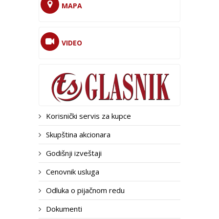
MAPA
VIDEO
Korisnički servis za kupce
Skupština akcionara
Godišnji izveštaji
Cenovnik usluga
Odluka o pijačnom redu
Dokumenti