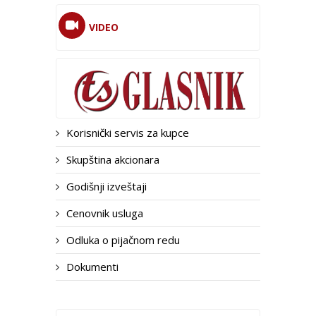
VIDEO
Korisnički servis za kupce
Skupština akcionara
Godišnji izveštaji
Cenovnik usluga
Odluka o pijačnom redu
Dokumenti