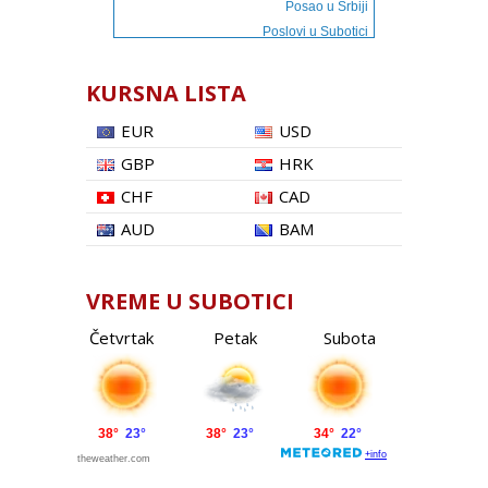
Posao u Srbiji
Poslovi u Subotici
KURSNA LISTA
EUR
USD
GBP
HRK
CHF
CAD
AUD
BAM
VREME U SUBOTICI
Četvrtak
Petak
Subota