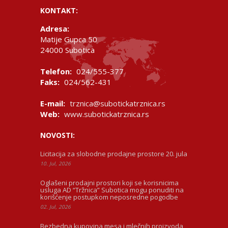
KONTAKT:
Adresa:
Matije Gupca 50
24000 Subotica
Telefon:
024/555-377
Faks:
024/562-431
E-mail:
trznica@subotickatrznica.rs
Web:
www.subotickatrznica.rs
NOVOSTI:
Licitacija za slobodne prodajne prostore 20. jula
10. Jul, 2026
Oglašeni prodajni prostori koji se korisnicima
usluga AD “Tržnica” Subotica mogu ponuditi na
korišćenje postupkom neposredne pogodbe
02. Jul, 2026
Bezbedna kupovina mesa i mlečnih proizvoda