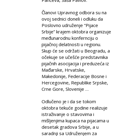
Članovi Upravnog odbora su na
ovoj sednici doneli i odluku da
Poslovno udruženje “Pijace
Srbije” krajem oktobra organizuje
međunarodnu konfernciju o
pijačnoj delatnosti u regionu.
Skup će se održati u Beogradu, a
očekuje se učešće predstavnika
pijačnih asocijacija i preduzeća iz
Mađarske, Hrvatske,
Makedonije, Federacije Bosne i
Hercegovine, Republike Srpske,
Crne Gore, Slovenije …
Odlučeno je i da se tokom
oktobra tekuće godine realizuje
istraživanje o stavovima i
mišljenjima kupaca na pijacama u
desetak gradova Srbije, a u
saradnji sa Udruženjem za