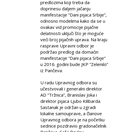
predlozima koji treba da
doprinesu daljem jačanju
manifestacije “Dani pijaca Srbije”,
odnosno modelima kako da se u
ovakav vid promocije pijačne
delatnosti uključi što je moguće
veći broj pijačnih uprava. Na kraju
rasprave Upravni odbor je
podržao predlog da domaćin
manifestacije “Dani pijaca Srbije”
u 2016. godini bude JKP “Zelenilo”
iz Pančeva.
U radu Upravnog odbora su
učestvovali i generalni direktor
AD “Tržnica”, Branislav Joka i
direktor pijaca Ljubo Kilibarda.
Sastanak je održan u zgradi
lokalne samouprave, a članove
Upravnog odbora je na početku
sednice pozdravio gradonačelnik
Pančeva, Saša Pavlov.