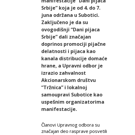
manifestacije “Dani pijaca
Srbije” koja je od 4. do 7.
juna održana u Subotici.
Zaključeno je da su
ovogodišnji “Dani pijaca
Srbije” dali značajan
doprinos promociji pijačne
delatnosti i pijaca kao
kanala distribucije domaće
hrane, a Upravni odbor je
izrazio zahvalnost
Akcionarskom društvu
“Tržnica” i lokalnoj
samoupravi Subotice kao
uspešnim organizatorima
manifestacije.
Članovi Upravnog odbora su
značajan deo rasprave posvetili