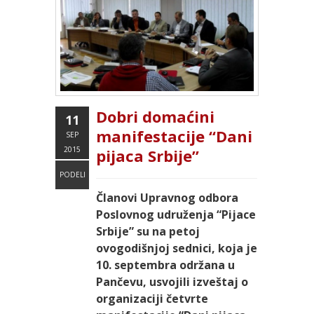
Dobri domaćini
11
manifestacije “Dani
SEP
2015
pijaca Srbije”
PODELI
Članovi Upravnog odbora
Poslovnog udruženja “Pijace
Srbije” su na petoj
ovogodišnjoj sednici, koja je
10. septembra održana u
Pančevu, usvojili izveštaj o
organizaciji četvrte