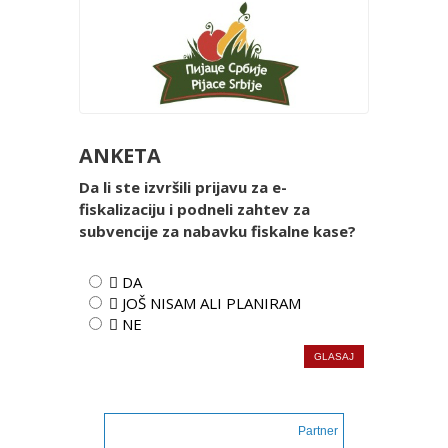
ANKETA
Da li ste izvršili prijavu za e-
fiskalizaciju i podneli zahtev za
subvencije za nabavku fiskalne kase?
 DA
 JOŠ NISAM ALI PLANIRAM
 NE
Partner