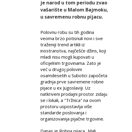
je narod u tom periodu zvao
vašarište u Malom Bajmoku,
u savremenu robnu pijacu.
Polovnu robu su tih godina
veoma brzo potisnuli novi i sve
traženiji trend artikli iz
inostranstva, najčešće džins, koji
mladi nisu mogli kupovati u
oficijelnim trgovinama. Zato je
već u drugoj polovini
osamdesetih u Subotici započeta
gradnja prve savremene robne
pijace u ex Jugoslaviji. Uz
natkriveni prodajni prostor zidaju
se i lokali, a "Tržnica" na ovom
prostoru uspostavlja više
standarde poslovanja i
organizovanija pijačne trgovine.
Danas je Robna pijaca „Mali