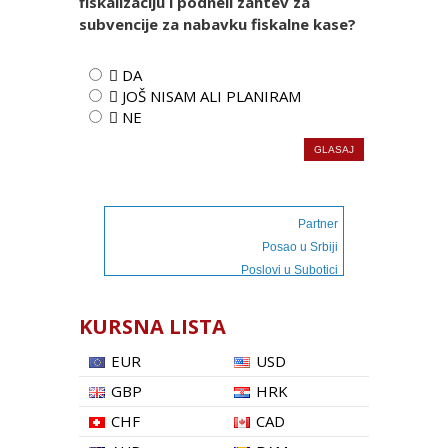
fiskalizaciju i podneli zahtev za
subvencije za nabavku fiskalne kase?
 DA
 JOŠ NISAM ALI PLANIRAM
 NE
Partner
Posao u Srbiji
Poslovi u Subotici
KURSNA LISTA
EUR
USD
GBP
HRK
CHF
CAD