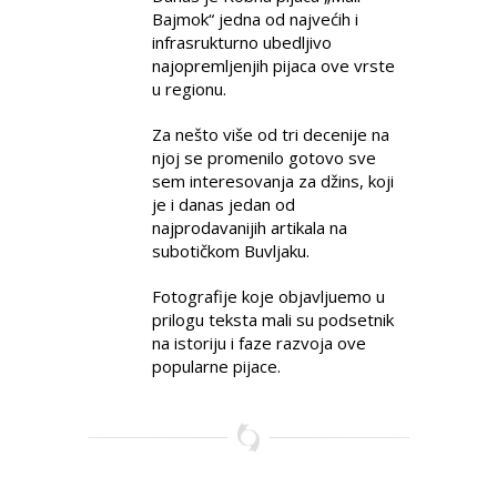
Bajmok“ jedna od najvećih i
infrasrukturno ubedljivo
najopremljenjih pijaca ove vrste
u regionu.
Za nešto više od tri decenije na
njoj se promenilo gotovo sve
sem interesovanja za džins, koji
je i danas jedan od
najprodavanijih artikala na
subotičkom Buvljaku.
Fotografije koje objavljuemo u
prilogu teksta mali su podsetnik
na istoriju i faze razvoja ove
popularne pijace.