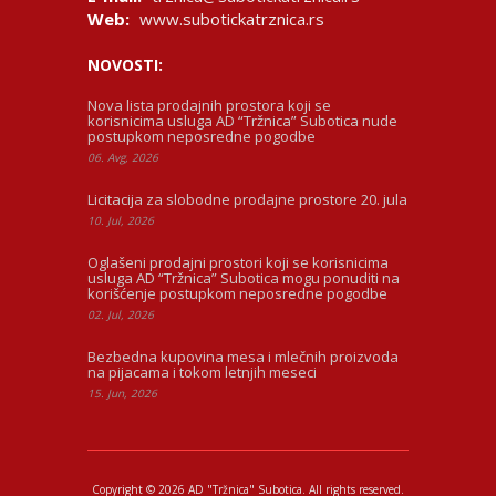
Web:
www.subotickatrznica.rs
NOVOSTI:
Nova lista prodajnih prostora koji se
korisnicima usluga AD “Tržnica” Subotica nude
postupkom neposredne pogodbe
06. Avg, 2026
Licitacija za slobodne prodajne prostore 20. jula
10. Jul, 2026
Oglašeni prodajni prostori koji se korisnicima
usluga AD “Tržnica” Subotica mogu ponuditi na
korišćenje postupkom neposredne pogodbe
02. Jul, 2026
Bezbedna kupovina mesa i mlečnih proizvoda
na pijacama i tokom letnjih meseci
15. Jun, 2026
Copyright © 2026 AD "Tržnica" Subotica.
All rights reserved.