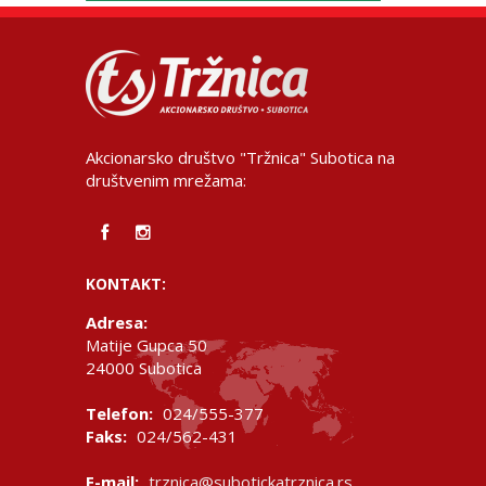
Akcionarsko društvo "Tržnica" Subotica na
društvenim mrežama:
KONTAKT:
Adresa:
Matije Gupca 50
24000 Subotica
Telefon:
024/555-377
Faks:
024/562-431
E-mail:
trznica@subotickatrznica.rs