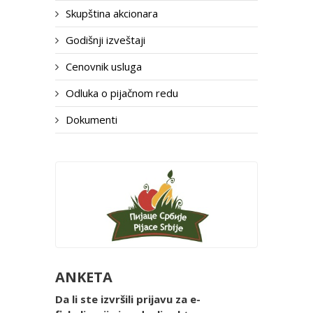
Skupština akcionara
Godišnji izveštaji
Cenovnik usluga
Odluka o pijačnom redu
Dokumenti
ANKETA
Da li ste izvršili prijavu za e-