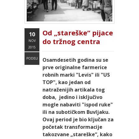
Od „stareške“ pijace
10
do tržnog centra
NOV
2015
PODELI
Osamdesetih godina su se
prve originalne farmerice
robnih marki "Levis" ili "US
TOP", kao jedan od
natraženijih artikala tog
doba, jedino i isključivo
mogle nabaviti "ispod ruke"
ili na subotičkom Buvljaku.
Ovaj period je bio ključan za
početak transformacije
takozvane „stareške“, kako