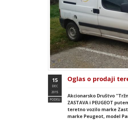
Oglas o prodaji ter
15
DEC
2015
Akcionarsko Društvo ''Tržni
PODELI
ZASTAVA i PEUGEOT putem
teretno vozilo marke Zasta
marke Peugeot, model Par