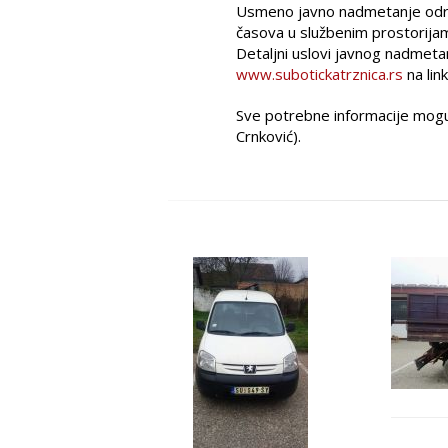
Usmeno javno nadmetanje odr
časova u službenim prostorijama
Detaljni uslovi javnog nadmetan
www.subotickatrznica.rs
na lin
Sve potrebne informacije mogu
Crnković).