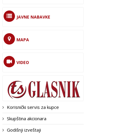
JAVNE NABAVKE
MAPA
VIDEO
Korisnički servis za kupce
Skupština akcionara
Godišnji izveštaji