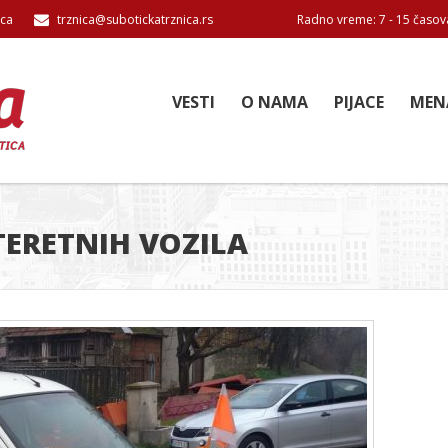
ica
trznica@subotickatrznica.rs
Radno vreme: 7 - 15 časov
VESTI
O NAMA
PIJACE
MEN
TERETNIH VOZILA