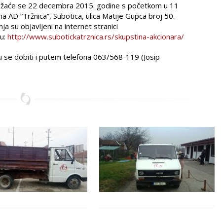
žaće se 22 decembra 2015. godine s početkom u 11
 AD “Tržnica”, Subotica, ulica Matije Gupca broj 50.
ja su objavljeni na internet stranici
ku:
http://www.subotickatrznica.rs/skupstina-akcionara/
 se dobiti i putem telefona 063/568-119 (Josip