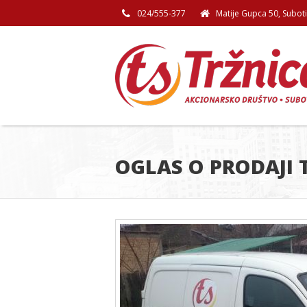
024/555-377
Matije Gupca 50, Subot
OGLAS O PRODAJI 