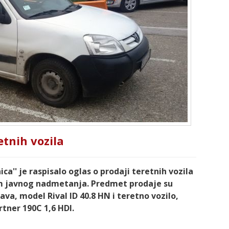
etnih vozila
ca'' je raspisalo oglas o prodaji teretnih vozila
 javnog nadmetanja. Predmet prodaje su
va, model Rival ID 40.8 HN i teretno vozilo,
tner 190C 1,6 HDI.