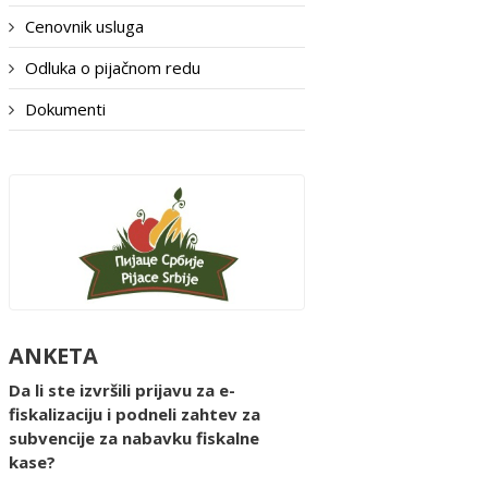
Cenovnik usluga
Odluka o pijačnom redu
Dokumenti
ANKETA
Da li ste izvršili prijavu za e-
fiskalizaciju i podneli zahtev za
subvencije za nabavku fiskalne
kase?