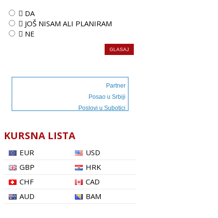
 DA
 JOŠ NISAM ALI PLANIRAM
 NE
Partner
Posao u Srbiji
Poslovi u Subotici
KURSNA LISTA
EUR
USD
GBP
HRK
CHF
CAD
AUD
BAM