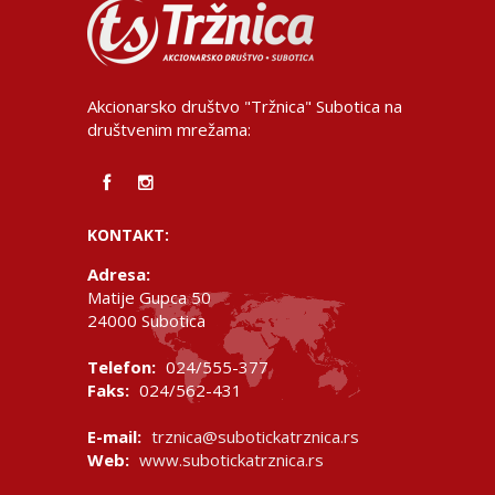
Akcionarsko društvo "Tržnica" Subotica na
društvenim mrežama:
KONTAKT:
Adresa:
Matije Gupca 50
24000 Subotica
Telefon:
024/555-377
Faks:
024/562-431
E-mail:
trznica@subotickatrznica.rs
Web:
www.subotickatrznica.rs