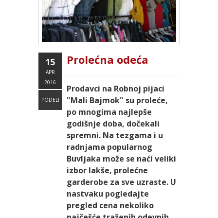
Prolećna odeća
15
APR
2016
Prodavci na Robnoj pijaci
"Mali Bajmok" su proleće,
PODELI
po mnogima najlepše
godišnje doba, dočekali
spremni. Na tezgama i u
radnjama popularnog
Buvljaka može se naći veliki
izbor lakše, prolećne
garderobe za sve uzraste. U
nastvaku pogledajte
pregled cena nekoliko
najčešće traženih odevnih