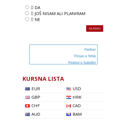
 DA
 JOŠ NISAM ALI PLANIRAM
 NE
Partner
Posao u Srbiji
Poslovi u Subotici
KURSNA LISTA
EUR
USD
GBP
HRK
CHF
CAD
AUD
BAM