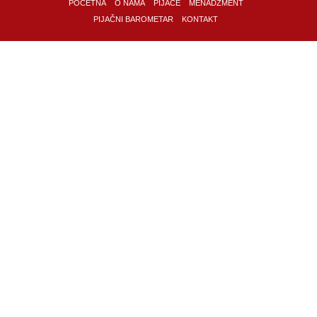
POČETNA
O NAMA
PIJACE
MENADŽMENT
PIJAČNI BAROMETAR
KONTAKT