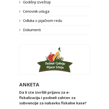
Godišnji izveštaji
Cenovnik usluga
Odluka o pijačnom redu
Dokumenti
ANKETA
Da li ste izvršili prijavu za e-
fiskalizaciju i podneli zahtev za
subvencije za nabavku fiskalne kase?