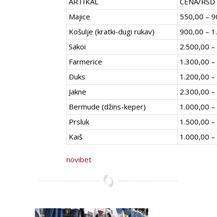
ARTIKAL
CENA/RSD
Majice
550,00 – 9
Košulje (kratki-dugi rukav)
900,00 – 1
Sakoi
2.500,00 –
Farmerice
1.300,00 –
Duks
1.200,00 –
Jakne
2.300,00 –
Bermude (džins-keper)
1.000,00 –
Prsluk
1.500,00 –
Kaiš
1.000,00 –
novibet