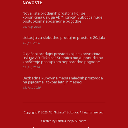
NOVOSTI:
Nova lista prodajnih prostora koji se
korisnicima usluga AD “Tržnica” Subotica nude
postupkom neposredne pogodbe
06. Avg, 2026
Licitacija za slobodne prodajne prostore 20. jula
10. Jul, 2026
Oglašeni prodajni prostori koji se korisnicima
usluga AD “Tržnica” Subotica mogu ponuditi na
korišćenje postupkom neposredne pogodbe
02. Jul, 2026
Bezbedna kupovina mesa i mlečnih proizvoda
na pijacama i tokom letnjih meseci
15. Jun, 2026
Copyright © 2026 AD "Tržnica" Subotica.
All rights reserved.
Created by
Fabrika Ideja
, Subotica.