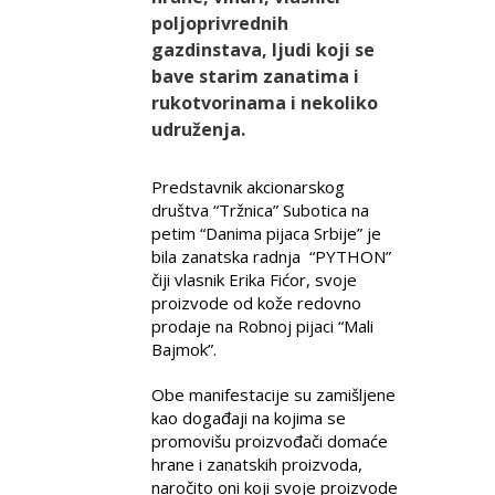
poljoprivrednih
gazdinstava, ljudi koji se
bave starim zanatima i
rukotvorinama i nekoliko
udruženja.
Predstavnik akcionarskog
društva “Tržnica” Subotica na
petim “Danima pijaca Srbije” je
bila zanatska radnja “PYTHON”
čiji vlasnik Erika Fićor, svoje
proizvode od kože redovno
prodaje na Robnoj pijaci “Mali
Bajmok”.
Obe manifestacije su zamišljene
kao događaji na kojima se
promovišu proizvođači domaće
hrane i zanatskih proizvoda,
naročito oni koji svoje proizvode