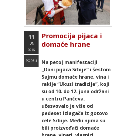
Promocija pijaca i
11
domaće hrane
JUN
2016
PODELI
Na petoj manifestaciji
„Dani pijaca Srbije“ i šestom
Sajmu domaće hrane, vina i
rakije “Ukusi tradicije”, koji
su od 10. do 12. juna održani
u centru Pančeva,
učesvovalo je više od
pedeset izlagača iz gotovo
cele Srbije. Među njima su
bili proizvođači domaće
hrane, vinari, vlasnici