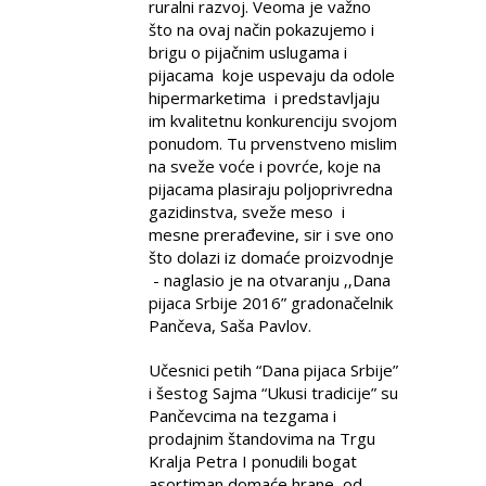
ruralni razvoj. Veoma je važno
što na ovaj način pokazujemo i
brigu o pijačnim uslugama i
pijacama koje uspevaju da odole
hipermarketima i predstavljaju
im kvalitetnu konkurenciju svojom
ponudom. Tu prvenstveno mislim
na sveže voće i povrće, koje na
pijacama plasiraju poljoprivredna
gazidinstva, sveže meso i
mesne prerađevine, sir i sve ono
što dolazi iz domaće proizvodnje
- naglasio je na otvaranju ‚‚Dana
pijaca Srbije 2016” gradonačelnik
Pančeva, Saša Pavlov.
Učesnici petih “Dana pijaca Srbije”
i šestog Sajma “Ukusi tradicije” su
Pančevcima na tezgama i
prodajnim štandovima na Trgu
Kralja Petra I ponudili bogat
asortiman domaće hrane, od