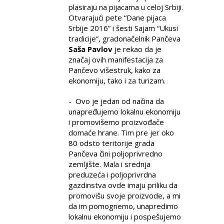
plasiraju na pijacama u celoj Srbiji.
Otvarajući pete “Dane pijaca
Srbije 2016” i šesti Sajam “Ukusi
tradicije”, gradonačelnik Pančeva
Saša Pavlov
je rekao da je
značaj ovih manifestacija za
Pančevo višestruk, kako za
ekonomiju, tako i za turizam.
- Ovo je jedan od načina da
unapređujemo lokalnu ekonomiju
i promovišemo proizvođače
domaće hrane. Tim pre jer oko
80 odsto teritorije grada
Pančeva čini poljoprivredno
zemljište. Mala i srednja
preduzeća i poljoprivrdna
gazdinstva ovde imaju priliku da
promovišu svoje proizvode, a mi
da im pomognemo, unapredimo
lokalnu ekonomiju i pospešujemo