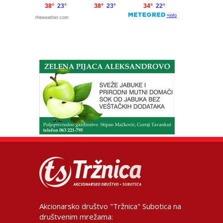
Akcionarsko društvo "Tržnica" Subotica na
društvenim mrežama: