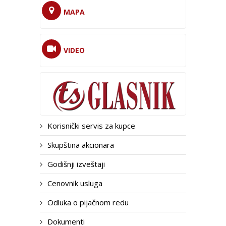
MAPA
VIDEO
Korisnički servis za kupce
Skupština akcionara
Godišnji izveštaji
Cenovnik usluga
Odluka o pijačnom redu
Dokumenti