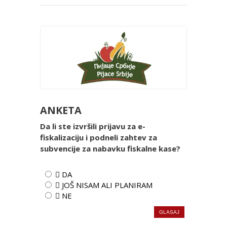
ANKETA
Da li ste izvršili prijavu za e-
fiskalizaciju i podneli zahtev za
subvencije za nabavku fiskalne kase?
 DA
 JOŠ NISAM ALI PLANIRAM
 NE