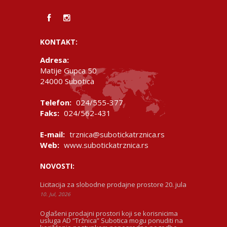
KONTAKT:
Adresa:
Matije Gupca 50
24000 Subotica
Telefon:
024/555-377
Faks:
024/562-431
E-mail:
trznica@subotickatrznica.rs
Web:
www.subotickatrznica.rs
NOVOSTI:
Licitacija za slobodne prodajne prostore 20. jula
10. Jul, 2026
Oglašeni prodajni prostori koji se korisnicima
usluga AD “Tržnica” Subotica mogu ponuditi na