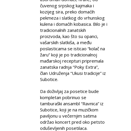
čuvenog srpskog kajmaka i
kozijeg sira, preko domaćih
pekmeza i slatkog do vrhunskog
kulena i domaćih kobasica. Bilo je i
tradicionalnih zanatskih
proizvoda, kao što su opanci,
vašarskih slatkiša, a među
poslasticama se isticao “kolač na
žaru” koji je po tradicionalnoj
mađarskoj recepturi pripremala
zanatska radnja “Poky Extra”,
član Udruženja “Ukusi tradicije” iz
Subotice.
Da doživljaj za posetice bude
kompletan pobrinuo se
tamburaški ansambl “Ravnica” iz
Subotice, koji je na muzičkom
paviljonu u večernjim satima
održao koncert pred oko petsto
oduševljenih posetilaca.