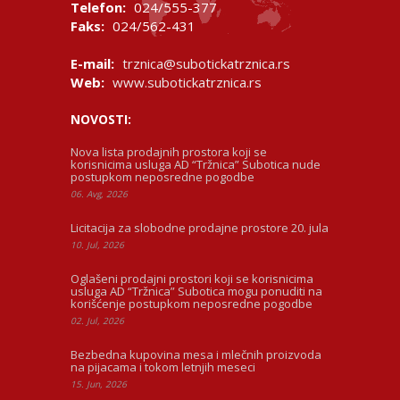
Telefon:
024/555-377
Faks:
024/562-431
E-mail:
trznica@subotickatrznica.rs
Web:
www.subotickatrznica.rs
NOVOSTI:
Nova lista prodajnih prostora koji se
korisnicima usluga AD “Tržnica” Subotica nude
postupkom neposredne pogodbe
06. Avg, 2026
Licitacija za slobodne prodajne prostore 20. jula
10. Jul, 2026
Oglašeni prodajni prostori koji se korisnicima
usluga AD “Tržnica” Subotica mogu ponuditi na
korišćenje postupkom neposredne pogodbe
02. Jul, 2026
Bezbedna kupovina mesa i mlečnih proizvoda
na pijacama i tokom letnjih meseci
15. Jun, 2026