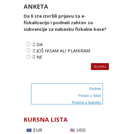
ANKETA
Da li ste izvršili prijavu za e-
fiskalizaciju i podneli zahtev za
subvencije za nabavku fiskalne kase?
 DA
 JOŠ NISAM ALI PLANIRAM
 NE
Partner
Posao u Srbiji
Poslovi u Subotici
KURSNA LISTA
EUR
USD