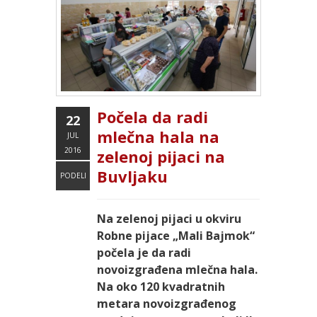
Počela da radi
22
mlečna hala na
JUL
2016
zelenoj pijaci na
Buvljaku
PODELI
Na zelenoj pijaci u okviru
Robne pijace „Mali Bajmok“
počela je da radi
novoizgrađena mlečna hala.
Na oko 120 kvadratnih
metara novoizgrađenog