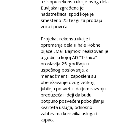
u sklopu rekonstrukcije ovog dela
Buvljaka izgrađena je
nadstrešnica ispod koje je
smešteno 25 tezgi za prodaju
voća i povrća.
Projekat rekonstrukcije i
opremanja dela II hale Robne
pijace „Mali Bajmok“ realizovan je
u godini u kojoj AD “Tržnica”
proslavlja 25. godišnjicu
uspešnog poslovanja, a
menadžment i zaposleni su
obeležavanje ovog velikog
jubileja posvetili daljem razvoju
preduzeća i ideji da budu
potpuno posvećeni poboljšanju
kvaliteta usluga, odnosno
zahtevima korisnika usluga i
kupaca.