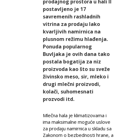
prodajnog prostora u hali II
postavljeno je 17
savremenih rashladnih
vitrina za prodaju lako
kvarljivih namirnica na
plusnom režimu hlađenja.
Ponuda popularnog
Buvljaka je ovih dana tako
postala bogatija za niz
proizvoda kao što su sveže
živinsko meso, sir, mleko i
drugi mlečni proizvodi,
kolači, suhomesnati
prozvodi itd.
Mlečna hala je klimatizovama i
ima maksimalne moguće uslove
za prodaju namirnica u skladu sa
Zakonom o bezbednosti hrane, a