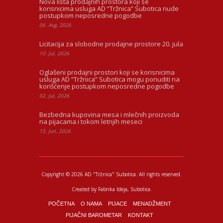
Nova lista prodajnih prostora koji se
korisnicima usluga AD “Tržnica” Subotica nude
postupkom neposredne pogodbe
06. Avg, 2026
Licitacija za slobodne prodajne prostore 20. jula
10. Jul, 2026
Oglašeni prodajni prostori koji se korisnicima
usluga AD “Tržnica” Subotica mogu ponuditi na
korišćenje postupkom neposredne pogodbe
02. Jul, 2026
Bezbedna kupovina mesa i mlečnih proizvoda
na pijacama i tokom letnjih meseci
15. Jun, 2026
Copyright © 2026 AD "Tržnica" Subotica.
All rights reserved.
Created by
Fabrika Ideja
, Subotica.
POČETNA
O NAMA
PIJACE
MENADŽMENT
PIJAČNI BAROMETAR
KONTAKT