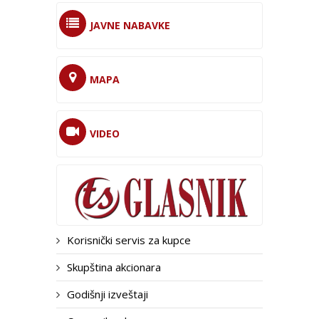
JAVNE NABAVKE
MAPA
VIDEO
Korisnički servis za kupce
Skupština akcionara
Godišnji izveštaji