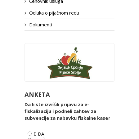
Cenovnik usluga
Odluka o pijačnom redu
Dokumenti
ANKETA
Da li ste izvršili prijavu za e-
fiskalizaciju i podneli zahtev za
subvencije za nabavku fiskalne kase?
 DA