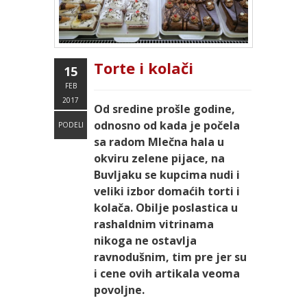
Torte i kolači
15
FEB
2017
Od sredine prošle godine,
odnosno od kada je počela
PODELI
sa radom Mlečna hala u
okviru zelene pijace, na
Buvljaku se kupcima nudi i
veliki izbor domaćih torti i
kolača. Obilje poslastica u
rashaldnim vitrinama
nikoga ne ostavlja
ravnodušnim, tim pre jer su
i cene ovih artikala veoma
povoljne.