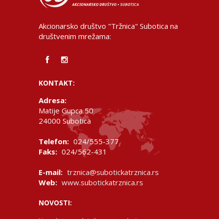
Akcionarsko društvo "Tržnica" Subotica na
društvenim mrežama:
KONTAKT:
Adresa:
Matije Gupca 50
24000 Subotica
Telefon:
024/555-377
Faks:
024/562-431
E-mail:
trznica@subotickatrznica.rs
Web:
www.subotickatrznica.rs
NOVOSTI: