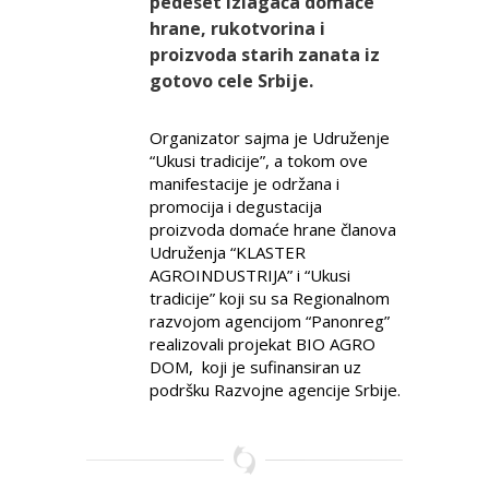
pedeset izlagača domaće
hrane, rukotvorina i
proizvoda starih zanata iz
gotovo cele Srbije.
Organizator sajma je Udruženje
“Ukusi tradicije”, a tokom ove
manifestacije je održana i
promocija i degustacija
proizvoda domaće hrane članova
Udruženja “KLASTER
AGROINDUSTRIJA” i “Ukusi
tradicije” koji su sa Regionalnom
razvojom agencijom “Panonreg”
realizovali projekat BIO AGRO
DOM, koji je sufinansiran uz
podršku Razvojne agencije Srbije.