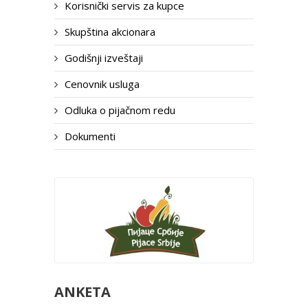
Korisnički servis za kupce
Skupština akcionara
Godišnji izveštaji
Cenovnik usluga
Odluka o pijačnom redu
Dokumenti
ANKETA