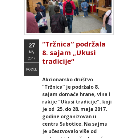
“Tržnica“ podržala
27
8. sajam „Ukusi
MAJ
2017
tradicije“
PODELI
Akcionarsko društvo
“Tržnica” je podržalo 8.
sajam domaće hrane, vina i
rakije "Ukusi tradicije", koji
je od 25. do 28. maja 2017.
godine organizovan u
centru Subotice. Na sajmu
je učestvovalo više od