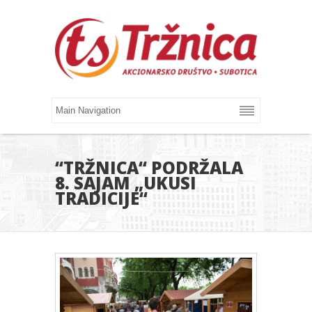
“TRŽNICA“ PODRŽALA
8. SAJAM „UKUSI
TRADICIJE“