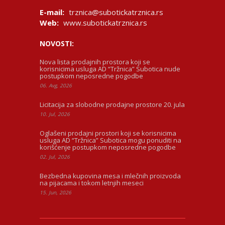
E-mail:
trznica@subotickatrznica.rs
Web:
www.subotickatrznica.rs
NOVOSTI:
Nova lista prodajnih prostora koji se
korisnicima usluga AD “Tržnica” Subotica nude
postupkom neposredne pogodbe
06. Avg, 2026
Licitacija za slobodne prodajne prostore 20. jula
10. Jul, 2026
Oglašeni prodajni prostori koji se korisnicima
usluga AD “Tržnica” Subotica mogu ponuditi na
korišćenje postupkom neposredne pogodbe
02. Jul, 2026
Bezbedna kupovina mesa i mlečnih proizvoda
na pijacama i tokom letnjih meseci
15. Jun, 2026