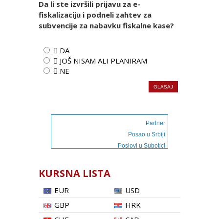
Da li ste izvršili prijavu za e-
fiskalizaciju i podneli zahtev za
subvencije za nabavku fiskalne kase?
 DA
 JOŠ NISAM ALI PLANIRAM
 NE
Partner
Posao u Srbiji
Poslovi u Subotici
KURSNA LISTA
EUR
USD
GBP
HRK