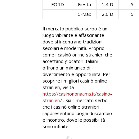
FORD
Fiesta
1,4 D
5
C-Max
2,0 D
5
Il mercato pubblico serbo è un
luogo vibrante e affascinante
dove si incontrano tradizioni
secolari e modernità. Proprio
come i casinò online stranieri che
accettano giocatori italiani
offrono un mix unico di
divertimento e opportunità. Per
scoprire i migliori casinò online
stranieri, visita
https://casinononaams.it/casino-
stranieri/
. Sia il mercato serbo
che i casinò online stranieri
rappresentano luoghi di scambio
e incontro, dove le possibilità
sono infinite.