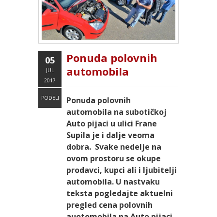
Ponuda polovnih
05
automobila
JUL
2017
PODELI
Ponuda polovnih
automobila na subotičkoj
Auto pijaci u ulici Frane
Supila je i dalje veoma
dobra. Svake nedelje na
ovom prostoru se okupe
prodavci, kupci ali i ljubitelji
automobila. U nastvaku
teksta pogledajte aktuelni
pregled cena polovnih
auotomobila na Auto pijaci