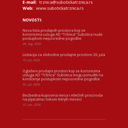
E-mail:
trznica@subotickatrznica.rs
Web:
www.subotickatrznica.rs
NOVOSTI:
Nova lista prodajnih prostora koji se
korisnicima usluga AD “Tržnica” Subotica nude
postupkom neposredne pogodbe
06. Avg, 2026
Licitacija za slobodne prodajne prostore 20. jula
10. Jul, 2026
Oglašeni prodajni prostori koji se korisnicima
usluga AD “Tržnica” Subotica mogu ponuditi na
korišćenje postupkom neposredne pogodbe
02. Jul, 2026
Bezbedna kupovina mesa i mlečnih proizvoda
na pijacama i tokom letnjih meseci
15. Jun, 2026