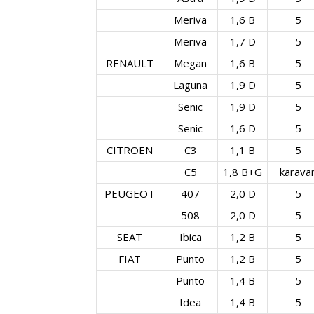
Meriva
1,6 B
5
Meriva
1,7 D
5
RENAULT
Megan
1,6 B
5
Laguna
1,9 D
5
Senic
1,9 D
5
Senic
1,6 D
5
CITROEN
C3
1,1 B
5
C5
1,8 B+G
karava
PEUGEOT
407
2,0 D
5
508
2,0 D
5
SEAT
Ibica
1,2 B
5
FIAT
Punto
1,2 B
5
Punto
1,4 B
5
Idea
1,4 B
5