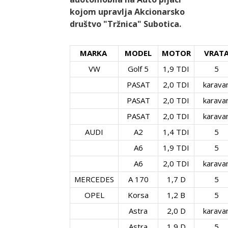
kojom upravlja Akcionarsko
društvo "Tržnica" Subotica.
MARKA
MODEL
MOTOR
VRAT
VW
Golf 5
1,9 TDI
5
PASAT
2,0 TDI
karava
PASAT
2,0 TDI
karava
PASAT
2,0 TDI
karava
AUDI
A2
1,4 TDI
5
A6
1,9 TDI
5
A6
2,0 TDI
karava
MERCEDES
A 170
1,7 D
5
OPEL
Korsa
1,2 B
5
Astra
2,0 D
karava
Astra
1,9 D
5