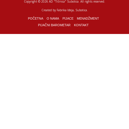
Copyright © 2026 AD "Tržnica" Subotica.
All rights reserved.
Created by
Fabrika Ideja
, Subotica.
POČETNA
O NAMA
PIJACE
MENADŽMENT
PIJAČNI BAROMETAR
KONTAKT