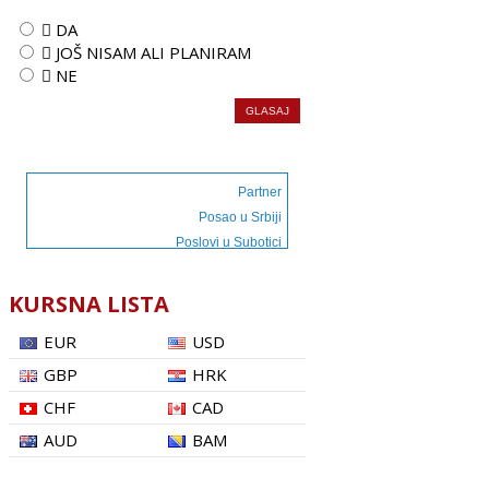
 DA
 JOŠ NISAM ALI PLANIRAM
 NE
Partner
Posao u Srbiji
Poslovi u Subotici
KURSNA LISTA
EUR
USD
GBP
HRK
CHF
CAD
AUD
BAM