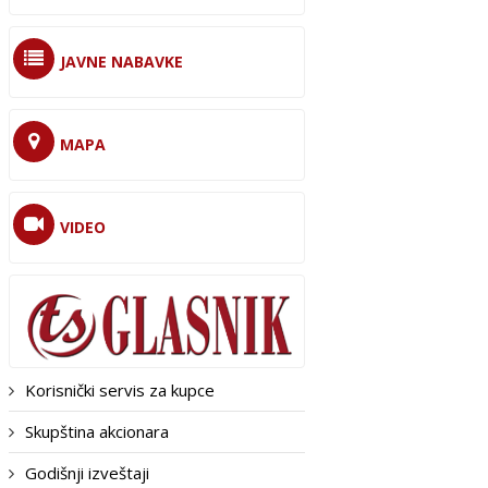
JAVNE NABAVKE
MAPA
VIDEO
Korisnički servis za kupce
Skupština akcionara
Godišnji izveštaji