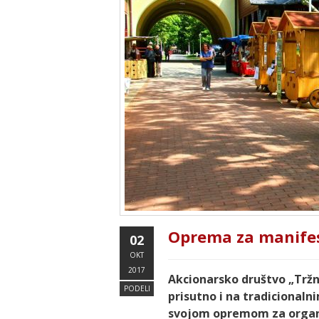
Oprema za manifes
02
OKT
2017
Akcionarsko društvo „Tržni
PODELI
prisutno i na tradicionaln
svojom opremom za organ