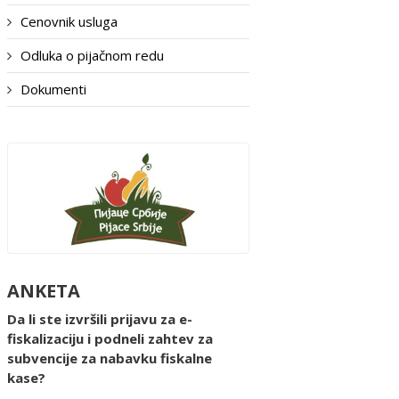
Cenovnik usluga
Odluka o pijačnom redu
Dokumenti
ANKETA
Da li ste izvršili prijavu za e-
fiskalizaciju i podneli zahtev za
subvencije za nabavku fiskalne
kase?