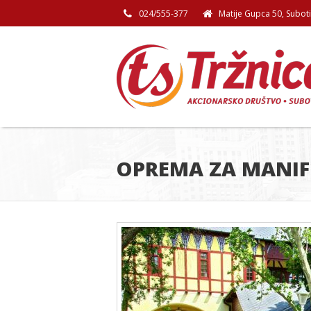
024/555-377
Matije Gupca 50, Subot
OPREMA ZA MANIF