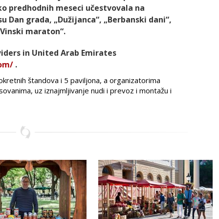
ko predhodnih meseci učestvovala na
u Dan grada, „Dužijanca“, „Berbanski dani“,
"Vinski maraton“.
viders in United Arab Emirates
com/
.
kretnih štandova i 5 paviljona, a organizatorima
sovanima, uz iznajmljivanje nudi i prevoz i montažu i