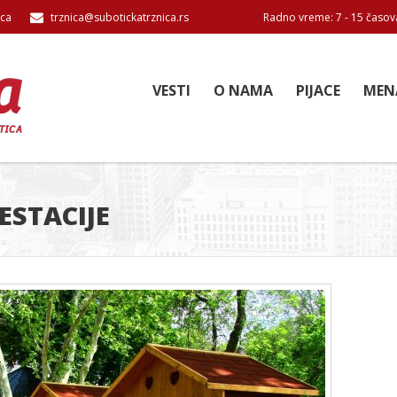
ica
trznica@subotickatrznica.rs
Radno vreme: 7 - 15 časov
VESTI
O NAMA
PIJACE
MEN
ESTACIJE