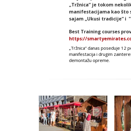
„Tržnica“ je tokom nekoli
manifestacijama kao što s
sajam „Ukusi tradicije“ i 
Best Training courses pro
https://smartyemirates.
„Tržnica“ danas poseduje 12 po
manifestacija i drugim zaintere
demontažu opreme.