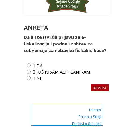
ANKETA
Da li ste izvršili prijavu za e-
fiskalizaciju i podneli zahtev za
subvencije za nabavku fiskalne kase?
 DA
 JOŠ NISAM ALI PLANIRAM
 NE
Partner
Posao u Srbiji
Poslovi u Subotici