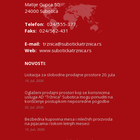
Matije Gupca 50
24000 Subotica
Telefon:
024/555-377
Faks:
024/562-431
E-mail:
trznica@subotickatrznica.rs
Web:
www.subotickatrznica.rs
NOVOSTI:
Licitacija za slobodne prodajne prostore 20. jula
10. Jul, 2026
Oglašeni prodajni prostori koji se korisnicima
usluga AD “Tržnica” Subotica mogu ponuditi na
korišćenje postupkom neposredne pogodbe
02. Jul, 2026
Bezbedna kupovina mesa i mlečnih proizvoda
na pijacama i tokom letnjih meseci
15. Jun, 2026