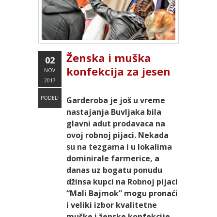
Ženska i muška
02
konfekcija za jesen
NOV
2017
PODELI
Garderoba je još u vreme
nastajanja Buvljaka bila
glavni adut prodavaca na
ovoj robnoj pijaci. Nekada
su na tezgama i u lokalima
dominirale farmerice, a
danas uz bogatu ponudu
džinsa kupci na Robnoj pijaci
“Mali Bajmok” mogu pronaći
i veliki izbor kvalitetne
muške i ženske konfekcije