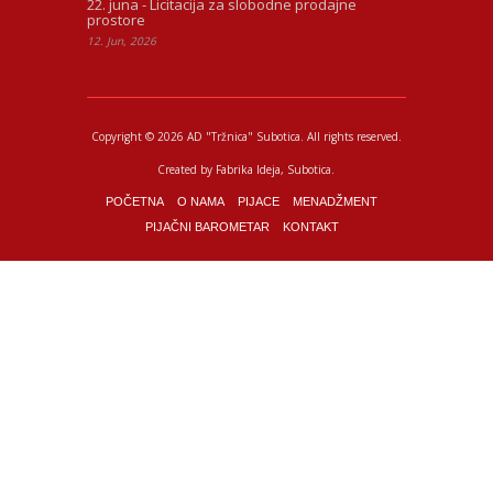
22. juna - Licitacija za slobodne prodajne
prostore
12. Jun, 2026
Copyright © 2026 AD "Tržnica" Subotica.
All rights reserved.
Created by
Fabrika Ideja
, Subotica.
POČETNA
O NAMA
PIJACE
MENADŽMENT
PIJAČNI BAROMETAR
KONTAKT