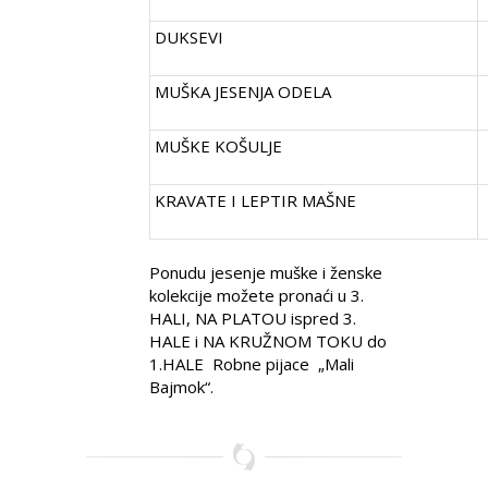
DUKSEVI
MUŠKA JESENJA ODELA
MUŠKE KOŠULJE
KRAVATE I LEPTIR MAŠNE
Ponudu jesenje muške i ženske
kolekcije možete pronaći u 3.
HALI, NA PLATOU ispred 3.
HALE i NA KRUŽNOM TOKU do
1.HALE Robne pijace „Mali
Bajmok“.