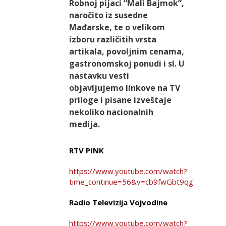
Robnoj pijaci “Mali Bajmok”,
naročito iz susedne
Mađarske, te o velikom
izboru različitih vrsta
artikala, povoljnim cenama,
gastronomskoj ponudi i sl. U
nastavku vesti
objavljujemo linkove na TV
priloge i pisane izveštaje
nekoliko nacionalnih
medija.
RTV PINK
https://www.youtube.com/watch?
time_continue=56&v=cb9fwGbt9qg
Radio Televizija Vojvodine
https://www.youtube.com/watch?