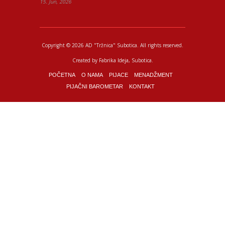
15. Jun, 2026
Copyright © 2026 AD "Tržnica" Subotica.
All rights reserved.
Created by
Fabrika Ideja
, Subotica.
POČETNA
O NAMA
PIJACE
MENADŽMENT
PIJAČNI BAROMETAR
KONTAKT