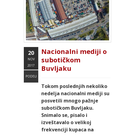
Nacionalni mediji o
20
subotičkom
NOV
2017
Buvljaku
PODELI
Tokom poslednjih nekoliko
nedelja nacionalni mediji su
posvetili mnogo pažnje
subotičkom Buvljaku.
Snimalo se, pisalo i
izveštavalo o velikoj
frekvenciji kupaca na