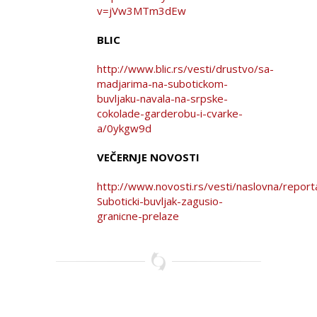
v=jVw3MTm3dEw
BLIC
http://www.blic.rs/vesti/drustvo/sa-
madjarima-na-subotickom-
buvljaku-navala-na-srpske-
cokolade-garderobu-i-cvarke-
a/0ykgw9d
VEČERNJE NOVOSTI
http://www.novosti.rs/vesti/naslovna/repor
Suboticki-buvljak-zagusio-
granicne-prelaze