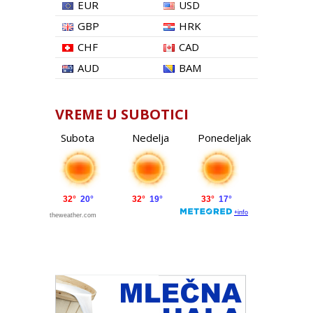
EUR
USD
GBP
HRK
CHF
CAD
AUD
BAM
VREME U SUBOTICI
Subota
Nedelja
Ponedeljak