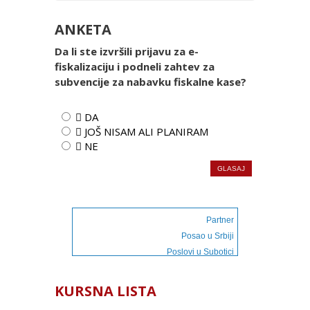
ANKETA
Da li ste izvršili prijavu za e-
fiskalizaciju i podneli zahtev za
subvencije za nabavku fiskalne kase?
 DA
 JOŠ NISAM ALI PLANIRAM
 NE
Partner
Posao u Srbiji
Poslovi u Subotici
KURSNA LISTA