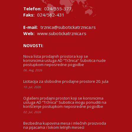
Telefon:
024/555-377
Faks:
024/562-431
E-mail:
trznica@subotickatrznica.rs
Web:
www.subotickatrznica.rs
NOVOSTI:
Nova lista prodajnih prostora koji se
korisnicima usluga AD “Tržnica” Subotica nude
postupkom neposredne pogodbe
06. Avg, 2026
Licitacija za slobodne prodajne prostore 20. jula
10. Jul, 2026
Oglašeni prodajni prostori koji se korisnicima
usluga AD “Tržnica” Subotica mogu ponuditi na
korišćenje postupkom neposredne pogodbe
02. Jul, 2026
Bezbedna kupovina mesa i mlečnih proizvoda
na pijacama i tokom letnjih meseci