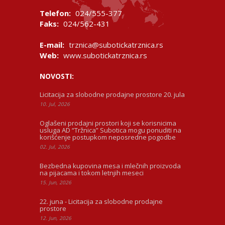
Telefon:
024/555-377
Faks:
024/562-431
E-mail:
trznica@subotickatrznica.rs
Web:
www.subotickatrznica.rs
NOVOSTI:
Licitacija za slobodne prodajne prostore 20. jula
10. Jul, 2026
Oglašeni prodajni prostori koji se korisnicima
usluga AD “Tržnica” Subotica mogu ponuditi na
korišćenje postupkom neposredne pogodbe
02. Jul, 2026
Bezbedna kupovina mesa i mlečnih proizvoda
na pijacama i tokom letnjih meseci
15. Jun, 2026
22. juna - Licitacija za slobodne prodajne
prostore
12. Jun, 2026