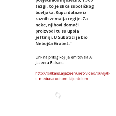
tezgi, to je slika subotičkog
buvljaka. Kupci dolaze iz
raznih zemalja regije. Za
neke, njihovi domaći
proizvodi tu su upola
jeftiniji. U Subotici je bio
Nebojša Grabež.”
Link na prilog koji je emitovala Al
Jazeera Balkans:
http://balkans.aljazeera.net/video/buvljak-
s-medunarodnom-klijentelom