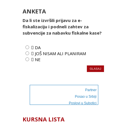
ANKETA
Da li ste izvršili prijavu za e-
fiskalizaciju i podneli zahtev za
subvencije za nabavku fiskalne kase?
 DA
 JOŠ NISAM ALI PLANIRAM
 NE
Partner
Posao u Srbiji
Poslovi u Subotici
KURSNA LISTA