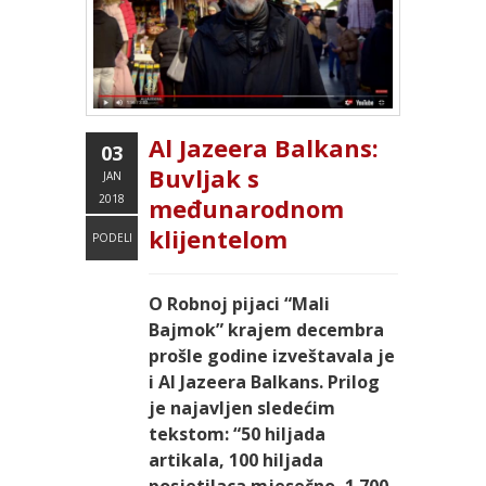
Al Jazeera Balkans:
03
Buvljak s
JAN
2018
međunarodnom
klijentelom
PODELI
O Robnoj pijaci “Mali
Bajmok” krajem decembra
prošle godine izveštavala je
i Al Jazeera Balkans. Prilog
je najavljen sledećim
tekstom: “50 hiljada
artikala, 100 hiljada
posjetilaca mjesečno, 1.700