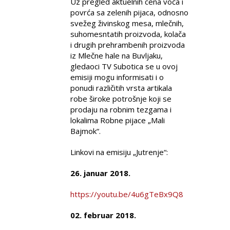
Uz pregled aktuelnih cena voća i
povrća sa zelenih pijaca, odnosno
svežeg živinskog mesa, mlečnih,
suhomesntatih proizvoda, kolača
i drugih prehrambenih proizvoda
iz Mlečne hale na Buvljaku,
gledaoci TV Subotica se u ovoj
emisiji mogu informisati i o
ponudi različitih vrsta artikala
robe široke potrošnje koji se
prodaju na robnim tezgama i
lokalima Robne pijace „Mali
Bajmok“.
Linkovi na emisiju „Jutrenje“:
26. januar 2018.
https://youtu.be/4u6gTeBx9Q8
02. februar 2018.