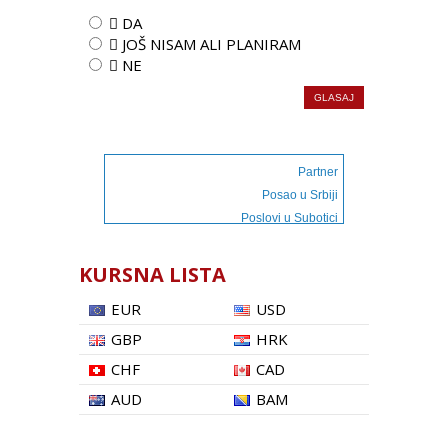
 DA
 JOŠ NISAM ALI PLANIRAM
 NE
Partner
Posao u Srbiji
Poslovi u Subotici
KURSNA LISTA
EUR
USD
GBP
HRK
CHF
CAD
AUD
BAM