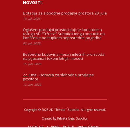
NOVOSTI:
Licitacija za slobodne prodajne prostore 20. jula
10. Jul, 2026
Oglašeni prodajni prostori koji se korisnicima
usluga AD “Tržnica” Subotica mogu ponuditi na
korišćenje postupkom neposredne pogodbe
02. Jul, 2026
Bezbedna kupovina mesa i mlečnih proizvoda
na pijacama i tokom letnjih meseci
15. Jun, 2026
22. juna - Licitacija za slobodne prodajne
prostore
12. Jun, 2026
Copyright © 2026 AD "Tržnica" Subotica.
All rights reserved.
Created by
Fabrika Ideja
, Subotica.
POČETNA
O NAMA
PIJACE
MENADŽMENT