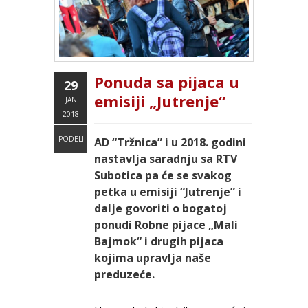
Ponuda sa pijaca u
29
emisiji „Jutrenje“
JAN
2018
PODELI
AD “Tržnica” i u 2018. godini
nastavlja saradnju sa RTV
Subotica pa će se svakog
petka u emisiji “Jutrenje” i
dalje govoriti o bogatoj
ponudi Robne pijace „Mali
Bajmok“ i drugih pijaca
kojima upravlja naše
preduzeće.