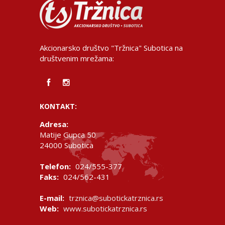
Akcionarsko društvo "Tržnica" Subotica na
društvenim mrežama:
KONTAKT:
Adresa:
Matije Gupca 50
24000 Subotica
Telefon:
024/555-377
Faks:
024/562-431
E-mail:
trznica@subotickatrznica.rs
Web:
www.subotickatrznica.rs