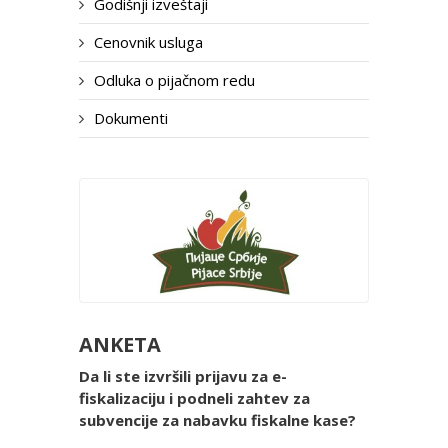
Godišnji izveštaji
Cenovnik usluga
Odluka o pijačnom redu
Dokumenti
ANKETA
Da li ste izvršili prijavu za e-
fiskalizaciju i podneli zahtev za
subvencije za nabavku fiskalne kase?