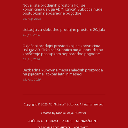
Nova lista prodajnih prostora koji se
korisnicima usluga AD “Tržnica” Subotica nude
postupkom neposredne pogodbe
06. Avg, 2026
Licitacija za slobodne prodajne prostore 20. jula
10. Jul, 2026
Oglašeni prodajni prostori koji se korisnicima
usluga AD “Tržnica” Subotica mogu ponuditi na
korišćenje postupkom neposredne pogodbe
02. Jul, 2026
Bezbedna kupovina mesa i mlečnih proizvoda
na pijacama i tokom letnjih meseci
15. Jun, 2026
Copyright © 2026 AD "Tržnica" Subotica.
All rights reserved.
Created by
Fabrika Ideja
, Subotica.
POČETNA
O NAMA
PIJACE
MENADŽMENT
PIJAČNI BAROMETAR
KONTAKT