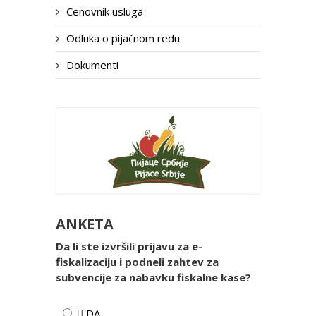
Cenovnik usluga
Odluka o pijačnom redu
Dokumenti
ANKETA
Da li ste izvršili prijavu za e-
fiskalizaciju i podneli zahtev za
subvencije za nabavku fiskalne kase?
 DA