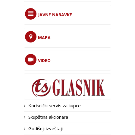
JAVNE NABAVKE
MAPA
VIDEO
Korisnički servis za kupce
Skupština akcionara
Godišnji izveštaji