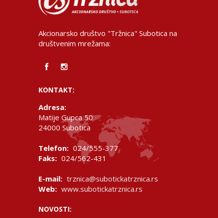
Akcionarsko društvo "Tržnica" Subotica na
društvenim mrežama:
KONTAKT:
Adresa:
Matije Gupca 50
24000 Subotica
Telefon:
024/555-377
Faks:
024/562-431
E-mail:
trznica@subotickatrznica.rs
Web:
www.subotickatrznica.rs
NOVOSTI: