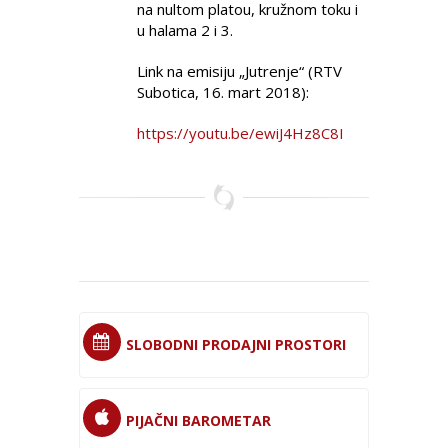
na nultom platou, kružnom toku i
u halama 2 i 3.
Link na emisiju „Jutrenje“ (RTV
Subotica, 16. mart 2018):
https://youtu.be/ewiJ4Hz8C8I
SLOBODNI PRODAJNI PROSTORI
PIJAČNI BAROMETAR