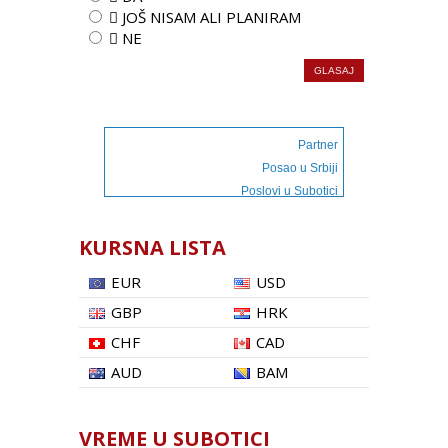
 JOŠ NISAM ALI PLANIRAM
 NE
Partner
Posao u Srbiji
Poslovi u Subotici
KURSNA LISTA
EUR
USD
GBP
HRK
CHF
CAD
AUD
BAM
VREME U SUBOTICI