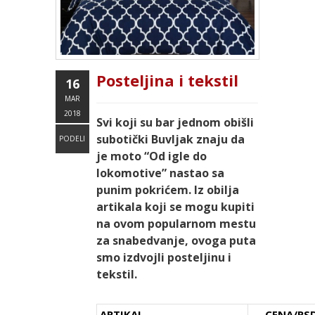
Posteljina i tekstil
16
MAR
2018
Svi koji su bar jednom obišli
subotički Buvljak znaju da
PODELI
je moto “Od igle do
lokomotive” nastao sa
punim pokrićem. Iz obilja
artikala koji se mogu kupiti
na ovom popularnom mestu
za snabedvanje, ovoga puta
smo izdvojli posteljinu i
tekstil.
ARTIKAL
CENA/RS