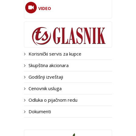
VIDEO
Korisnički servis za kupce
Skupština akcionara
Godišnji izveštaji
Cenovnik usluga
Odluka o pijačnom redu
Dokumenti