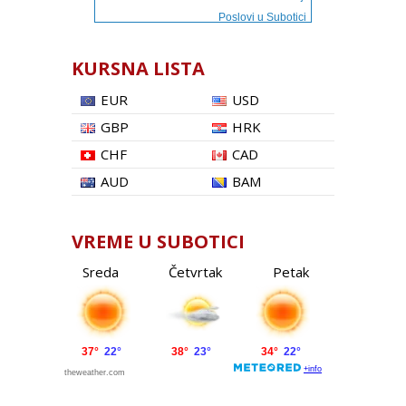
Poslovi u Subotici
KURSNA LISTA
EUR
USD
GBP
HRK
CHF
CAD
AUD
BAM
VREME U SUBOTICI
Sreda
Četvrtak
Petak