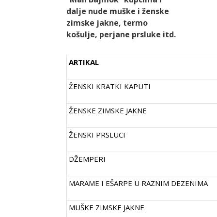
dalje nude muške i ženske
zimske jakne, termo
košulje, perjane prsluke itd.
ARTIKAL
ŽENSKI KRATKI KAPUTI
ŽENSKE ZIMSKE JAKNE
ŽENSKI PRSLUCI
DŽEMPERI
MARAME I EŠARPE U RAZNIM DEZENIMA
MUŠKE ZIMSKE JAKNE