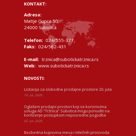
KONTAKT:
Adresa:
Matije Gupca 50
24000 Subotica
Telefon:
024/555-377
Faks:
024/562-431
E-mail:
trznica@subotickatrznica.rs
Web:
www.subotickatrznica.rs
NOVOSTI:
Licitacija za slobodne prodajne prostore 20. jula
10. Jul, 2026
Oglašeni prodajni prostori koji se korisnicima
usluga AD “Tržnica” Subotica mogu ponuditi na
korišćenje postupkom neposredne pogodbe
02. Jul, 2026
Bezbedna kupovina mesa i mlečnih proizvoda