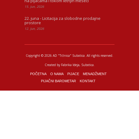
na pijacama i tokom letnjih meseci
15. Jun, 2026
22. juna - Licitacija za slobodne prodajne
prostore
12. Jun, 2026
Copyright © 2026 AD "Tržnica" Subotica.
All rights reserved.
Created by
Fabrika Ideja
, Subotica.
POČETNA
O NAMA
PIJACE
MENADŽMENT
PIJAČNI BAROMETAR
KONTAKT