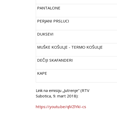
PANTALONE
PERJANI PRSLUCI
DUKSEVI
MUŠKE KOŠULJE - TERMO KOŠULJE
DEČIJI SKAFANDERI
KAPE
Link na emisiju „Jutrenje“ (RTV
Subotica, 9. mart 2018):
https://youtu.be/qlVZlYkI-cs