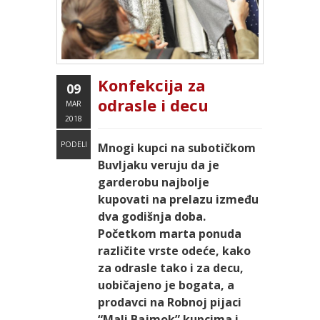
Konfekcija za
09
odrasle i decu
MAR
2018
PODELI
Mnogi kupci na subotičkom
Buvljaku veruju da je
garderobu najbolje
kupovati na prelazu između
dva godišnja doba.
Početkom marta ponuda
različite vrste odeće, kako
za odrasle tako i za decu,
uobičajeno je bogata, a
prodavci na Robnoj pijaci
“Mali Bajmok” kupcima i