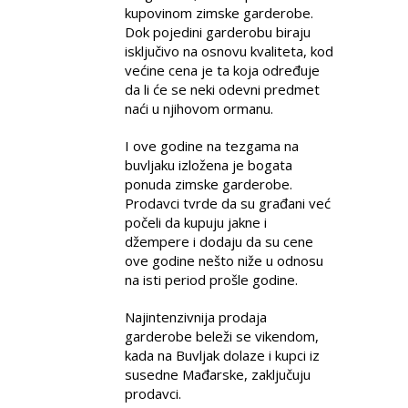
kupovinom zimske garderobe.
Dok pojedini garderobu biraju
isključivo na osnovu kvaliteta, kod
većine cena je ta koja određuje
da li će se neki odevni predmet
naći u njihovom ormanu.
I ove godine na tezgama na
buvljaku izložena je bogata
ponuda zimske garderobe.
Prodavci tvrde da su građani već
počeli da kupuju jakne i
džempere i dodaju da su cene
ove godine nešto niže u odnosu
na isti period prošle godine.
Najintenzivnija prodaja
garderobe beleži se vikendom,
kada na Buvljak dolaze i kupci iz
susedne Mađarske, zaključuju
prodavci.