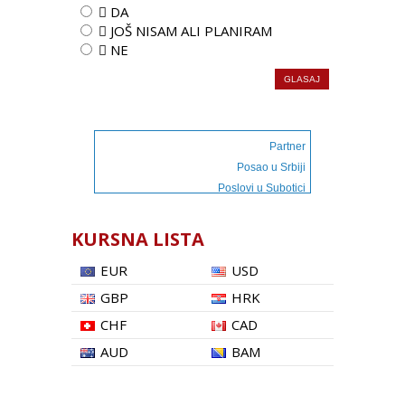
 DA
 JOŠ NISAM ALI PLANIRAM
 NE
Partner
Posao u Srbiji
Poslovi u Subotici
KURSNA LISTA
EUR
USD
GBP
HRK
CHF
CAD
AUD
BAM