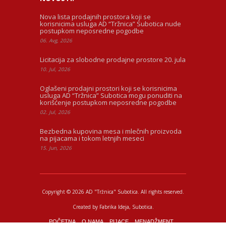
Nova lista prodajnih prostora koji se
korisnicima usluga AD “Tržnica” Subotica nude
postupkom neposredne pogodbe
06. Avg, 2026
Licitacija za slobodne prodajne prostore 20. jula
10. Jul, 2026
Oglašeni prodajni prostori koji se korisnicima
usluga AD “Tržnica” Subotica mogu ponuditi na
korišćenje postupkom neposredne pogodbe
02. Jul, 2026
Bezbedna kupovina mesa i mlečnih proizvoda
na pijacama i tokom letnjih meseci
15. Jun, 2026
Copyright © 2026 AD "Tržnica" Subotica.
All rights reserved.
Created by
Fabrika Ideja
, Subotica.
POČETNA
O NAMA
PIJACE
MENADŽMENT