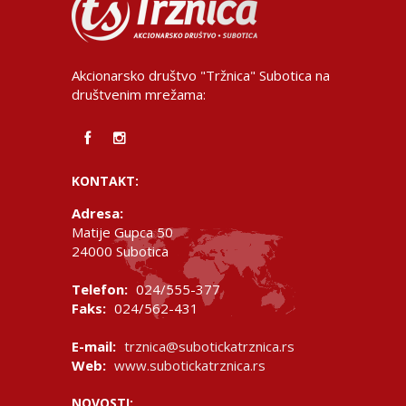
Akcionarsko društvo "Tržnica" Subotica na
društvenim mrežama:
KONTAKT:
Adresa:
Matije Gupca 50
24000 Subotica
Telefon:
024/555-377
Faks:
024/562-431
E-mail:
trznica@subotickatrznica.rs
Web:
www.subotickatrznica.rs
NOVOSTI: