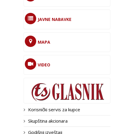
JAVNE NABAVKE
MAPA
VIDEO
Korisnički servis za kupce
Skupština akcionara
Godišnji izveštaji