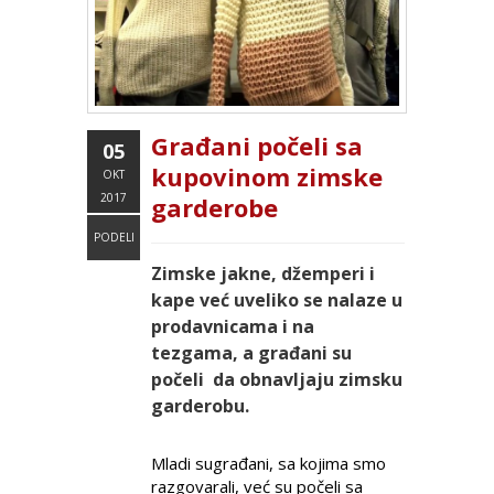
Građani počeli sa
05
kupovinom zimske
OKT
2017
garderobe
PODELI
Zimske jakne, džemperi i
kape već uveliko se nalaze u
prodavnicama i na
tezgama, a građani su
počeli da obnavljaju zimsku
garderobu.
Mladi sugrađani, sa kojima smo
razgovarali, već su počeli sa