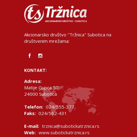
Akcionarsko društvo "Tržnica" Subotica na
društvenim mrežama:
KONTAKT:
Adresa:
Matije Gupca 50
24000 Subotica
Telefon:
024/555-377
Faks:
024/562-431
E-mail:
trznica@subotickatrznica.rs
Web:
www.subotickatrznica.rs