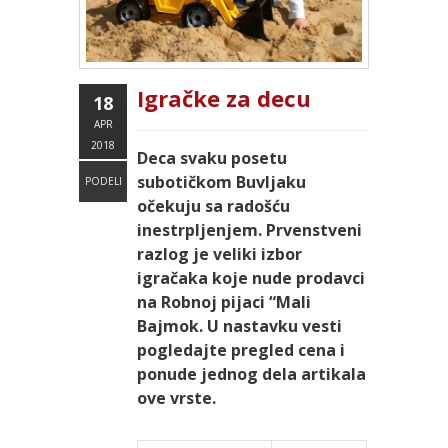
Igračke za decu
18
APR
2018
Deca svaku posetu
subotičkom Buvljaku
PODELI
očekuju sa radošću
inestrpljenjem. Prvenstveni
razlog je veliki izbor
igračaka koje nude prodavci
na Robnoj pijaci “Mali
Bajmok. U nastavku vesti
pogledajte pregled cena i
ponude jednog dela artikala
ove vrste.