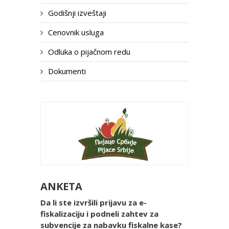
Godišnji izveštaji
Cenovnik usluga
Odluka o pijačnom redu
Dokumenti
ANKETA
Da li ste izvršili prijavu za e-
fiskalizaciju i podneli zahtev za
subvencije za nabavku fiskalne kase?