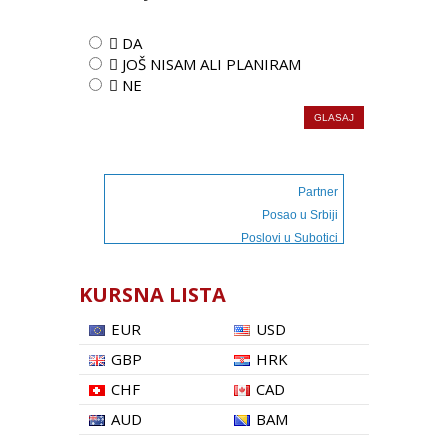
 DA
 JOŠ NISAM ALI PLANIRAM
 NE
Partner
Posao u Srbiji
Poslovi u Subotici
KURSNA LISTA
EUR
USD
GBP
HRK
CHF
CAD
AUD
BAM