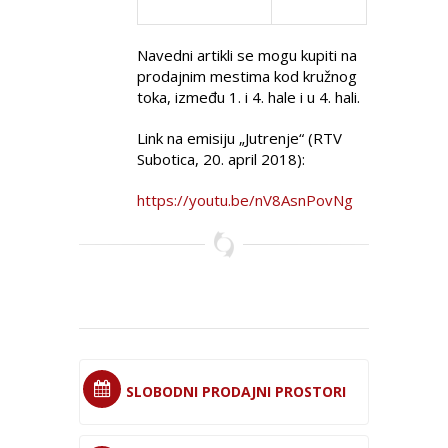
Navedni artikli se mogu kupiti na
prodajnim mestima kod kružnog
toka, između 1. i 4. hale i u 4. hali.
Link na emisiju „Jutrenje“ (RTV
Subotica, 20. april 2018):
https://youtu.be/nV8AsnPovNg
SLOBODNI PRODAJNI PROSTORI