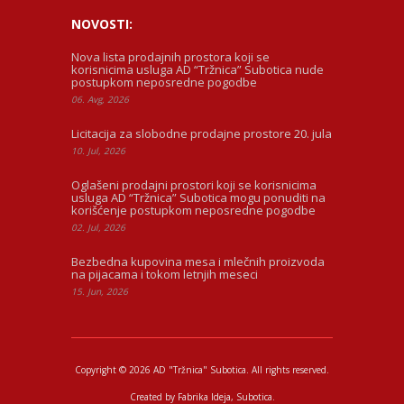
NOVOSTI:
Nova lista prodajnih prostora koji se
korisnicima usluga AD “Tržnica” Subotica nude
postupkom neposredne pogodbe
06. Avg, 2026
Licitacija za slobodne prodajne prostore 20. jula
10. Jul, 2026
Oglašeni prodajni prostori koji se korisnicima
usluga AD “Tržnica” Subotica mogu ponuditi na
korišćenje postupkom neposredne pogodbe
02. Jul, 2026
Bezbedna kupovina mesa i mlečnih proizvoda
na pijacama i tokom letnjih meseci
15. Jun, 2026
Copyright © 2026 AD "Tržnica" Subotica.
All rights reserved.
Created by
Fabrika Ideja
, Subotica.