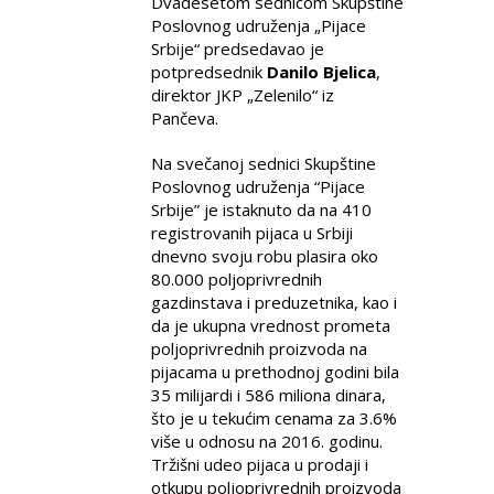
Dvadesetom sednicom Skupštine
Poslovnog udruženja „Pijace
Srbije“ predsedavao je
potpredsednik
Danilo Bjelica
,
direktor JKP „Zelenilo“ iz
Pančeva.
Na svečanoj sednici Skupštine
Poslovnog udruženja “Pijace
Srbije” je istaknuto da na 410
registrovanih pijaca u Srbiji
dnevno svoju robu plasira oko
80.000 poljoprivrednih
gazdinstava i preduzetnika, kao i
da je ukupna vrednost prometa
poljoprivrednih proizvoda na
pijacama u prethodnoj godini bila
35 milijardi i 586 miliona dinara,
što je u tekućim cenama za 3.6%
više u odnosu na 2016. godinu.
Tržišni udeo pijaca u prodaji i
otkupu poljoprivrednih proizvoda