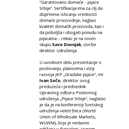
“Garantovano domaće - pijace
Srbije”. Sertifikacija ima za cilj da
doprinese isticanju vrednosti
domaće proizvodnje, naglasi
kvalitet domaćih proizvoda, kao i
da poboljša i obogati ponudu na
pijacama – rekao je na ovom
skupu
Savo Duvnjak
, izvršni
direktor Udruženja.
U uvodnom delu prezentacije o
poslovanju, planovima i viziji
razvoja JKP „Gradske pijace“, mr
Ivan Sočo
, direktor ovog
preduzeća i predsednik
Upravnog odbora Poslovnog
udruženja „Pijace Srbije“, naglasio
je da je na konferenciji Svetskog
udruženja veletržnica (World
Union of Wholesale Markets,
WUWM), koja je nedavno
održana u Barseloni, Javnom