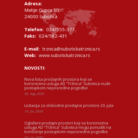
Adresa:
Matije Gupca 50
24000 Subotica
Telefon:
024/555-377
Faks:
024/562-431
E-mail:
trznica@subotickatrznica.rs
Web:
www.subotickatrznica.rs
NOVOSTI:
Nova lista prodajnih prostora koji se
korisnicima usluga AD “Tržnica” Subotica nude
postupkom neposredne pogodbe
06. Avg, 2026
Licitacija za slobodne prodajne prostore 20. jula
10. Jul, 2026
Oglašeni prodajni prostori koji se korisnicima
usluga AD “Tržnica” Subotica mogu ponuditi na
korišćenje postupkom neposredne pogodbe
02. Jul, 2026