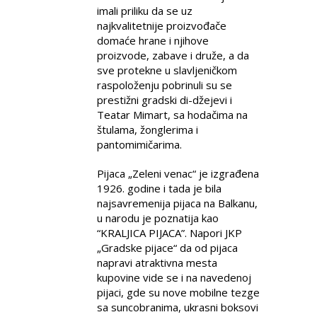
imali priliku da se uz
najkvalitetnije proizvođače
domaće hrane i njihove
proizvode, zabave i druže, a da
sve protekne u slavljeničkom
raspoloženju pobrinuli su se
prestižni gradski di-džejevi i
Teatar Mimart, sa hodačima na
štulama, žonglerima i
pantomimičarima.
Pijaca „Zeleni venac“ je izgrađena
1926. godine i tada je bila
najsavremenija pijaca na Balkanu,
u narodu je poznatija kao
“KRALJICA PIJACA”. Napori JKP
„Gradske pijace“ da od pijaca
napravi atraktivna mesta
kupovine vide se i na navedenoj
pijaci, gde su nove mobilne tezge
sa suncobranima, ukrasni boksovi