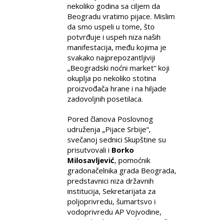
nekoliko godina sa ciljem da
Beogradu vratimo pijace. Mislim
da smo uspeli u tome, što
potvrđuje i uspeh niza naših
manifestacija, među kojima je
svakako najprepozantljiviji
„Beogradski noćni market“ koji
okuplja po nekoliko stotina
proizvođača hrane i na hiljade
zadovoljnih posetilaca.
Pored članova Poslovnog
udruženja „Pijace Srbije“,
svečanoj sednici Skupštine su
prisutvovali i
Borko
Milosavljević
, pomoćnik
gradonačelnika grada Beograda,
predstavnici niza državnih
institucija, Sekretarijata za
poljoprivredu, šumartsvo i
vodoprivredu AP Vojvodine,