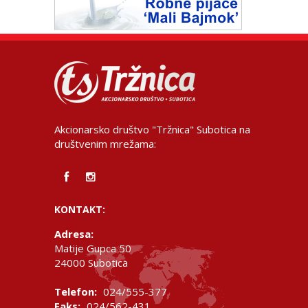
Akcionarsko društvo "Tržnica" Subotica na
društvenim mrežama:
KONTAKT:
Adresa:
Matije Gupca 50
24000 Subotica
Telefon:
024/555-377
Faks:
024/562-431