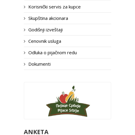
Korisnički servis za kupce
Skupština akcionara
Godišnji izveštaji
Cenovnik usluga
Odluka o pijačnom redu
Dokumenti
ANKETA