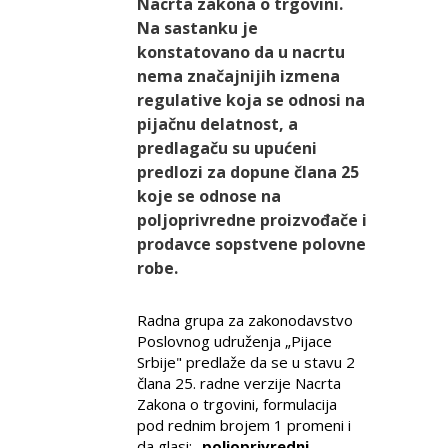
Nacrta zakona o trgovini.
Na sastanku je
konstatovano da u nacrtu
nema značajnijih izmena
regulative koja se odnosi na
pijačnu delatnost, a
predlagaču su upućeni
predlozi za dopune člana 25
koje se odnose na
poljoprivredne proizvođače i
prodavce sopstvene polovne
robe.
Radna grupa za zakonodavstvo
Poslovnog udruženja „Pijace
Srbije" predlaže da se u stavu 2
člana 25. radne verzije Nacrta
Zakona o trgovini, formulacija
pod rednim brojem 1 promeni i
da glasi: „
poljoprivredni