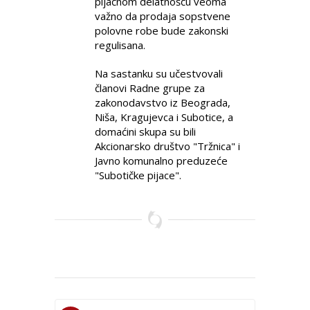
pijačnom delatnošću veoma
važno da prodaja sopstvene
polovne robe bude zakonski
regulisana.
Na sastanku su učestvovali
članovi Radne grupe za
zakonodavstvo iz Beograda,
Niša, Kragujevca i Subotice, a
domaćini skupa su bili
Akcionarsko društvo "Tržnica" i
Javno komunalno preduzeće
"Subotičke pijace".