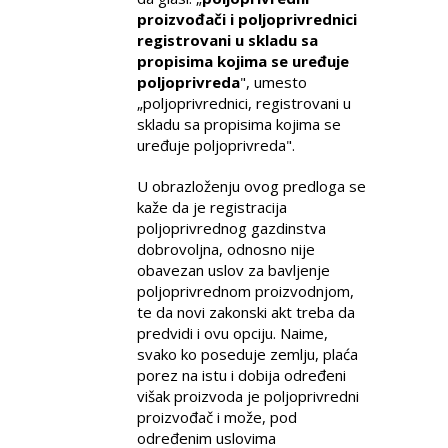
proizvođači i poljoprivrednici
registrovani u skladu sa
propisima kojima se uređuje
poljoprivreda
", umesto
„poljoprivrednici, registrovani u
skladu sa propisima kojima se
uređuje poljoprivreda".
U obrazloženju ovog predloga se
kaže da je registracija
poljoprivrednog gazdinstva
dobrovoljna, odnosno nije
obavezan uslov za bavljenje
poljoprivrednom proizvodnjom,
te da novi zakonski akt treba da
predvidi i ovu opciju. Naime,
svako ko poseduje zemlju, plaća
porez na istu i dobija određeni
višak proizvoda je poljoprivredni
proizvođač i može, pod
određenim uslovima