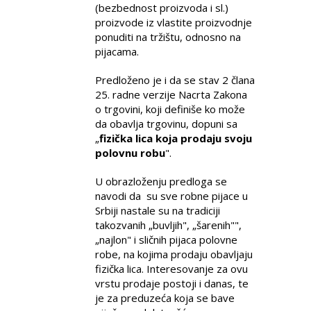
(bezbednost proizvoda i sl.)
proizvode iz vlastite proizvodnje
ponuditi na tržištu, odnosno na
pijacama.
Predloženo je i da se stav 2 člana
25. radne verzije Nacrta Zakona
o trgovini, koji definiše ko može
da obavlja trgovinu, dopuni sa
„
fizička lica koja prodaju svoju
polovnu robu
".
U obrazloženju predloga se
navodi da su sve robne pijace u
Srbiji nastale su na tradiciji
takozvanih „buvljih", „šarenih"",
„najlon" i sličnih pijaca polovne
robe, na kojima prodaju obavljaju
fizička lica. Interesovanje za ovu
vrstu prodaje postoji i danas, te
je za preduzeća koja se bave