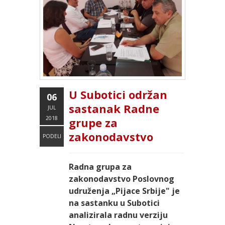
U Subotici održan
06
sastanak Radne
JUL
2018
grupe za
zakonodavstvo
PODELI
Radna grupa za
zakonodavstvo Poslovnog
udruženja „Pijace Srbije" je
na sastanku u Subotici
analizirala radnu verziju