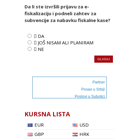
Da li ste izvršili prijavu za e-
fiskalizaciju i podneli zahtev za
subvencije za nabavku fiskalne kase?
 DA
 JOŠ NISAM ALI PLANIRAM
 NE
Partner
Posao u Srbiji
Poslovi u Subotici
KURSNA LISTA
EUR
USD
GBP
HRK