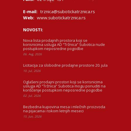
E-mail:
trznica@subotickatrznica.rs
Web:
www.subotickatrznica.rs
NOVOSTI:
Nova lista prodajnih prostora koji se
korisnicima usluga AD “Tržnica” Subotica nude
postupkom neposredne pogodbe
06. Avg, 2026
Licitacija za slobodne prodajne prostore 20. jula
10. Jul, 2026
Oglašeni prodajni prostori koji se korisnicima
usluga AD “Tržnica” Subotica mogu ponuditi na
korišćenje postupkom neposredne pogodbe
02. Jul, 2026
Bezbedna kupovina mesa i mlečnih proizvoda
na pijacama i tokom letnjih meseci
15. Jun, 2026