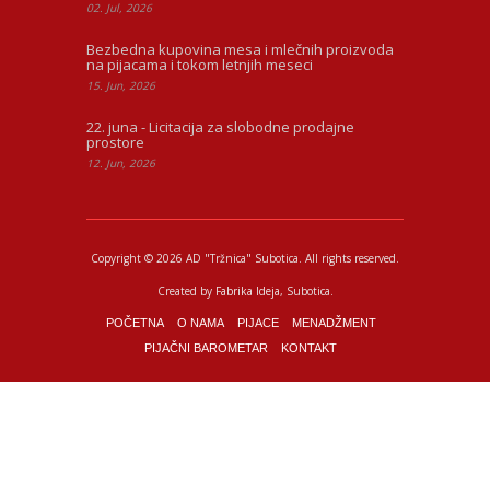
02. Jul, 2026
Bezbedna kupovina mesa i mlečnih proizvoda
na pijacama i tokom letnjih meseci
15. Jun, 2026
22. juna - Licitacija za slobodne prodajne
prostore
12. Jun, 2026
Copyright © 2026 AD "Tržnica" Subotica.
All rights reserved.
Created by
Fabrika Ideja
, Subotica.
POČETNA
O NAMA
PIJACE
MENADŽMENT
PIJAČNI BAROMETAR
KONTAKT