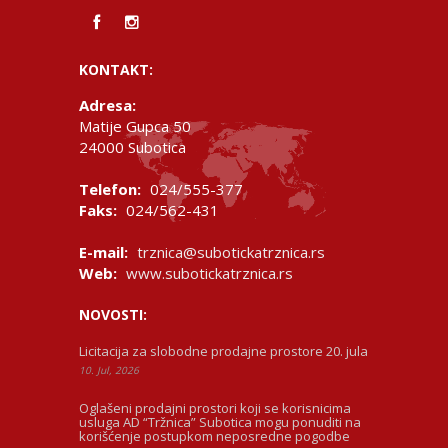
KONTAKT:
Adresa:
Matije Gupca 50
24000 Subotica
Telefon:
024/555-377
Faks:
024/562-431
E-mail:
trznica@subotickatrznica.rs
Web:
www.subotickatrznica.rs
NOVOSTI:
Licitacija za slobodne prodajne prostore 20. jula
10. Jul, 2026
Oglašeni prodajni prostori koji se korisnicima
usluga AD “Tržnica” Subotica mogu ponuditi na
korišćenje postupkom neposredne pogodbe