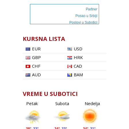
Partner
Posao u Srbiji
Poslovi u Subotici
KURSNA LISTA
EUR
USD
GBP
HRK
CHF
CAD
AUD
BAM
VREME U SUBOTICI
Petak
Subota
Nedelja