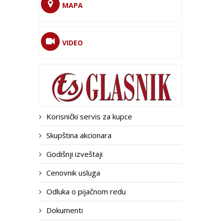
MAPA
VIDEO
Korisnički servis za kupce
Skupština akcionara
Godišnji izveštaji
Cenovnik usluga
Odluka o pijačnom redu
Dokumenti