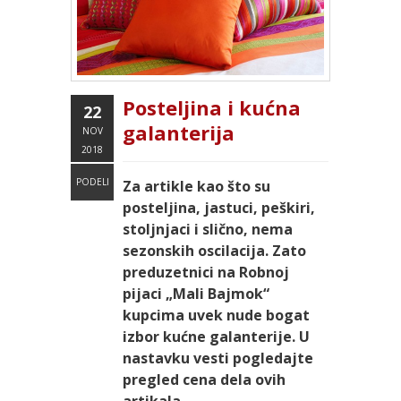
Posteljina i kućna
22
galanterija
NOV
2018
PODELI
Za artikle kao što su
posteljina, jastuci, peškiri,
stoljnjaci i slično, nema
sezonskih oscilacija. Zato
preduzetnici na Robnoj
pijaci „Mali Bajmok“
kupcima uvek nude bogat
izbor kućne galanterije. U
nastavku vesti pogledajte
pregled cena dela ovih