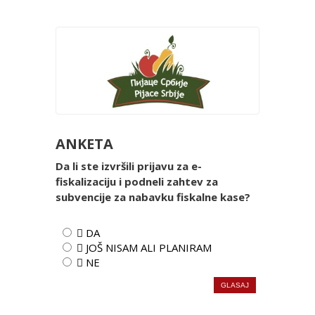
ANKETA
Da li ste izvršili prijavu za e-
fiskalizaciju i podneli zahtev za
subvencije za nabavku fiskalne kase?
 DA
 JOŠ NISAM ALI PLANIRAM
 NE