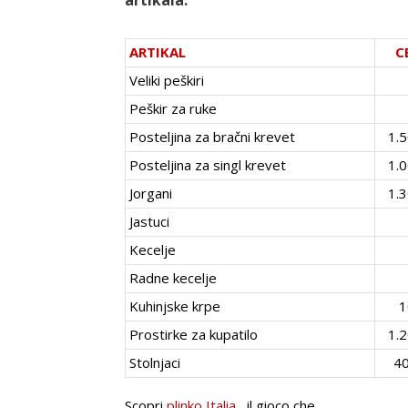
artikala.
ARTIKAL
C
Veliki peškiri
Peškir za ruke
Posteljina za bračni krevet
1.5
Posteljina za singl krevet
1.0
Jorgani
1.3
Jastuci
Kecelje
Radne kecelje
Kuhinjske krpe
1
Prostirke za kupatilo
1.2
Stolnjaci
40
Scopri
plinko Italia
, il gioco che