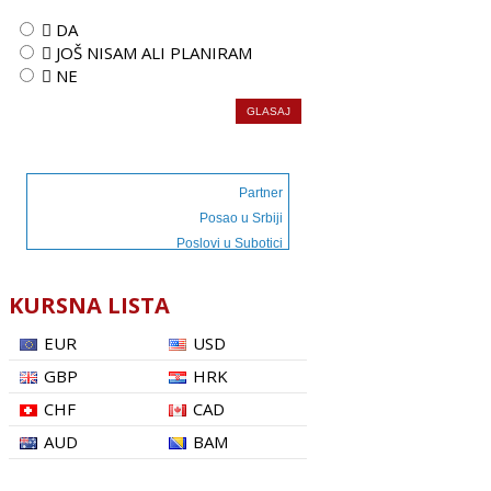
 DA
 JOŠ NISAM ALI PLANIRAM
 NE
Partner
Posao u Srbiji
Poslovi u Subotici
KURSNA LISTA
EUR
USD
GBP
HRK
CHF
CAD
AUD
BAM