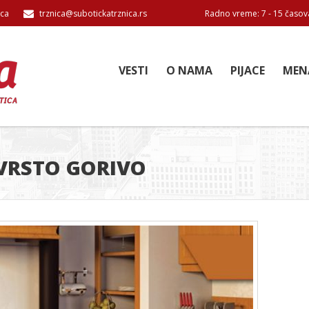
ica
trznica@subotickatrznica.rs
Radno vreme: 7 - 15 časov
VESTI
O NAMA
PIJACE
MEN
ČVRSTO GORIVO