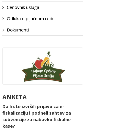
Cenovnik usluga
Odluka o pijačnom redu
Dokumenti
ANKETA
Da li ste izvršili prijavu za e-
fiskalizaciju i podneli zahtev za
subvencije za nabavku fiskalne
kase?