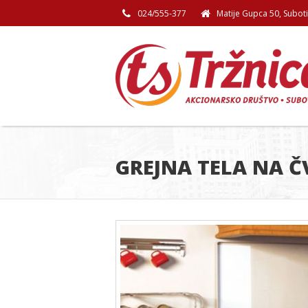
024/555-377
Matije Gupca 50, Subot
GREJNA TELA NA 