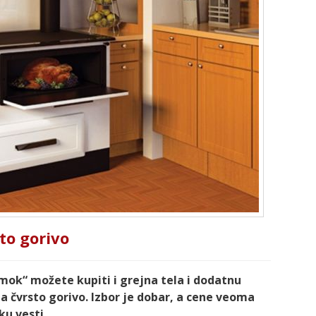
to gorivo
mok“ možete kupiti i grejna tela i dodatnu
a čvrsto gorivo. Izbor je dobar, a cene veoma
ku vesti.