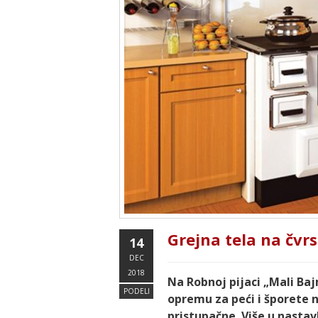
Grejna tela na čvrs
14
DEC
2018
Na Robnoj pijaci „Mali Baj
PODELI
opremu za peći i šporete n
pristupačne. Više u nastav