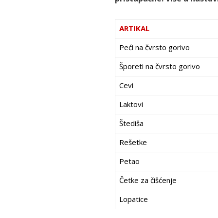
ARTIKAL
Peći na čvrsto gorivo
Šporeti na čvrsto gorivo
Cevi
Laktovi
Štediša
Rešetke
Petao
Četke za čišćenje
Lopatice