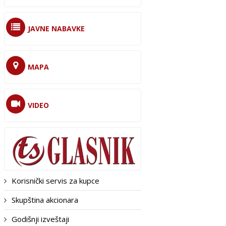
JAVNE NABAVKE
MAPA
VIDEO
Korisnički servis za kupce
Skupština akcionara
Godišnji izveštaji