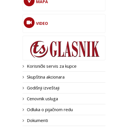
MAPA
VIDEO
Korisnički servis za kupce
Skupština akcionara
Godišnji izveštaji
Cenovnik usluga
Odluka o pijačnom redu
Dokumenti