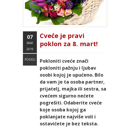
Cveće je pravi
07
poklon za 8. mart!
MAR
2019
PODELI
Pokloniti cveće znači
pokloniti pažnju i ljubav
osobi kojoj je upućeno. Bilo
da vam je ta osoba partner,
prijatelj, majka ili sestra, sa
cvećem sigurno nećete
pogrešiti. Odaberite cveće
koje osoba kojoj ga
poklanjate najviše voli i
ostavićete je bez teksta.