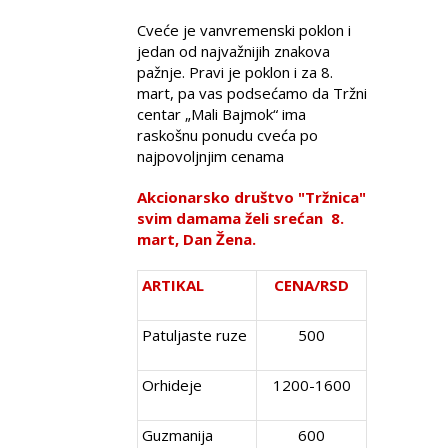
Cveće je vanvremenski poklon i
jedan od najvažnijih znakova
pažnje. Pravi je poklon i za 8.
mart, pa vas podsećamo da Tržni
centar „Mali Bajmok“ ima
raskošnu ponudu cveća po
najpovoljnjim cenama
Akcionarsko društvo "Tržnica"
svim damama želi srećan 8.
mart, Dan Žena.
ARTIKAL
CENA/RSD
Patuljaste ruze
500
Orhideje
1200-1600
Guzmanija
600