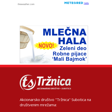
Akcionarsko društvo "Tržnica" Subotica na
društvenim mrežama: