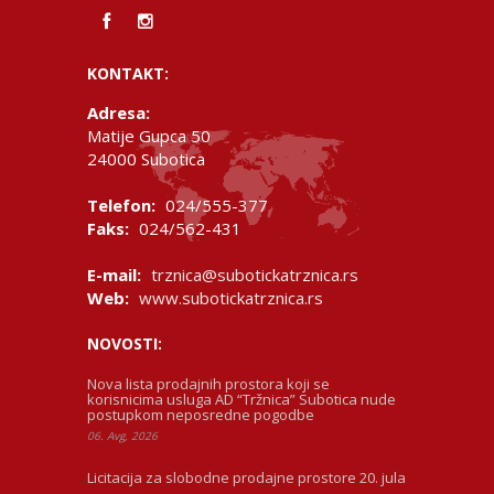
KONTAKT:
Adresa:
Matije Gupca 50
24000 Subotica
Telefon:
024/555-377
Faks:
024/562-431
E-mail:
trznica@subotickatrznica.rs
Web:
www.subotickatrznica.rs
NOVOSTI:
Nova lista prodajnih prostora koji se
korisnicima usluga AD “Tržnica” Subotica nude
postupkom neposredne pogodbe
06. Avg, 2026
Licitacija za slobodne prodajne prostore 20. jula