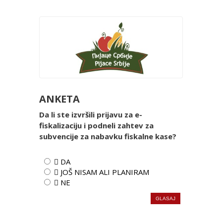
ANKETA
Da li ste izvršili prijavu za e-
fiskalizaciju i podneli zahtev za
subvencije za nabavku fiskalne kase?
 DA
 JOŠ NISAM ALI PLANIRAM
 NE