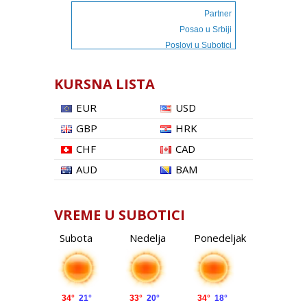
Partner
Posao u Srbiji
Poslovi u Subotici
KURSNA LISTA
EUR
USD
GBP
HRK
CHF
CAD
AUD
BAM
VREME U SUBOTICI
Subota
Nedelja
Ponedeljak