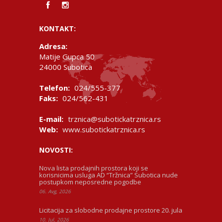
KONTAKT:
Adresa:
Matije Gupca 50
24000 Subotica
Telefon:
024/555-377
Faks:
024/562-431
E-mail:
trznica@subotickatrznica.rs
Web:
www.subotickatrznica.rs
NOVOSTI:
Nova lista prodajnih prostora koji se
korisnicima usluga AD “Tržnica” Subotica nude
postupkom neposredne pogodbe
06. Avg, 2026
Licitacija za slobodne prodajne prostore 20. jula
10. Jul, 2026