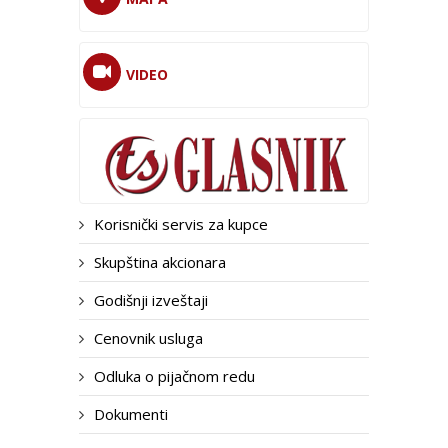
VIDEO
Korisnički servis za kupce
Skupština akcionara
Godišnji izveštaji
Cenovnik usluga
Odluka o pijačnom redu
Dokumenti