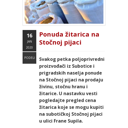
Ponuda žitarica na
16
Stočnoj pijaci
JAN
2020
PODELI
Svakog petka poljoprivredni
proizvođači iz Subotice i
prigradskih naselja ponude
na Stočnoj pijaci na prodaju
živinu, stočnu hranu i
žitarice. U nastavku vesti
pogledajte pregled cena
žitarica koje se mogu kupiti
na subotičkoj Stočnoj pijaci
u ulici Frane Supila.