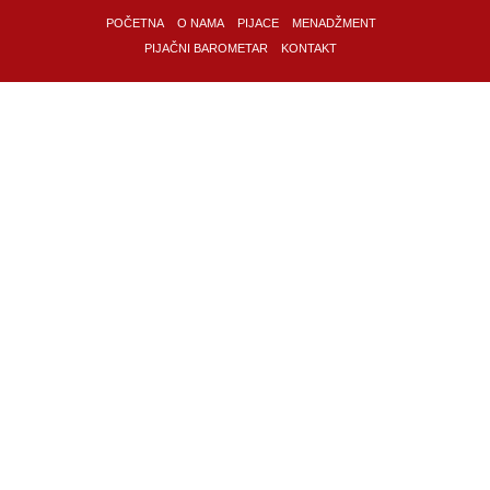
POČETNA
O NAMA
PIJACE
MENADŽMENT
PIJAČNI BAROMETAR
KONTAKT