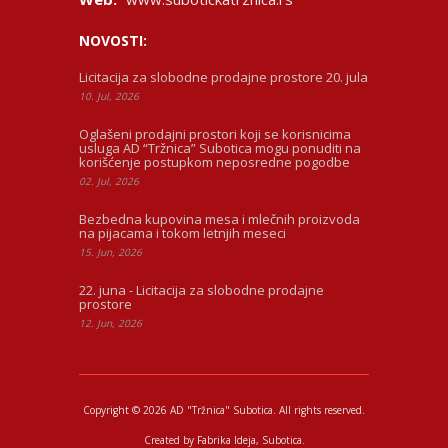
NOVOSTI:
Licitacija za slobodne prodajne prostore 20. jula
10. Jul, 2026
Oglašeni prodajni prostori koji se korisnicima
usluga AD “Tržnica” Subotica mogu ponuditi na
korišćenje postupkom neposredne pogodbe
02. Jul, 2026
Bezbedna kupovina mesa i mlečnih proizvoda
na pijacama i tokom letnjih meseci
15. Jun, 2026
22. juna - Licitacija za slobodne prodajne
prostore
12. Jun, 2026
Copyright © 2026 AD "Tržnica" Subotica.
All rights reserved.
Created by
Fabrika Ideja
, Subotica.