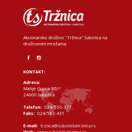
Akcionarsko društvo "Tržnica" Subotica na
društvenim mrežama:
KONTAKT:
Adresa:
Matije Gupca 50
24000 Subotica
Telefon:
024/555-377
Faks:
024/562-431
E-mail:
trznica@subotickatrznica.rs
Web:
www.subotickatrznica.rs