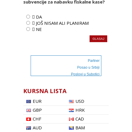
subvencije za nabavku fiskalne kase?
 DA
 JOŠ NISAM ALI PLANIRAM
 NE
Partner
Posao u Srbiji
Poslovi u Subotici
KURSNA LISTA
EUR
USD
GBP
HRK
CHF
CAD
AUD
BAM