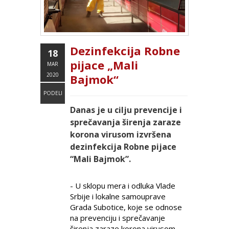
Dezinfekcija Robne
18
pijace „Mali
MAR
2020
Bajmok“
PODELI
Danas je u cilju prevencije i
sprečavanja širenja zaraze
korona virusom izvršena
dezinfekcija Robne pijace
“Mali Bajmok”.
- U sklopu mera i odluka Vlade
Srbije i lokalne samouprave
Grada Subotice, koje se odnose
na prevenciju i sprečavanje
širenja zaraze korona virusom,