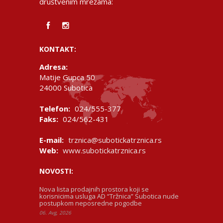
društvenim mrežama:
KONTAKT:
Adresa:
Matije Gupca 50
24000 Subotica
Telefon:
024/555-377
Faks:
024/562-431
E-mail:
trznica@subotickatrznica.rs
Web:
www.subotickatrznica.rs
NOVOSTI:
Nova lista prodajnih prostora koji se
korisnicima usluga AD “Tržnica” Subotica nude
postupkom neposredne pogodbe
06. Avg, 2026