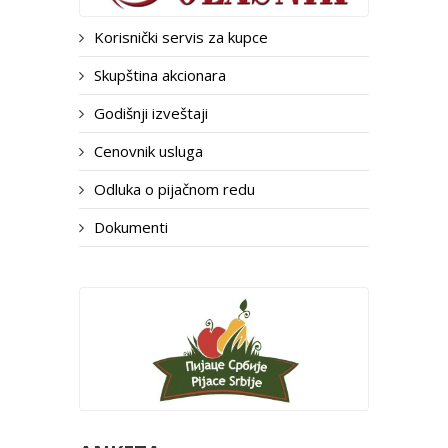
Korisnički servis za kupce
Skupština akcionara
Godišnji izveštaji
Cenovnik usluga
Odluka o pijačnom redu
Dokumenti