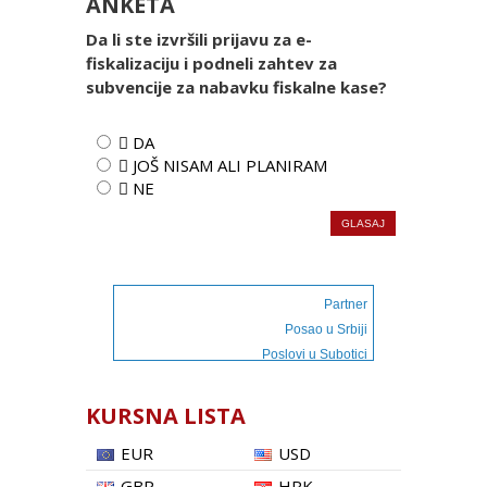
ANKETA
Da li ste izvršili prijavu za e-
fiskalizaciju i podneli zahtev za
subvencije za nabavku fiskalne kase?
 DA
 JOŠ NISAM ALI PLANIRAM
 NE
Partner
Posao u Srbiji
Poslovi u Subotici
KURSNA LISTA
EUR
USD
GBP
HRK