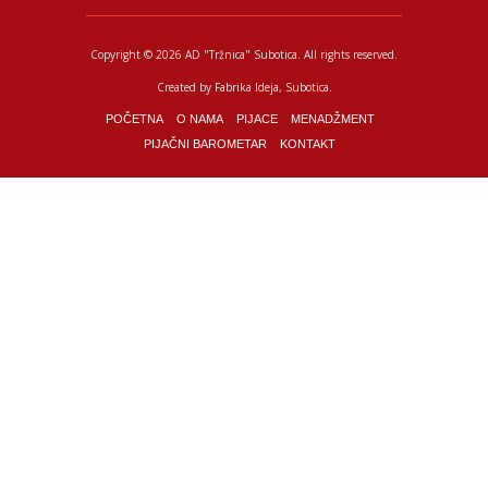
Copyright © 2026 AD "Tržnica" Subotica.
All rights reserved.
Created by
Fabrika Ideja
, Subotica.
POČETNA
O NAMA
PIJACE
MENADŽMENT
PIJAČNI BAROMETAR
KONTAKT