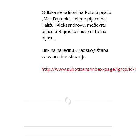
Odluka se odnosi na Robnu pijacu
„Mali Bajmok“, zelene pijace na
Paliću i Aleksandrovu, mešovitu
pijacu u Bajmoku i auto i stočnu
pijacu.
Link na naredbu Gradskog štaba
za vanredne situacije
http://www.subotica.rs/index/page/lg/cp/id