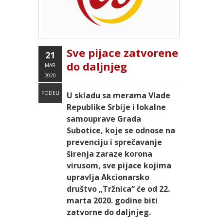
Sve pijace zatvorene
21
do daljnjeg
MAR
2020
PODELI
U skladu sa merama Vlade
Republike Srbije i lokalne
samouprave Grada
Subotice, koje se odnose na
prevenciju i sprečavanje
širenja zaraze korona
virusom, sve pijace kojima
upravlja Akcionarsko
društvo „Tržnica“ će od
22.
marta 2020. godine
biti
zatvorne do daljnjeg.