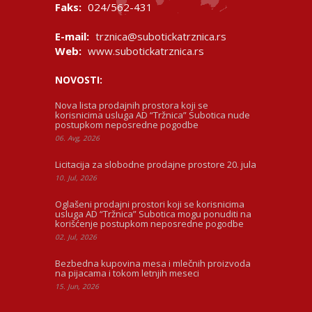
Faks:
024/562-431
E-mail:
trznica@subotickatrznica.rs
Web:
www.subotickatrznica.rs
NOVOSTI:
Nova lista prodajnih prostora koji se
korisnicima usluga AD “Tržnica” Subotica nude
postupkom neposredne pogodbe
06. Avg, 2026
Licitacija za slobodne prodajne prostore 20. jula
10. Jul, 2026
Oglašeni prodajni prostori koji se korisnicima
usluga AD “Tržnica” Subotica mogu ponuditi na
korišćenje postupkom neposredne pogodbe
02. Jul, 2026
Bezbedna kupovina mesa i mlečnih proizvoda
na pijacama i tokom letnjih meseci
15. Jun, 2026