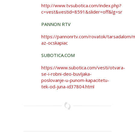
http://www.tvsubotica.com/index.php?
c=vest&vestid=8591&slider=off&lg=sr
PANNON RTV
https://pannonrtv.com/rovatok/tarsadalom/
az-ocskapiac
SUBOTICA.COM
https://www.subotica.com/vesti/otvara-
se-i-robni-deo-buvljaka-
poslovanje-u-punom-kapacitetu-
tek-od-juna-id37804.html