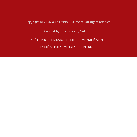
Copyright © 2026 AD "Tržnica" Subotica.
All rights reserved.
Created by
Fabrika Ideja
, Subotica.
POČETNA
O NAMA
PIJACE
MENADŽMENT
PIJAČNI BAROMETAR
KONTAKT