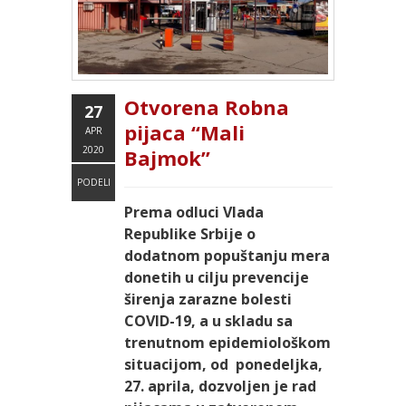
Otvorena Robna
27
pijaca “Mali
APR
2020
Bajmok”
PODELI
Prema odluci Vlada
Republike Srbije o
dodatnom popuštanju mera
donetih u cilju prevencije
širenja zarazne bolesti
COVID-19, a u skladu sa
trenutnom epidemiološkom
situacijom, od ponedeljka,
27. aprila, dozvoljen je rad