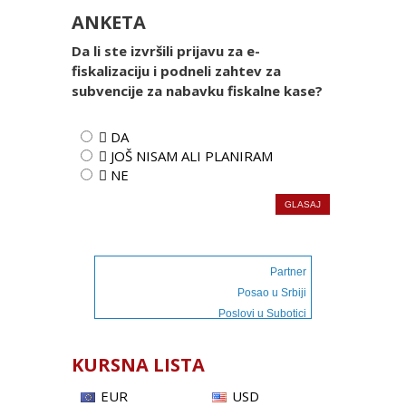
ANKETA
Da li ste izvršili prijavu za e-
fiskalizaciju i podneli zahtev za
subvencije za nabavku fiskalne kase?
 DA
 JOŠ NISAM ALI PLANIRAM
 NE
Partner
Posao u Srbiji
Poslovi u Subotici
KURSNA LISTA
EUR
USD