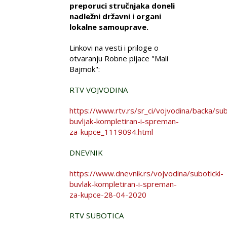
preporuci stručnjaka doneli
nadležni državni i organi
lokalne samouprave.
Linkovi na vesti i priloge o
otvaranju Robne pijace "Mali
Bajmok":
RTV VOJVODINA
https://www.rtv.rs/sr_ci/vojvodina/backa/sub
buvljak-kompletiran-i-spreman-
za-kupce_1119094.html
DNEVNIK
https://www.dnevnik.rs/vojvodina/suboticki-
buvlak-kompletiran-i-spreman-
za-kupce-28-04-2020
RTV SUBOTICA