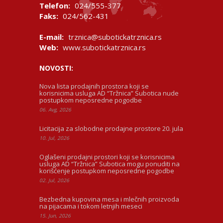
Telefon:
024/555-377
Faks:
024/562-431
E-mail:
trznica@subotickatrznica.rs
Web:
www.subotickatrznica.rs
NOVOSTI:
Nova lista prodajnih prostora koji se
korisnicima usluga AD “Tržnica” Subotica nude
postupkom neposredne pogodbe
06. Avg, 2026
Licitacija za slobodne prodajne prostore 20. jula
10. Jul, 2026
Oglašeni prodajni prostori koji se korisnicima
usluga AD “Tržnica” Subotica mogu ponuditi na
korišćenje postupkom neposredne pogodbe
02. Jul, 2026
Bezbedna kupovina mesa i mlečnih proizvoda
na pijacama i tokom letnjih meseci
15. Jun, 2026