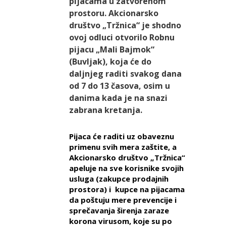
pijacama u zatvorenom
prostoru. Akcionarsko
društvo „Tržnica“ je shodno
ovoj odluci otvorilo Robnu
pijacu „Mali Bajmok“
(Buvljak), koja će do
daljnjeg raditi svakog dana
od 7 do 13 časova, osim u
danima kada je na snazi
zabrana kretanja.
Pijaca će raditi uz
obaveznu
primenu svih mera zaštite, a
Akcionarsko društvo „Tržnica“
apeluje na sve korisnike svojih
usluga (zakupce prodajnih
prostora) i kupce na pijacama
da poštuju mere prevencije i
sprečavanja širenja zaraze
korona virusom, koje su po