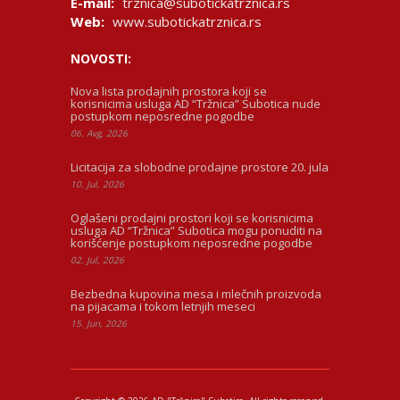
E-mail:
trznica@subotickatrznica.rs
Web:
www.subotickatrznica.rs
NOVOSTI:
Nova lista prodajnih prostora koji se
korisnicima usluga AD “Tržnica” Subotica nude
postupkom neposredne pogodbe
06. Avg, 2026
Licitacija za slobodne prodajne prostore 20. jula
10. Jul, 2026
Oglašeni prodajni prostori koji se korisnicima
usluga AD “Tržnica” Subotica mogu ponuditi na
korišćenje postupkom neposredne pogodbe
02. Jul, 2026
Bezbedna kupovina mesa i mlečnih proizvoda
na pijacama i tokom letnjih meseci
15. Jun, 2026