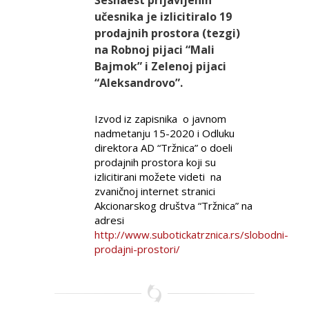
Šesnaest prijavljenih
učesnika je izlicitiralo 19
prodajnih prostora (tezgi)
na Robnoj pijaci “Mali
Bajmok” i Zelenoj pijaci
“Aleksandrovo”.
Izvod iz zapisnika o javnom
nadmetanju 15-2020 i Odluku
direktora AD “Tržnica” o doeli
prodajnih prostora koji su
izlicitirani možete videti na
zvaničnoj internet stranici
Akcionarskog društva “Tržnica” na
adresi
http://www.subotickatrznica.rs/slobodni-
prodajni-prostori/