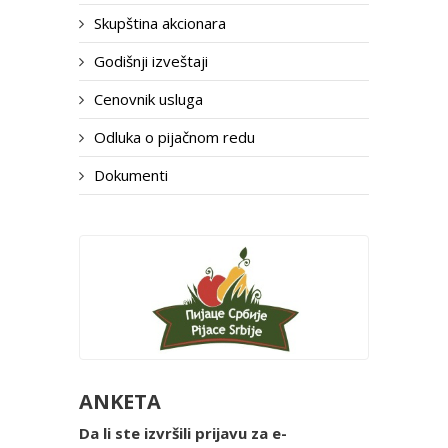
Skupština akcionara
Godišnji izveštaji
Cenovnik usluga
Odluka o pijačnom redu
Dokumenti
ANKETA
Da li ste izvršili prijavu za e-