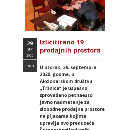
Izlicitirano 19
29
prodajnih prostora
SEP
2020
PODELI
U utorak, 29. septembra
2020. godine, u
Akcionarskom društvu
„Tržnica“ je uspešno
sprovedeno petnaesto
javno nadmetanje za
slobodne prodajne prostore
na pijacama kojima
upravlja ovo preduzeće.