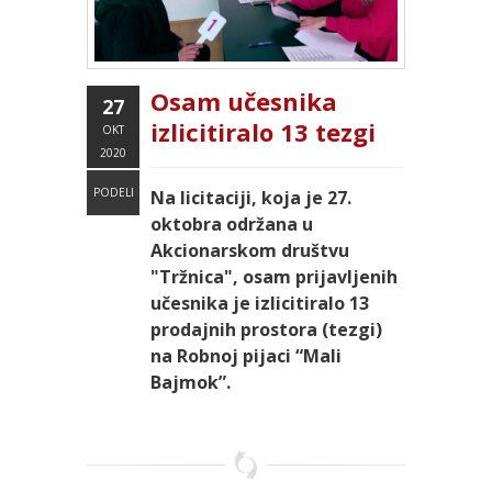
Osam učesnika
27
izlicitiralo 13 tezgi
OKT
2020
PODELI
Na licitaciji, koja je 27.
oktobra održana u
Akcionarskom društvu
"Tržnica", osam prijavljenih
učesnika je izlicitiralo 13
prodajnih prostora (tezgi)
na Robnoj pijaci “Mali
Bajmok”.