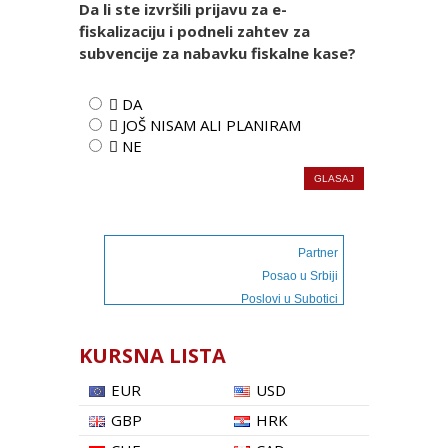
Da li ste izvršili prijavu za e-
fiskalizaciju i podneli zahtev za
subvencije za nabavku fiskalne kase?
 DA
 JOŠ NISAM ALI PLANIRAM
 NE
Partner
Posao u Srbiji
Poslovi u Subotici
KURSNA LISTA
EUR
USD
GBP
HRK