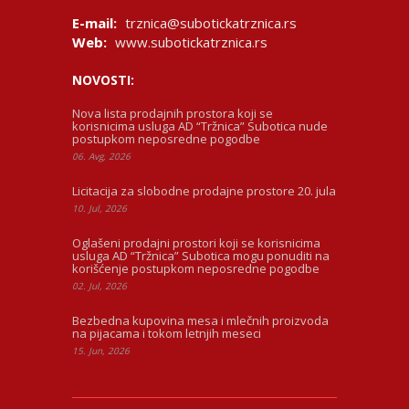
E-mail:
trznica@subotickatrznica.rs
Web:
www.subotickatrznica.rs
NOVOSTI:
Nova lista prodajnih prostora koji se
korisnicima usluga AD “Tržnica” Subotica nude
postupkom neposredne pogodbe
06. Avg, 2026
Licitacija za slobodne prodajne prostore 20. jula
10. Jul, 2026
Oglašeni prodajni prostori koji se korisnicima
usluga AD “Tržnica” Subotica mogu ponuditi na
korišćenje postupkom neposredne pogodbe
02. Jul, 2026
Bezbedna kupovina mesa i mlečnih proizvoda
na pijacama i tokom letnjih meseci
15. Jun, 2026