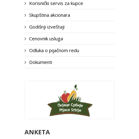
Korisnički servis za kupce
Skupština akcionara
Godišnji izveštaji
Cenovnik usluga
Odluka o pijačnom redu
Dokumenti
ANKETA