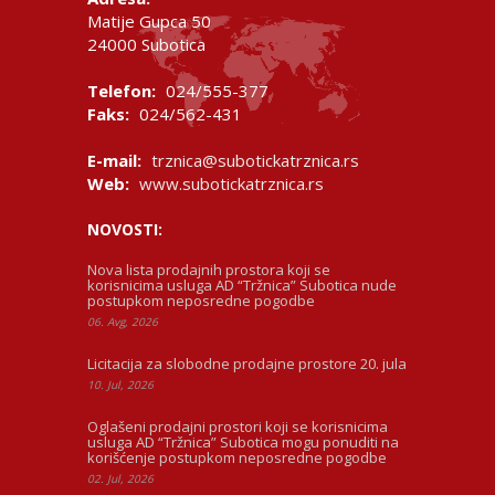
Matije Gupca 50
24000 Subotica
Telefon:
024/555-377
Faks:
024/562-431
E-mail:
trznica@subotickatrznica.rs
Web:
www.subotickatrznica.rs
NOVOSTI:
Nova lista prodajnih prostora koji se
korisnicima usluga AD “Tržnica” Subotica nude
postupkom neposredne pogodbe
06. Avg, 2026
Licitacija za slobodne prodajne prostore 20. jula
10. Jul, 2026
Oglašeni prodajni prostori koji se korisnicima
usluga AD “Tržnica” Subotica mogu ponuditi na
korišćenje postupkom neposredne pogodbe
02. Jul, 2026