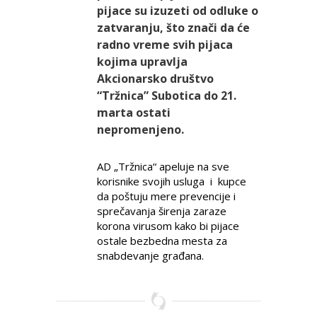
pijace su izuzeti od odluke o
zatvaranju, što znači da će
radno vreme svih pijaca
kojima upravlja
Akcionarsko društvo
“Tržnica” Subotica do 21.
marta ostati
nepromenjeno.
AD „Tržnica“ apeluje na sve
korisnike svojih usluga i kupce
da poštuju mere prevencije i
sprečavanja širenja zaraze
korona virusom kako bi pijace
ostale bezbedna mesta za
snabdevanje građana.