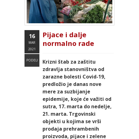
Pijace i dalje
16
normalno rade
MAR
2021
PODELI
Кrizni štab za zaštitu
zdravlja stanovništva od
zarazne bolesti Covid-19,
predložio je danas nove
mere za suzbijanje
epidemije, koje će važiti od
sutra, 17. marta do nedelje,
21. marta. Trgovinski
objekti u kojima se vrši
prodaja prehrambenih
proizvoda, pijace i zelene