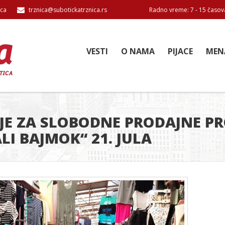
ica
trznica@subotickatrznica.rs
Radno vreme: 7 - 15 časov
VESTI
O NAMA
PIJACE
MEN
E ZA SLOBODNE PRODAJNE P
LI BAJMOK“ 21. JULA