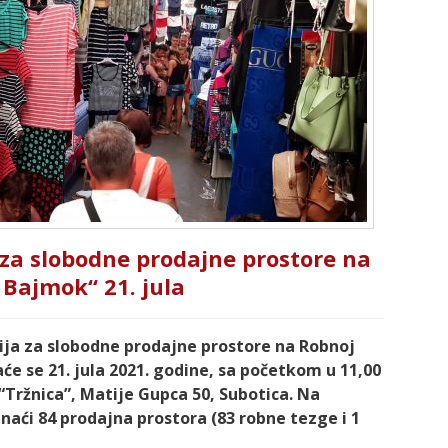
za slobodne prodajne prostore na
 Bajmok“ 21. jula
ija za slobodne prodajne prostore na Robnoj
će se 21. jula 2021. godine, sa početkom u 11,00
“Tržnica”, Matije Gupca 50, Subotica. Na
aći 84 prodajna prostora (83 robne tezge i 1