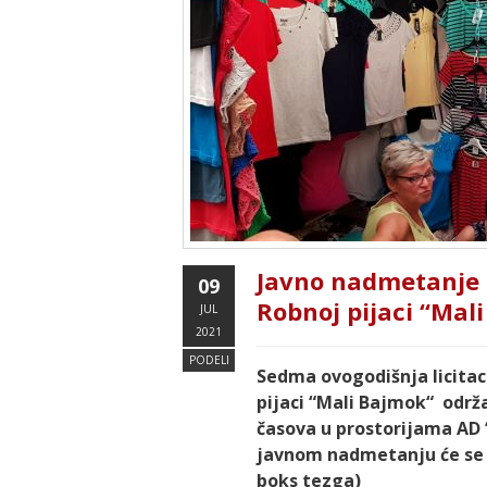
Javno nadmetanje 
09
Robnoj pijaci “Mali
JUL
2021
PODELI
Sedma ovogodišnja licitac
pijaci “Mali Bajmok“ održa
časova u prostorijama AD 
javnom nadmetanju će se n
boks tezga)