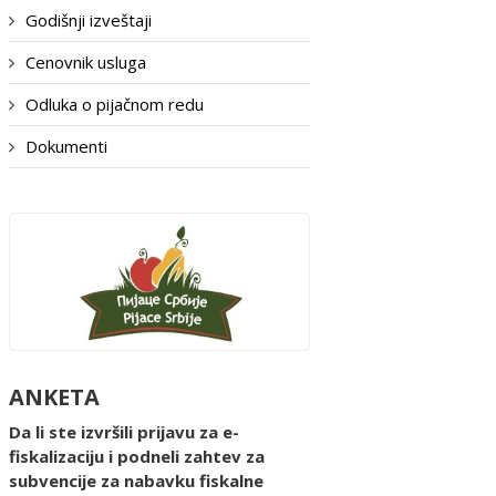
Godišnji izveštaji
Cenovnik usluga
Odluka o pijačnom redu
Dokumenti
ANKETA
Da li ste izvršili prijavu za e-
fiskalizaciju i podneli zahtev za
subvencije za nabavku fiskalne