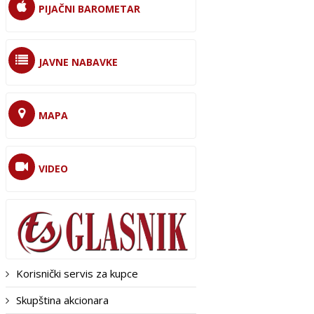
PIJAČNI BAROMETAR
JAVNE NABAVKE
MAPA
VIDEO
Korisnički servis za kupce
Skupština akcionara