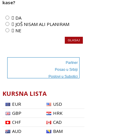
kase?
 DA
 JOŠ NISAM ALI PLANIRAM
 NE
Partner
Posao u Srbiji
Poslovi u Subotici
KURSNA LISTA
EUR
USD
GBP
HRK
CHF
CAD
AUD
BAM