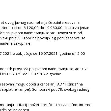
dmet ovog javnog nadmetanja će zainteresovanim
etnoj ceni od 6.120,00 do 19.960,00 dinara za jedan
e na javnom nadmetanju-licitaciji iznosi 50% od
vaku prijavu. Izbor najpovoljnijeg ponuđača vrši se
onuđene zakupnine.
.07.2021. a zaključuju se 16.07.2021. godine u 12,00
prodajnih prostora po javnom nadmetanju-licitaciji 07-
od 01.08.2021. do 31.07.2022. godine.
esovani mogu dobiti u kancelariji AD “Tržnica” na
kod naplatne rampe), Somborski put 79, svakog radnog
tanju–licitaciji možete pročitati na zvaničnoj internet
Tržnica” na adresi