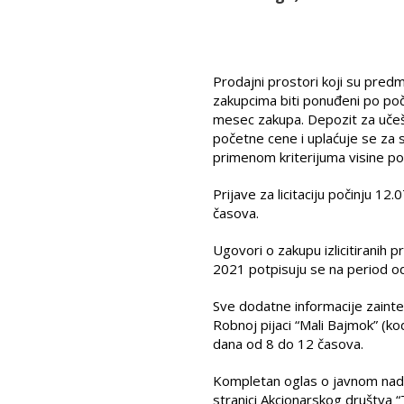
Prodajni prostori koji su pre
zakupcima biti ponuđeni po poč
mesec zakupa. Depozit za učešć
početne cene i uplaćuje se za s
primenom kriterijuma visine p
Prijave za licitaciju počinju 12
časova.
Ugovori o zakupu izlicitiranih 
2021 potpisuju se na period 
Sve dodatne informacije zainter
Robnoj pijaci “Mali Bajmok” (
dana od 8 do 12 časova.
Kompletan oglas o javnom nadme
stranici Akcionarskog društva “