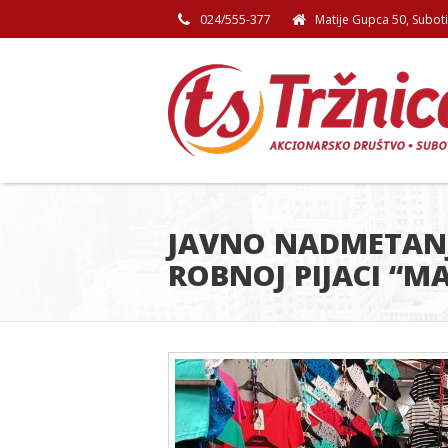
024/555-377
Matije Gupca 50, Subot
JAVNO NADMETANJ
ROBNOJ PIJACI “MA