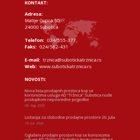
KONTAKT:
Adresa:
Matije Gupca 50
24000 Subotica
Telefon:
024/555-377
Faks:
024/562-431
E-mail:
trznica@subotickatrznica.rs
Web:
www.subotickatrznica.rs
NOVOSTI:
Nova lista prodajnih prostora koji se
korisnicima usluga AD “Tržnica” Subotica nude
postupkom neposredne pogodbe
06. Avg, 2026
Licitacija za slobodne prodajne prostore 20. jula
10. Jul, 2026
Oglašeni prodajni prostori koji se korisnicima
usluga AD “Tržnica” Subotica mogu ponuditi na