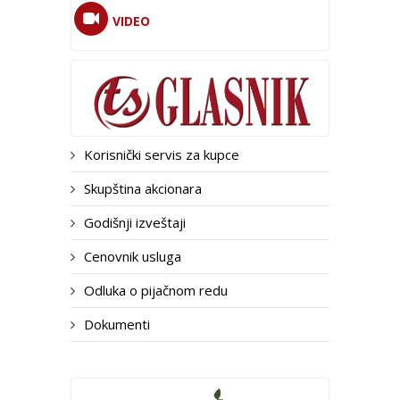
VIDEO
Korisnički servis za kupce
Skupština akcionara
Godišnji izveštaji
Cenovnik usluga
Odluka o pijačnom redu
Dokumenti