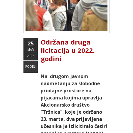
Održana druga
25
licitacija u 2022.
MAR
2022
godini
PODELI
Na drugom javnom
nadmetanju za slobodne
prodajne prostore na
pijacama kojima upravlja
Akcionarsko društvo
“Tržnica”, koje je održano
23. marta, dva prijavljena
učesnika je izlicitiralo četiri