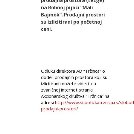
prodajna prostora (tezge)
na Robnoj pijaci “Mali
Bajmok“. Prodajni prostori
su izlicitirani po početnoj
ceni.
Odluku direktora AD “Tržnica” o
dodeli prodajnih prostora koji su
izlicitirani možete videti na
zvaničnoj internet stranici
Akcionarskog društva “Tržnica” na
adresi
http://www.subotickatrznica.rs/slobod
prodajni-prostori/