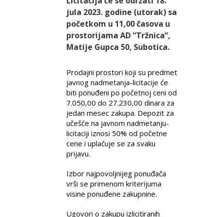
Licitacija će se održati 18.
jula 2023. godine (utorak) sa
početkom u 11,00 časova u
prostorijama AD “Tržnica”,
Matije Gupca 50, Subotica.
Prodajni prostori koji su predmet
javnog nadmetanja-licitacije će
biti ponuđeni po početnoj ceni od
7.050,00 do 27.230,00 dinara za
jedan mesec zakupa. Depozit za
učešće na javnom nadmetanju-
licitaciji iznosi 50% od početne
cene i uplaćuje se za svaku
prijavu.
Izbor najpovoljnijeg ponuđača
vrši se primenom kriterijuma
visine ponuđene zakupnine.
Ugovori o zakupu izlicitiranih