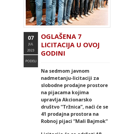
OGLAŠENA 7
07
LICITACIJA U OVOJ
JUL
2023
GODINI
PODELI
Na sedmom javnom
nadmetanju-licitaciji za
slobodne prodajne prostore
na pijacama kojima
upravlja Akcionarsko
društvo “Tržnica”, naći će se
41 prodajna prostora na
Robnoj pijaci “Mali Bajmok“