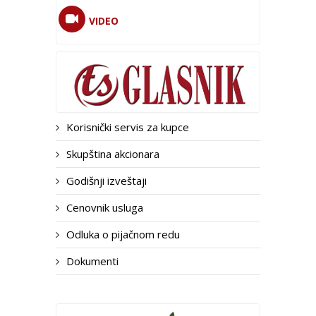
VIDEO
Korisnički servis za kupce
Skupština akcionara
Godišnji izveštaji
Cenovnik usluga
Odluka o pijačnom redu
Dokumenti