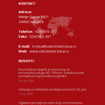
KONTAKT:
Adresa:
Matije Gupca 50
24000 Subotica
Telefon:
024/555-377
Faks:
024/562-431
E-mail:
trznica@subotickatrznica.rs
Web:
www.subotickatrznica.rs
NOVOSTI:
Nova lista prodajnih prostora koji se
korisnicima usluga AD “Tržnica” Subotica nude
postupkom neposredne pogodbe
06. Avg, 2026
Licitacija za slobodne prodajne prostore 20. jula
10. Jul, 2026
Oglašeni prodajni prostori koji se korisnicima