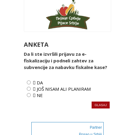
ANKETA
Da li ste izvršili prijavu za e-
fiskalizaciju i podneli zahtev za
subvencije za nabavku fiskalne kase?
 DA
 JOŠ NISAM ALI PLANIRAM
 NE
Partner
Posao u Srbiji