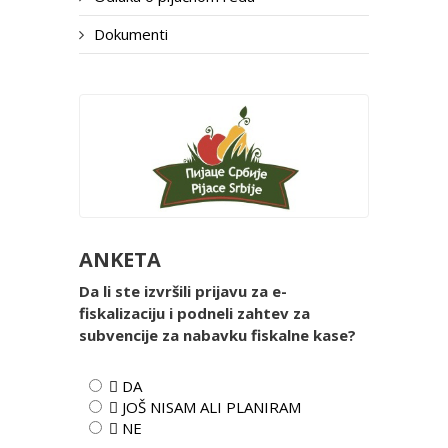
Dokumenti
ANKETA
Da li ste izvršili prijavu za e-
fiskalizaciju i podneli zahtev za
subvencije za nabavku fiskalne kase?
 DA
 JOŠ NISAM ALI PLANIRAM
 NE