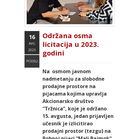
Održana osma
16
licitacija u 2023.
AVG
2023
godini
PODELI
Na osmom javnom
nadmetanju za slobodne
prodajne prostore na
pijacama kojima upravlja
Akcionarsko društvo
“Tržnica”, koje je održano
15. avgusta, jedan prijavljen
učesnik je izlicitirao
prodajni prostor (tezgu) na
Robnoj pijaci “Mali Bajmok“.