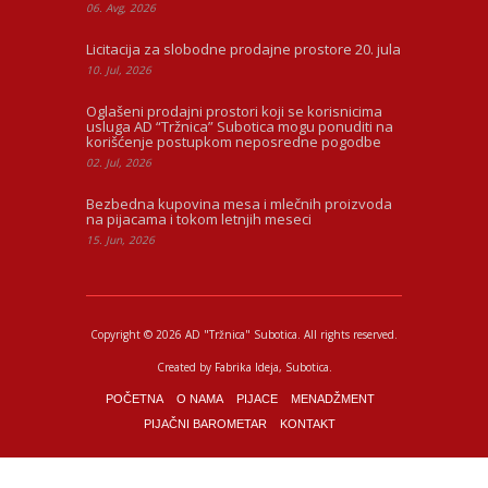
06. Avg, 2026
Licitacija za slobodne prodajne prostore 20. jula
10. Jul, 2026
Oglašeni prodajni prostori koji se korisnicima
usluga AD “Tržnica” Subotica mogu ponuditi na
korišćenje postupkom neposredne pogodbe
02. Jul, 2026
Bezbedna kupovina mesa i mlečnih proizvoda
na pijacama i tokom letnjih meseci
15. Jun, 2026
Copyright © 2026 AD "Tržnica" Subotica.
All rights reserved.
Created by
Fabrika Ideja
, Subotica.
POČETNA
O NAMA
PIJACE
MENADŽMENT
PIJAČNI BAROMETAR
KONTAKT