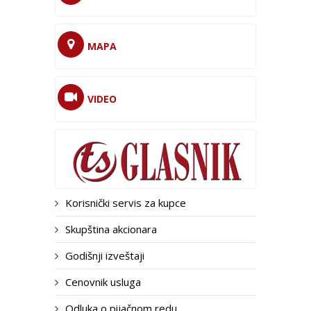
MAPA
VIDEO
Korisnički servis za kupce
Skupština akcionara
Godišnji izveštaji
Cenovnik usluga
Odluka o pijačnom redu