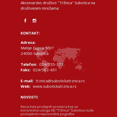
Akcionarsko društvo "Tržnica" Subotica na
društvenim mrežama:
KONTAKT:
Adresa:
Matije Gupca 50
24000 Subotica
Telefon:
024/555-377
Faks:
024/562-431
E-mail:
trznica@subotickatrznica.rs
Web:
www.subotickatrznica.rs
NOVOSTI:
Nova lista prodajnih prostora koji se
korisnicima usluga AD “Tržnica” Subotica nude
postupkom neposredne pogodbe