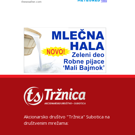
Akcionarsko društvo "Tržnica" Subotica na
društvenim mrežama: