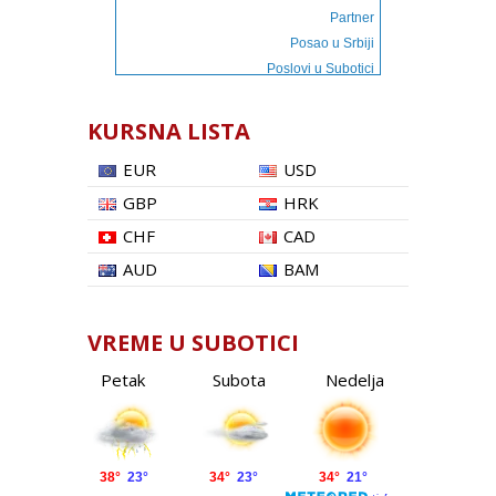
Partner
Posao u Srbiji
Poslovi u Subotici
KURSNA LISTA
EUR
USD
GBP
HRK
CHF
CAD
AUD
BAM
VREME U SUBOTICI
Petak
Subota
Nedelja