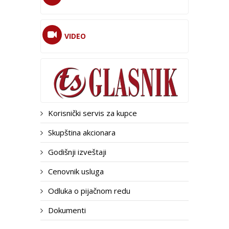
VIDEO
Korisnički servis za kupce
Skupština akcionara
Godišnji izveštaji
Cenovnik usluga
Odluka o pijačnom redu
Dokumenti