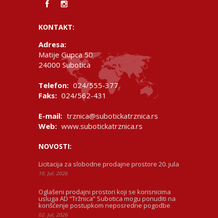
KONTAKT:
Adresa:
Matije Gupca 50
24000 Subotica
Telefon:
024/555-377
Faks:
024/562-431
E-mail:
trznica@subotickatrznica.rs
Web:
www.subotickatrznica.rs
NOVOSTI:
Licitacija za slobodne prodajne prostore 20. jula
10. Jul, 2026
Oglašeni prodajni prostori koji se korisnicima
usluga AD “Tržnica” Subotica mogu ponuditi na
korišćenje postupkom neposredne pogodbe
02. Jul, 2026