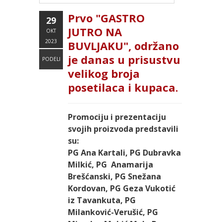
Prvo "GASTRO
29
JUTRO NA
OKT
2023
BUVLJAKU", održano
je danas u prisustvu
PODELI
velikog broja
posetilaca i kupaca.
Promociju i prezentaciju
svojih proizvoda predstavili
su:
PG Ana Kartali, PG Dubravka
Milkić, PG Anamarija
Brešćanski, PG Snežana
Kordovan, PG Geza Vukotić
iz Tavankuta, PG
Milanković-Verušić, PG