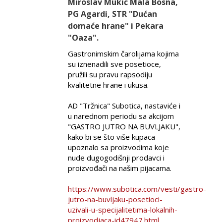
Miroslav Mukić Mala Bosna,
PG Agardi, STR "Dućan
domaće hrane" i Pekara
"Oaza".
Gastronimskim čarolijama kojima
su iznenadili sve posetioce,
pružili su pravu rapsodiju
kvalitetne hrane i ukusa.
AD "Tržnica" Subotica, nastaviće i
u narednom periodu sa akcijom
"GASTRO JUTRO NA BUVLJAKU",
kako bi se što više kupaca
upoznalo sa proizvodima koje
nude dugogodišnji prodavci i
proizvođači na našim pijacama.
https://www.subotica.com/vesti/gastro-
jutro-na-buvljaku-posetioci-
uzivali-u-specijalitetima-lokalnih-
proizvodjaca-id47947.html