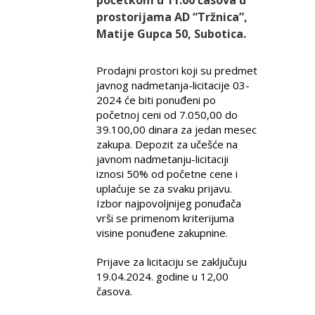
prostorijama AD “Tržnica”,
Matije Gupca 50, Subotica.
Prodajni prostori koji su predmet
javnog nadmetanja-licitacije 03-
2024 će biti ponuđeni po
početnoj ceni od 7.050,00 do
39.100,00 dinara za jedan mesec
zakupa. Depozit za učešće na
javnom nadmetanju-licitaciji
iznosi 50% od početne cene i
uplaćuje se za svaku prijavu.
Izbor najpovoljnijeg ponuđača
vrši se primenom kriterijuma
visine ponuđene zakupnine.
Prijave za licitaciju se zaključuju
19.04.2024. godine u 12,00
časova.