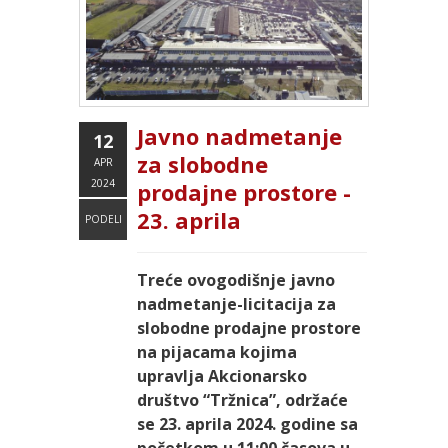
Javno nadmetanje
12
za slobodne
APR
2024
prodajne prostore -
23. aprila
PODELI
Treće ovogodišnje javno
nadmetanje-licitacija za
slobodne prodajne prostore
na pijacama kojima
upravlja Akcionarsko
društvo “Tržnica”, održaće
se 23. aprila 2024. godine sa
početkom u 11:00 časova u