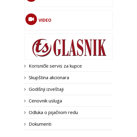
VIDEO
Korisnički servis za kupce
Skupština akcionara
Godišnji izveštaji
Cenovnik usluga
Odluka o pijačnom redu
Dokumenti