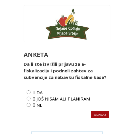
ANKETA
Da li ste izvršili prijavu za e-
fiskalizaciju i podneli zahtev za
subvencije za nabavku fiskalne kase?
 DA
 JOŠ NISAM ALI PLANIRAM
 NE