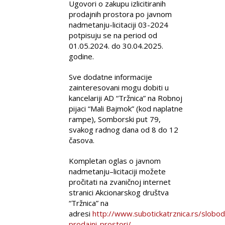
Ugovori o zakupu izlicitiranih
prodajnih prostora po javnom
nadmetanju-licitaciji 03-2024
potpisuju se na period od
01.05.2024. do 30.04.2025.
godine.
Sve dodatne informacije
zainteresovani mogu dobiti u
kancelariji AD “Tržnica” na Robnoj
pijaci “Mali Bajmok” (kod naplatne
rampe), Somborski put 79,
svakog radnog dana od 8 do 12
časova.
Kompletan oglas o javnom
nadmetanju–licitaciji možete
pročitati na zvaničnoj internet
stranici Akcionarskog društva
“Tržnica” na
adresi
http://www.subotickatrznica.rs/slobod
prodajni-prostori/