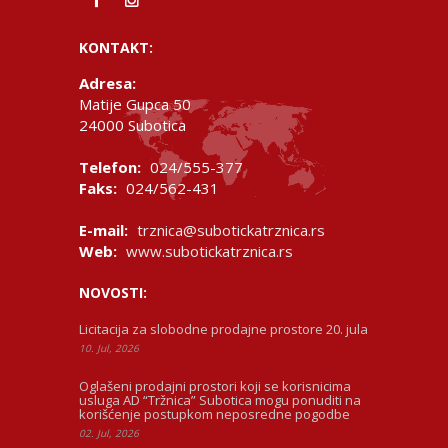
KONTAKT:
Adresa:
Matije Gupca 50
24000 Subotica
Telefon:
024/555-377
Faks:
024/562-431
E-mail:
trznica@subotickatrznica.rs
Web:
www.subotickatrznica.rs
NOVOSTI:
Licitacija za slobodne prodajne prostore 20. jula
10. Jul, 2026
Oglašeni prodajni prostori koji se korisnicima
usluga AD “Tržnica” Subotica mogu ponuditi na
korišćenje postupkom neposredne pogodbe
02. Jul, 2026