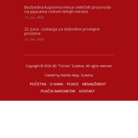
Bezbedna kupovina mesa i mlečnih proizvoda
na pijacama i tokom letnjih meseci
15. Jun, 2026
22. juna - Licitacija za slobodne prodajne
prostore
12. Jun, 2026
Copyright © 2026 AD "Tržnica" Subotica.
All rights reserved.
Created by
Fabrika Ideja
, Subotica.
POČETNA
O NAMA
PIJACE
MENADŽMENT
PIJAČNI BAROMETAR
KONTAKT