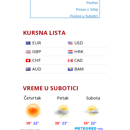
Partner
Posao u Srbiji
Poslovi u Subotici
KURSNA LISTA
EUR
USD
GBP
HRK
CHF
CAD
AUD
BAM
VREME U SUBOTICI
Četvrtak
Petak
Subota