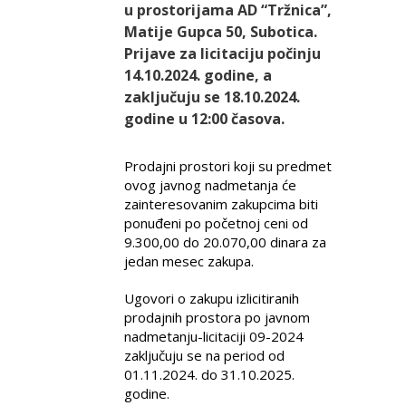
u prostorijama AD “Tržnica”,
Matije Gupca 50, Subotica.
Prijave za licitaciju počinju
14.10.2024. godine, a
zaključuju se 18.10.2024.
godine u 12:00 časova.
Prodajni prostori koji su predmet
ovog javnog nadmetanja će
zainteresovanim zakupcima biti
ponuđeni po početnoj ceni od
9.300,00 do 20.070,00 dinara za
jedan mesec zakupa.
Ugovori o zakupu izlicitiranih
prodajnih prostora po javnom
nadmetanju-licitaciji 09-2024
zaključuju se na period od
01.11.2024. do 31.10.2025.
godine.