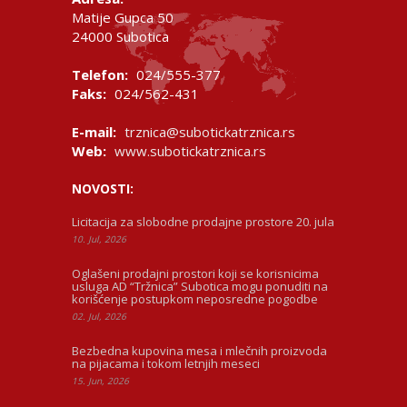
Matije Gupca 50
24000 Subotica
Telefon:
024/555-377
Faks:
024/562-431
E-mail:
trznica@subotickatrznica.rs
Web:
www.subotickatrznica.rs
NOVOSTI:
Licitacija za slobodne prodajne prostore 20. jula
10. Jul, 2026
Oglašeni prodajni prostori koji se korisnicima
usluga AD “Tržnica” Subotica mogu ponuditi na
korišćenje postupkom neposredne pogodbe
02. Jul, 2026
Bezbedna kupovina mesa i mlečnih proizvoda
na pijacama i tokom letnjih meseci
15. Jun, 2026