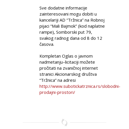
Sve dodatne informacije
zainteresovani mogu dobiti u
kancelariji AD “Tržnica” na Robnoj
pijaci “Mali Bajmok” (kod naplatne
rampe), Somborski put 79,
svakog radnog dana od 8 do 12
časova.
Кompletan Oglas o javnom
nadmetanju–licitaciji možete
pročitati na zvaničnoj internet
stranici Akcionarskog društva
“Tržnica” na adresi
http://www.subotickatrznica.rs/slobodni-
prodajni-prostori/