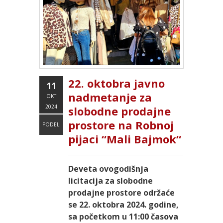
22. oktobra javno
11
nadmetanje za
OKT
2024
slobodne prodajne
prostore na Robnoj
PODELI
pijaci “Mali Bajmok“
Deveta ovogodišnja
licitacija za slobodne
prodajne prostore održaće
se 22. oktobra 2024. godine,
sa početkom u 11:00 časova