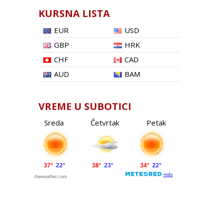
KURSNA LISTA
EUR
USD
GBP
HRK
CHF
CAD
AUD
BAM
VREME U SUBOTICI
Sreda
Četvrtak
Petak