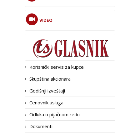
VIDEO
Korisnički servis za kupce
Skupština akcionara
Godišnji izveštaji
Cenovnik usluga
Odluka o pijačnom redu
Dokumenti