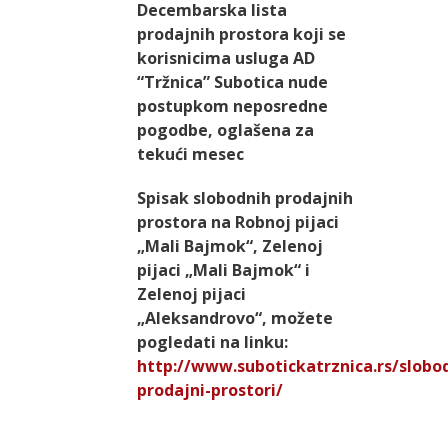
Decembarska lista
prodajnih prostora koji se
korisnicima usluga AD
“Tržnica” Subotica nude
postupkom neposredne
pogodbe, oglašena za
tekući mesec
Spisak slobodnih prodajnih
prostora na Robnoj pijaci
„Mali Bajmok“, Zelenoj
pijaci „Mali Bajmok“ i
Zelenoj pijaci
„Aleksandrovo“, možete
pogledati na linku:
http://www.subotickatrznica.rs/slobod
prodajni-prostori/