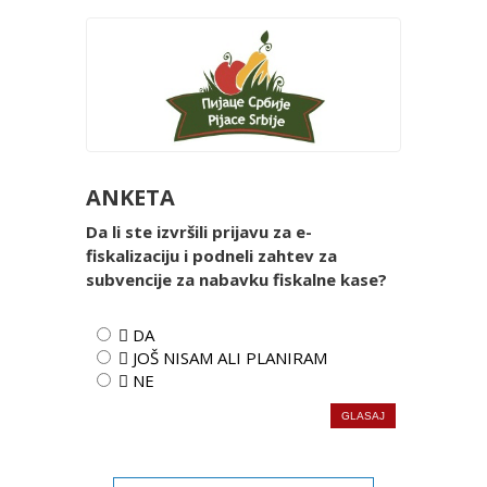
ANKETA
Da li ste izvršili prijavu za e-
fiskalizaciju i podneli zahtev za
subvencije za nabavku fiskalne kase?
 DA
 JOŠ NISAM ALI PLANIRAM
 NE