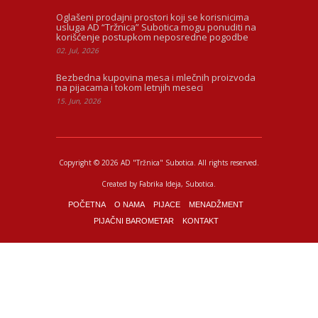
Oglašeni prodajni prostori koji se korisnicima
usluga AD “Tržnica” Subotica mogu ponuditi na
korišćenje postupkom neposredne pogodbe
02. Jul, 2026
Bezbedna kupovina mesa i mlečnih proizvoda
na pijacama i tokom letnjih meseci
15. Jun, 2026
Copyright © 2026 AD "Tržnica" Subotica.
All rights reserved.
Created by
Fabrika Ideja
, Subotica.
POČETNA
O NAMA
PIJACE
MENADŽMENT
PIJAČNI BAROMETAR
KONTAKT