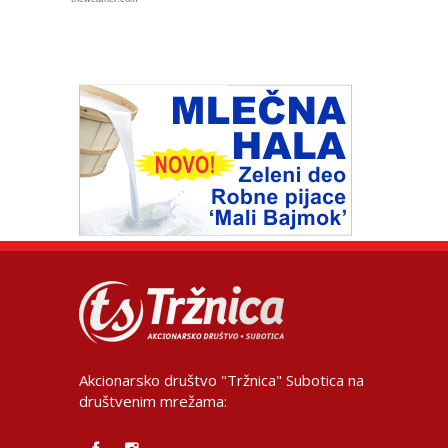
Akcionarsko društvo "Tržnica" Subotica na
društvenim mrežama: