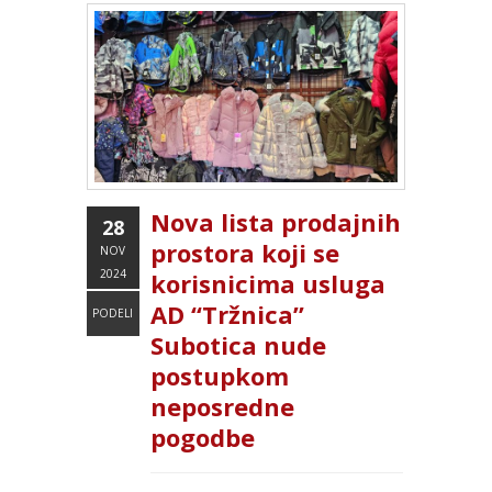
Nova lista prodajnih
28
prostora koji se
NOV
2024
korisnicima usluga
AD “Tržnica”
PODELI
Subotica nude
postupkom
neposredne
pogodbe