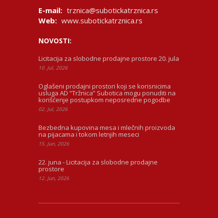
E-mail:
trznica@subotickatrznica.rs
Web:
www.subotickatrznica.rs
NOVOSTI:
Licitacija za slobodne prodajne prostore 20. jula
10. Jul, 2026
Oglašeni prodajni prostori koji se korisnicima
usluga AD “Tržnica” Subotica mogu ponuditi na
korišćenje postupkom neposredne pogodbe
02. Jul, 2026
Bezbedna kupovina mesa i mlečnih proizvoda
na pijacama i tokom letnjih meseci
15. Jun, 2026
22. juna - Licitacija za slobodne prodajne
prostore
12. Jun, 2026