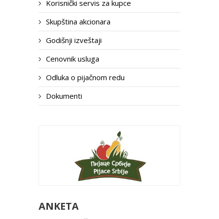
Korisnički servis za kupce
Skupština akcionara
Godišnji izveštaji
Cenovnik usluga
Odluka o pijačnom redu
Dokumenti
ANKETA