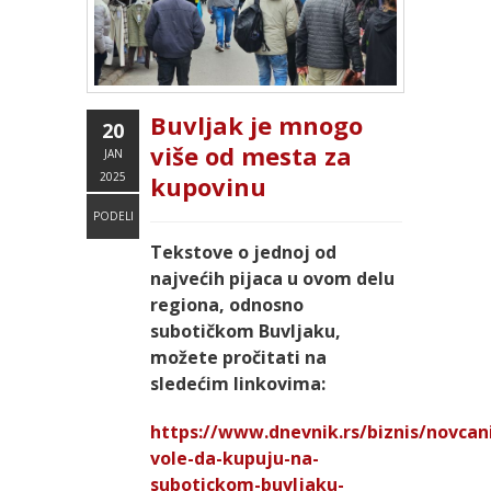
Buvljak je mnogo
20
više od mesta za
JAN
2025
kupovinu
PODELI
Tekstove o jednoj od
najvećih pijaca u ovom delu
regiona, odnosno
subotičkom Buvljaku,
možete pročitati na
sledećim linkovima:
https://www.dnevnik.rs/biznis/novca
vole-da-kupuju-na-
subotickom-buvljaku-