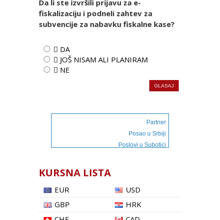
Da li ste izvršili prijavu za e-
fiskalizaciju i podneli zahtev za
subvencije za nabavku fiskalne kase?
 DA
 JOŠ NISAM ALI PLANIRAM
 NE
Partner
Posao u Srbiji
Poslovi u Subotici
KURSNA LISTA
EUR
USD
GBP
HRK
CHF
CAD