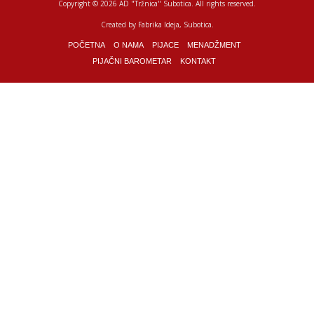
Copyright © 2026 AD "Tržnica" Subotica.
All rights reserved.
Created by
Fabrika Ideja
, Subotica.
POČETNA
O NAMA
PIJACE
MENADŽMENT
PIJAČNI BAROMETAR
KONTAKT