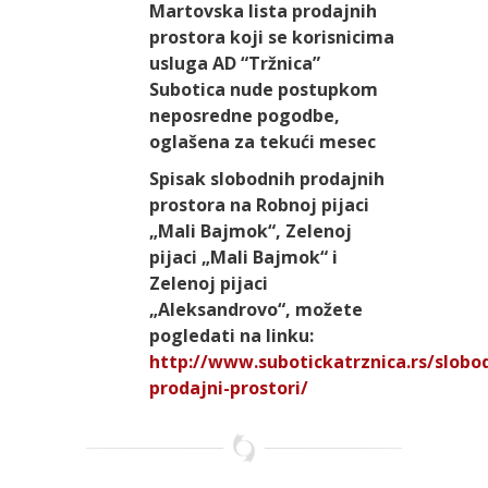
Martovska lista prodajnih
prostora koji se korisnicima
usluga AD “Tržnica”
Subotica nude postupkom
neposredne pogodbe,
oglašena za tekući mesec
Spisak slobodnih prodajnih
prostora na Robnoj pijaci
„Mali Bajmok“, Zelenoj
pijaci „Mali Bajmok“ i
Zelenoj pijaci
„Aleksandrovo“, možete
pogledati na linku:
http://www.subotickatrznica.rs/slobod
prodajni-prostori/