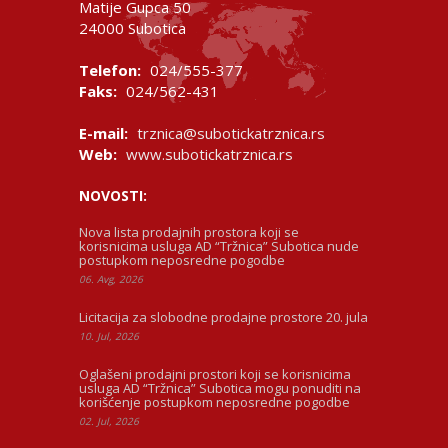
Matije Gupca 50
24000 Subotica
Telefon:
024/555-377
Faks:
024/562-431
E-mail:
trznica@subotickatrznica.rs
Web:
www.subotickatrznica.rs
NOVOSTI:
Nova lista prodajnih prostora koji se
korisnicima usluga AD “Tržnica” Subotica nude
postupkom neposredne pogodbe
06. Avg, 2026
Licitacija za slobodne prodajne prostore 20. jula
10. Jul, 2026
Oglašeni prodajni prostori koji se korisnicima
usluga AD “Tržnica” Subotica mogu ponuditi na
korišćenje postupkom neposredne pogodbe
02. Jul, 2026