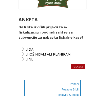
ANKETA
Da li ste izvršili prijavu za e-
fiskalizaciju i podneli zahtev za
subvencije za nabavku fiskalne kase?
 DA
 JOŠ NISAM ALI PLANIRAM
 NE
Partner
Posao u Srbiji
Poslovi u Subotici