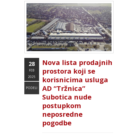
Nova lista prodajnih
28
prostora koji se
FEB
2025
korisnicima usluga
AD “Tržnica”
PODELI
Subotica nude
postupkom
neposredne
pogodbe